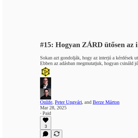
#15: Hogyan ZÁRD ütősen az i
Sokan azt gondolják, hogy az interjú a kérdések ut
Ebben az adásban megmutatjuk, hogyan csináld jól,
Onlife
,
Peter Ungvári
, and
Berze Márton
Mar 28, 2025
∙ Paid
3