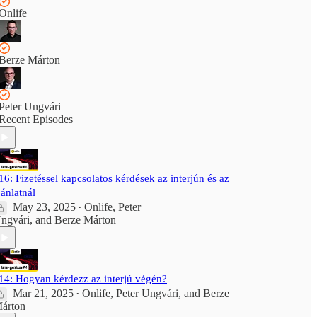
Onlife
Berze Márton
Peter Ungvári
Recent Episodes
16: Fizetéssel kapcsolatos kérdések az interjún és az
jánlatnál
May 23, 2025
Onlife
,
Peter
•
ngvári
, and
Berze Márton
14: Hogyan kérdezz az interjú végén?
Mar 21, 2025
Onlife
,
Peter Ungvári
, and
Berze
•
árton