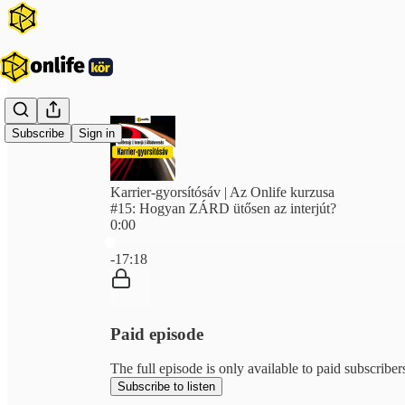
Subscribe
Sign in
Karrier-gyorsítósáv | Az Onlife kurzusa
#15: Hogyan ZÁRD ütősen az interjút?
0:00
Current time: 0:00 / Total time: -17:18
-17:18
Paid episode
The full episode is only available to paid subscriber
Subscribe to listen