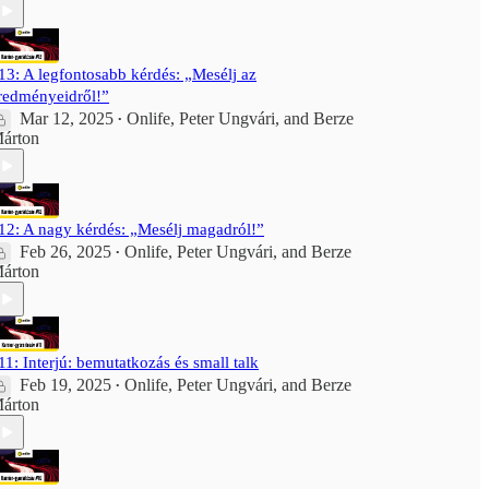
13: A legfontosabb kérdés: „Mesélj az
redményeidről!”
Mar 12, 2025
Onlife
,
Peter Ungvári
, and
Berze
•
árton
12: A nagy kérdés: „Mesélj magadról!”
Feb 26, 2025
Onlife
,
Peter Ungvári
, and
Berze
•
árton
11: Interjú: bemutatkozás és small talk
Feb 19, 2025
Onlife
,
Peter Ungvári
, and
Berze
•
árton