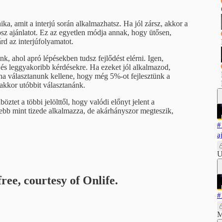
 amit a interjú során alkalmazhatsz. Ha jól zársz, akkor a
psz ajánlatot. Ez az egyetlen módja annak, hogy ütősen,
az interjúfolyamatot.
k, ahol apró lépésekben tudsz fejlődést elérni. Igen,
és leggyakoribb kérdésekre. Ha ezeket jól alkalmazod,
ha választanunk kellene, hogy még 5%-ot fejlesztünk a
kkor utóbbit választanánk.
öztet a többi jelölttől, hogy valódi előnyt jelent a
sebb mint tizede alkalmazza, de akárhányszor megteszik,
#
a
U
ree, courtesy of Onlife.
#
M