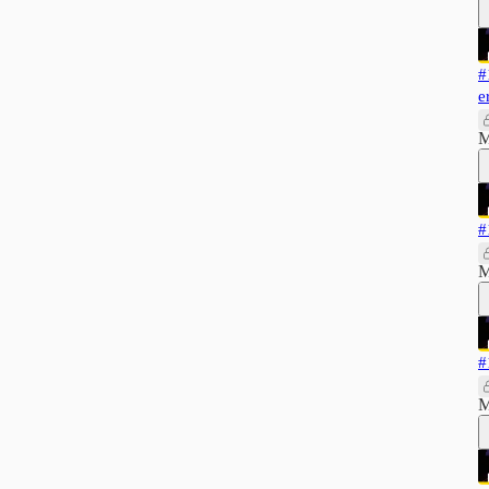
#
e
M
#
M
#
M