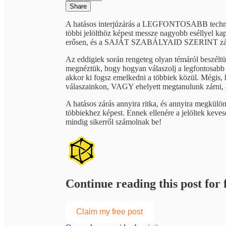
Share
A hatásos interjúzárás a LEGFONTOSABB technika,
többi jelölthöz képest messze nagyobb eséllyel ka
erősen, és a SAJÁT SZABÁLYAID SZERINT zárd 
Az eddigiek során rengeteg olyan témáról beszéltün
megnéztük, hogy hogyan válaszolj a legfontosabb 
akkor ki fogsz emelkedni a többiek közül. Mégis, 
válaszainkon, VAGY ehelyett megtanulunk zárni, a
A hatásos zárás annyira ritka, és annyira megkülönb
többiekhez képest. Ennek ellenére a jelöltek keve
mindig sikerről számolnak be!
Continue reading this post for f
Claim my free post