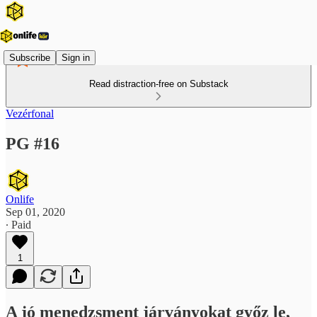
Subscribe
Sign in
Read distraction-free on Substack
Vezérfonal
PG #16
Onlife
Sep 01, 2020
∙ Paid
1
A jó menedzsment járványokat győz le,