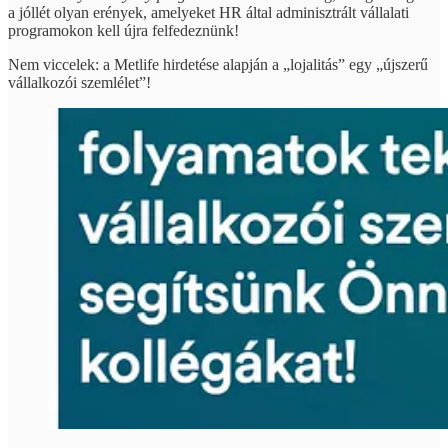
a jóllét olyan erények, amelyeket HR által adminisztrált vállalati
programokon kell újra felfedeznünk!
Nem viccelek: a Metlife hirdetése alapján a „lojalitás” egy „újszerű
vállalkozói szemlélet”!