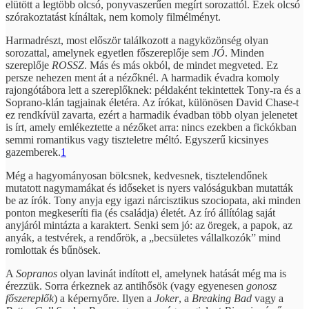
elütött a legtöbb olcsó, ponyvaszerűen megírt sorozattól. Ezek olcsó
szórakoztatást kínáltak, nem komoly filmélményt.
Harmadrészt, most először találkozott a nagyközönség olyan
sorozattal, amelynek egyetlen főszereplője sem
JÓ
. Minden
szereplője
ROSSZ
. Más és más okból, de mindet megveted. Ez
persze nehezen ment át a nézőknél. A harmadik évadra komoly
rajongótábora lett a szereplőknek: példaként tekintettek Tony-ra és a
Soprano-klán tagjainak életéra. Az írókat, különösen David Chase-t
ez rendkívül zavarta, ezért a harmadik évadban több olyan jelenetet
is írt, amely emlékeztette a nézőket arra: nincs ezekben a fickókban
semmi romantikus vagy tiszteletre méltó. Egyszerű kicsinyes
gazemberek.
1
Még a hagyományosan bölcsnek, kedvesnek, tisztelendőnek
mutatott nagymamákat és időseket is nyers valóságukban mutatták
be az írók. Tony anyja egy igazi nárcisztikus szociopata, aki minden
ponton megkeseríti fia (és családja) életét. Az író állítólag saját
anyjáról mintázta a karaktert. Senki sem jó: az öregek, a papok, az
anyák, a testvérek, a rendőrök, a „becsületes vállalkozók” mind
romlottak és bűnösek.
A
Sopranos
olyan lavinát indított el, amelynek hatását még ma is
érezzük. Sorra érkeznek az antihősök (vagy egyenesen
gonosz
főszereplők
) a képernyőre. Ilyen a
Joker
, a
Breaking Bad
vagy a