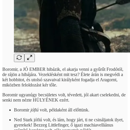
Boromir, a JÓ EMBER hibázik, el akarja venni a gyűrűt Frodótól,
de rájön a hibájára. Vezeklésként mit tesz? Élete árán is megvédi a
két hobbitot, és utolsó szavaival királyként fogadja el Aragornt,
miközben feloldozást kér tőle.
Boromir ugyanúgy becsületes volt, tévedett, jól akart cselekedni, de
senki nem nézte HÜLYÉNEK ezért.
Boromir
jófiú
volt, példaként áll előttünk.
Ned Stark jófiú volt, és lám, hogy járt, ti ne csináljatok ilyet,
gyerekek! Bezzeg Littlefinger, ő igazi machiavelliánus