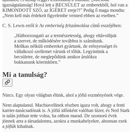
igazságtalanság! Hová lett a BECSÜLET az emberekből, hol van a
KIMONDOTT SZÓ, az ÍGÉRET ereje?!” Pedig ő maga mondta:
„Nem kell más érdekeit figyelembe venned ebben az esetben.”
C. S. Lewis erről ír
Az emberiség felszámolása
című esszéjében:
„Hátborzongató az a természetesség, ahogy eltávolítjuk
a szervet, de működésére továbbra is számítunk.
Mellkas nélküli embereket gyártunk, de erényességet és
vállalkozó szellemet várunk el tőlük. Legyintünk a
becsületre, de meglepődünk amikor árulókra
bukkanunk köreinkben.”
Mi a tanulság?
Nincs. Egy olyan világban élünk, ahol a jófiú eszményének vége.
Nem alaptalanul. Machiavellinek részben igaza volt, ahogy a fenti
karrier-tanácsadónak is. A jófiú időnként valóban lúzer, és Ned Stark
is talán jobban tette volna, ha otthon marad. De szomorú évek
jönnek arra a társadalomra, azokra a munkahelyekre, ahonnan ezek
a
jófiúk
kihalnak.