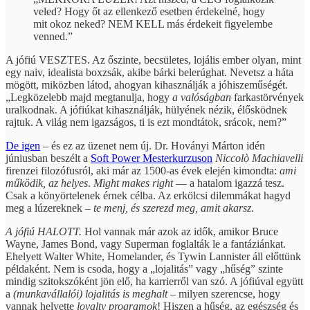
veled? Hogy őt az ellenkező esetben érdekelné, hogy
mit okoz neked? NEM KELL más érdekeit figyelembe
venned.”
A jófiú VESZTES. Az őszinte, becsületes, lojális ember olyan, mint
egy naiv, idealista boxzsák, akibe bárki belerúghat. Nevetsz a háta
mögött, miközben látod, ahogyan kihasználják a jóhiszeműségét.
„Legközelebb majd megtanulja, hogy
a valóságban
farkastörvények
uralkodnak. A jófiúkat kihasználják, hülyének nézik, élősködnek
rajtuk. A világ nem igazságos, ti is ezt mondtátok, srácok, nem?”
De igen
– és ez az üzenet nem új. Dr. Hoványi Márton idén
júniusban beszélt a
Soft Power Mesterkurzuson
Niccolò Machiavelli
firenzei filozófusról, aki már az 1500-as évek elején kimondta:
ami
működik, az
helyes
.
Might makes right
— a hatalom igazzá tesz.
Csak a könyörtelenek érnek célba. Az erkölcsi dilemmákat hagyd
meg a lúzereknek –
te menj, és szerezd meg, amit akarsz
.
A jófiú HALOTT.
Hol vannak már azok az idők, amikor Bruce
Wayne, James Bond, vagy Superman foglalták le a fantáziánkat.
Ehelyett Walter White, Homelander, és Tywin Lannister áll előttünk
példaként. Nem is csoda, hogy a „lojalitás” vagy „hűség” szinte
mindig szitokszóként jön elő, ha karrierről van szó. A jófiúval együtt
a
(munkavállalói) lojalitás is meghalt
– milyen szerencse, hogy
vannak helyette
loyalty programok
! Hiszen a hűség, az egészség és