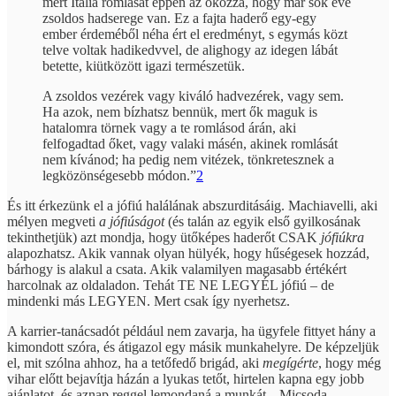
mert Itália romlását éppen az okozza, hogy már sok éve
zsoldos hadserege van. Ez a fajta haderő egy-egy
ember érdeméből néha ért el eredményt, s egymás közt
telve voltak hadikedvvel, de alighogy az idegen lábát
betette, kiütközött igazi természetük.
A zsoldos vezérek vagy kiváló hadvezérek, vagy sem.
Ha azok, nem bízhatsz bennük, mert ők maguk is
hatalomra törnek vagy a te romlásod árán, aki
felfogadtad őket, vagy valaki másén, akinek romlását
nem kívánod; ha pedig nem vitézek, tönkretesznek a
legközönségesebb módon.”
2
És itt érkezünk el a jófiú halálának abszurditásáig. Machiavelli, aki
mélyen megveti
a jófiúságot
(és talán az egyik első gyilkosának
tekinthetjük) azt mondja, hogy ütőképes haderőt CSAK
jófiúkra
alapozhatsz. Akik vannak olyan hülyék, hogy hűségesek hozzád,
bárhogy is alakul a csata. Akik valamilyen magasabb értékért
harcolnak az oldaladon. Tehát TE NE LEGYÉL jófiú – de
mindenki más LEGYEN. Mert csak így nyerhetsz.
A karrier-tanácsadót például nem zavarja, ha ügyfele fittyet hány a
kimondott szóra, és átigazol egy másik munkahelyre. De képzeljük
el, mit szólna ahhoz, ha a tetőfedő brigád, aki
megígérte
, hogy még
vihar előtt bejavítja házán a lyukas tetőt, hirtelen kapna egy jobb
ajánlatot, és aznap reggel lemondaná a munkát. „Micsoda