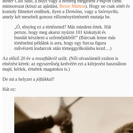
Better Call Saul
, a
Boys
vagy a nemrég megjelent
Pingvin
című
minisorozat (köszi az ajánlást,
Berze Márton
). Hogy ne csak sötét és
komoly filmeket említsek, ilyen a
Demóna
, vagy a
Szörnyella
,
amely két mesebeli gonosz előzménytörténetét mutatja be.
„Ó, tényleg ez a történeted? Már mindent értek. Hát
persze, hogy meg akarsz nyúzni 101 kiskutyát és
bundát készíteni a szőrméjükből!” (Bárcsak lenne más
történelmi példánk is arra, hogy egy furcsa figura
művészeti kudarcok után tömeggyilkolásba kezd…)
Az előző 20 év a
rosszfiúkról
szólt. (Női olvasóimtól ezúton is
elnézést kérek: az egyszerűség kedvéért ezt a kifejezést használom
majd, kérlek, értsétek magatokra is.)
De mi a helyzet a
jófiúkkal
?
Hát ez: