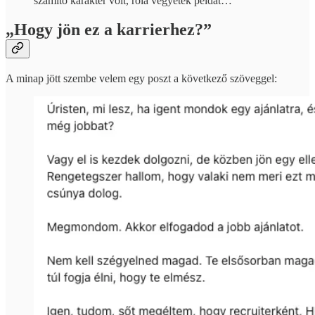
számító karakter volt, róla vegyetek példát…
„Hogy jön ez a karrierhez?”
A minap jött szembe velem egy poszt a következő szöveggel: