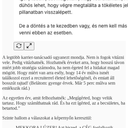
A legtöbb karrier-tanácsadó ugyanezt mondja. Nem is fogok vitázni
vele. Pedig vitázhatnék. Hozhatnék érveket arra, hogy hosszú távon
miért jobb stratégia számodra, ha nem égeted fel a hidakat magad
mögött. Hogy miért van arra esély, hogy 14 év múlva ismét
találkozol ezzel a recruiterrel életed lehetőségénél, és emiatt áll
bosszút rajtad! (Belátom: gyenge érvek. Már 5 perc múlva sem
emlékszik rád.)
Az egyetlen érv, amit felhozhatnék: „Megígérted, hogy velük
tartasz. Hogy számíthatnak rád. És ha ezt ígérted, az a becsületes, ha
betartod.”
Szinte hallom a válaszokat a képernyőn keresztül:
„MEKKORA LÚZER! Azt hiszed, a CÉG foglalkozik