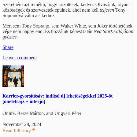
Szeretném azt remélni, hogy közöttetek, kedves Olvasóink, olyan
közösségek és szervezetek épülnek, ahol nem kell
teljesen
Tony
Sopranóvá válni a sikerhez.
Mert sem Tony Soprano, sem Walter White, sem Joker történetének
vége nem happy end. És hozzájuk képest talán
Ned Stark valójában
győztes
.
Share
Leave a comment
Karrier-gyorsítósáv: indítsd új lehetőségekkel 2025-öt
[önéletrajz + interjú]
Onlife
,
Berze Márton
, and
Ungvári Péter
·
November 28, 2024
Read full story