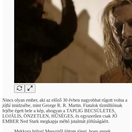
Nincs olyan ember, aki az előző 30 évben nagyobbat rúgott volna a
jófiú
imidzsébe, mint George R. R. Martin. Fiatalok tízmillióinak
fejébe égett bele a kép, ahogyan a TAPLIG BECSÜLETES,
LOJÁLIS, ÖNZETLEN, HŰSÉGES, és egyszerűen csak JÓ
EMBER Ned Stark megkapja méltó jutalmát jófiúságáért.
Mekkora hülye! Messziről
láttam jönni
, hogy ennek