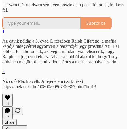
Ha szeretnél rendszeresen ilyen posztokat a postafiókodba, iratkozz
fel.
Subscribe
1
Az egyik példa: a 3. évad 6. részében Ralph Cifaretto, a maffia
kápója hidegvérrel agyonveri a barátnőjét (egy prostituáltat). Bár
többen felháborodnak, azt végül mindannyian elismerik, hogy
Ralphnak joga volt ehhez. Vita csak abból alakul ki, hogy Tony
dühében megüti őt – ami valódi sértés a maffia szabályai szerint.
2
Niccolò Machiavelli: A fejedelem (XII. rész)
https://mek.oszk.hu/00800/00867/00867.htm#bm13
3
3
Share