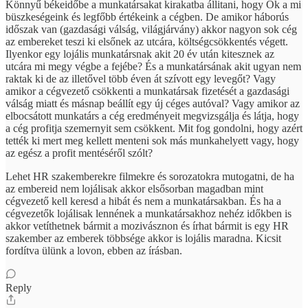
Könnyű békeidőbe a munkatársakat kirakatba állitani, hogy Ők a mi
büszkeségeink és legfőbb értékeink a cégben. De amikor háborús
időszak van (gazdasági válság, világjárvány) akkor nagyon sok cég
az embereket teszi ki elsőnek az utcára, költségcsökkentés végett.
Ilyenkor egy lojális munkatársnak akit 20 év után kitesznek az
utcára mi megy végbe a fejébe? És a munkatársának akit ugyan nem
raktak ki de az illetővel több éven át szívott egy levegőt? Vagy
amikor a cégvezető csökkenti a munkatársak fizetését a gazdasági
válság miatt és másnap beállít egy új céges autóval? Vagy amikor az
elbocsátott munkatárs a cég eredményeit megvizsgálja és látja, hogy
a cég profitja szemernyit sem csökkent. Mit fog gondolni, hogy azért
tették ki mert meg kellett menteni sok más munkahelyett vagy, hogy
az egész a profit mentéséről szólt?
Lehet HR szakemberekre filmekre és sorozatokra mutogatni, de ha
az embereid nem lojálisak akkor elsősorban magadban mint
cégvezető kell keresd a hibát és nem a munkatársakban. És ha a
cégvezetők lojálisak lennének a munkatársakhoz nehéz időkben is
akkor vetíthetnek bármit a mozivásznon és írhat bármit is egy HR
szakember az emberek többsége akkor is lojális maradna. Kicsit
fordítva ülünk a lovon, ebben az írásban.
Reply