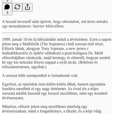
3
3
A hosszú bevezető után ígérem, hogy elmondom, mit keres mindez
egy menedzsment / karrier hírlevélben.
1999. január 10-én új időszámítás indult a tévézésben. Ezen a napon
jelent meg a Maffiózók (The Sopranos) című sorozat első része.
Először láttuk, ahogyan Tony Soprano, a new jersey-i
hulladékkezelési és építési vállalkozó
a pszichológusa Dr. Melfi
előszobájában várakozik, majd bemegy, és elmeséli, hogyan szedett
be egy kis tartozást fényes nappal a nyílt utcán. (Békésen és
erőszakmentesen, ugyebár.)
A sorozat több szempontból is formabontó volt.
Egyrészt, az epizódok nem külön-külön álltak, hanem egymásba
fonódva meséltek el egy nagy történetet. Az évad (és a teljes
sorozat) inkább hasonlít egy hosszú mozifilmre, mint egy korabeli
tévésorozatra.
Másrészt, először jelent meg mozifilmes minőség egy
tévésorozatban: mind a forgatókönyv, a díszlet, és a képi világ