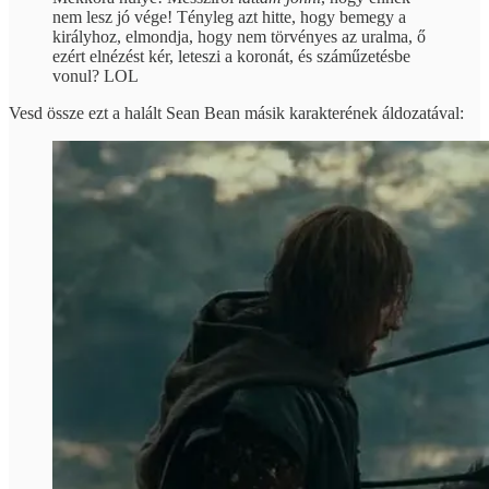
nem lesz jó vége! Tényleg azt hitte, hogy bemegy a
királyhoz, elmondja, hogy nem törvényes az uralma, ő
ezért elnézést kér, leteszi a koronát, és száműzetésbe
vonul? LOL
Vesd össze ezt a halált Sean Bean másik karakterének áldozatával: