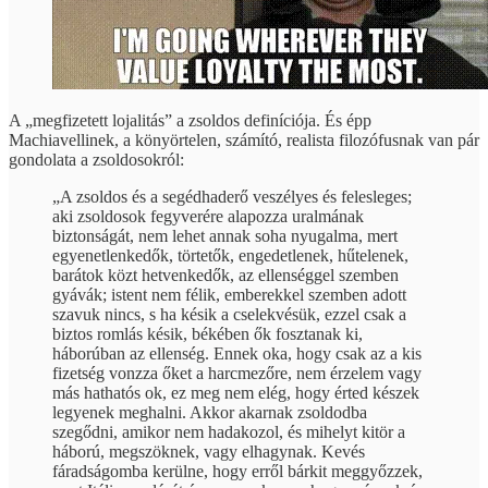
A „megfizetett lojalitás” a zsoldos definíciója. És épp
Machiavellinek, a könyörtelen, számító, realista filozófusnak van pár
gondolata a zsoldosokról:
„A zsoldos és a segédhaderő veszélyes és felesleges;
aki zsoldosok fegyverére alapozza uralmának
biztonságát, nem lehet annak soha nyugalma, mert
egyenetlenkedők, törtetők, engedetlenek, hűtelenek,
barátok közt hetvenkedők, az ellenséggel szemben
gyávák; istent nem félik, emberekkel szemben adott
szavuk nincs, s ha késik a cselekvésük, ezzel csak a
biztos romlás késik, békében ők fosztanak ki,
háborúban az ellenség. Ennek oka, hogy csak az a kis
fizetség vonzza őket a harcmezőre, nem érzelem vagy
más hathatós ok, ez meg nem elég, hogy érted készek
legyenek meghalni. Akkor akarnak zsoldodba
szegődni, amikor nem hadakozol, és mihelyt kitör a
háború, megszöknek, vagy elhagynak. Kevés
fáradságomba kerülne, hogy erről bárkit meggyőzzek,