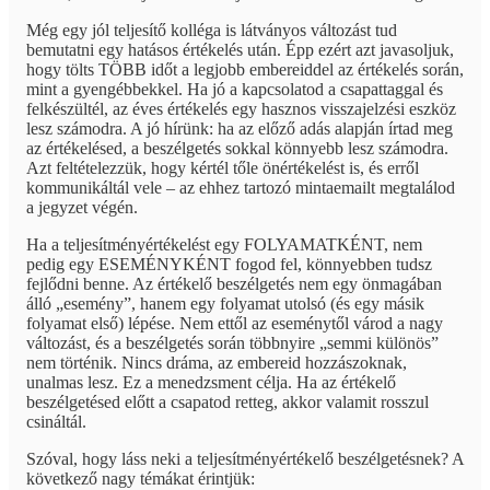
Még egy jól teljesítő kolléga is látványos változást tud
bemutatni egy hatásos értékelés után. Épp ezért azt javasoljuk,
hogy tölts TÖBB időt a legjobb embereiddel az értékelés során,
mint a gyengébbekkel. Ha jó a kapcsolatod a csapattaggal és
felkészültél, az éves értékelés egy hasznos visszajelzési eszköz
lesz számodra. A jó hírünk: ha az előző adás alapján írtad meg
az értékelésed, a beszélgetés sokkal könnyebb lesz számodra.
Azt feltételezzük, hogy kértél tőle önértékelést is, és erről
kommunikáltál vele – az ehhez tartozó mintaemailt megtalálod
a jegyzet végén.
Ha a teljesítményértékelést egy FOLYAMATKÉNT, nem
pedig egy ESEMÉNYKÉNT fogod fel, könnyebben tudsz
fejlődni benne. Az értékelő beszélgetés nem egy önmagában
álló „esemény”, hanem egy folyamat utolsó (és egy másik
folyamat első) lépése. Nem ettől az eseménytől várod a nagy
változást, és a beszélgetés során többnyire „semmi különös”
nem történik. Nincs dráma, az embereid hozzászoknak,
unalmas lesz. Ez a menedzsment célja. Ha az értékelő
beszélgetésed előtt a csapatod retteg, akkor valamit rosszul
csináltál.
Szóval, hogy láss neki a teljesítményértékelő beszélgetésnek? A
következő nagy témákat érintjük: