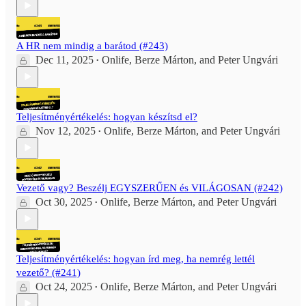
A HR nem mindig a barátod (#243)
Dec 11, 2025
Onlife
,
Berze Márton
, and
Peter Ungvári
•
Teljesítményértékelés: hogyan készítsd el?
Nov 12, 2025
Onlife
,
Berze Márton
, and
Peter Ungvári
•
Vezető vagy? Beszélj EGYSZERŰEN és VILÁGOSAN (#242)
Oct 30, 2025
Onlife
,
Berze Márton
, and
Peter Ungvári
•
Teljesítményértékelés: hogyan írd meg, ha nemrég lettél
vezető? (#241)
Oct 24, 2025
Onlife
,
Berze Márton
, and
Peter Ungvári
•