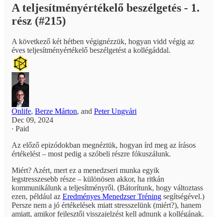
A teljesítményértékelő beszélgetés - 1.
rész (#215)
A következő két hétben végignézzük, hogyan vidd végig az
éves teljesítményértékelő beszélgetést a kollégáddal.
Onlife
,
Berze Márton
, and
Peter Ungvári
Dec 09, 2024
∙ Paid
Az előző epizódokban megnéztük, hogyan írd meg az írásos
értékelést – most pedig a szóbeli részre fókuszálunk.
Miért? Azért, mert ez a menedzseri munka egyik
legstresszesebb része – különösen akkor, ha ritkán
kommunikálunk a teljesítményről. (Bátorítunk, hogy változtass
ezen, például az
Eredményes Menedzser Tréning
segítségével.)
Persze nem a jó értékelések miatt stresszelünk (miért?), hanem
amiatt, amikor fejlesztői visszajelzést kell adnunk a kollégának.