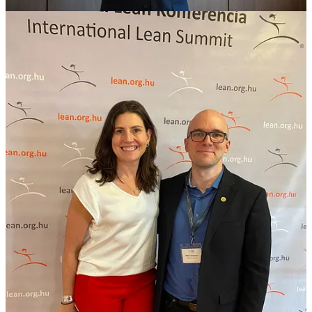
köszönjük, hogy megosztottad ezeket a tapasztalatokat a
közönséggel!
A szervezésért gratulálunk Molnár Szabolcsnak, Antal Ágnesnek
(aki a mi szekciónkért felelt), és a LEI Hungary teljes csapatának.
Kedves tagjaink: ne hagyjátok ki a LEI rendezvényeit, találkozzunk
itt legközelebb!
BA Bridge Konferencia
A módszertanok lekötöznek vagy megmentenek? Így tudnám
összefoglalni az
in[sprl]
által szervezett konferencia kulcskérdését.
Mire jó, ha módszertanok mentén dolgozunk, hogyan válasszunk
módszertant a munkánkhoz, és hogyan kerüljük el, hogy a
módszertanunk rabszolgáivá váljunk?
Kedves ügyfelünk, Gintl-Reszegi Marcsi meghívására keveredtem a
Business Analysteknek szóló rendezvényre – és már az első
előadásban kiderült, hogy jó helyen vagyok. A nyitóelőadásban
ugyanis Marcsi bemutatta, hogy az üzleti elemzés egy
gondolkodásmód, amely az élet egészen különböző területein lesz
számunkra hasznos. (És valóban: sok menedzser tanulhat abból,
ahogyan egy jó business analyst a problémákhoz közelít.)