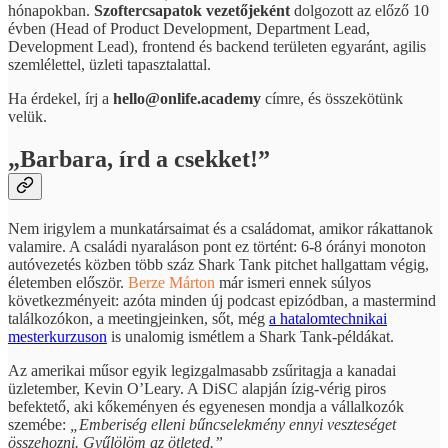
hónapokban.
Szoftercsapatok vezetőjeként
dolgozott az előző 10
évben (Head of Product Development, Department Lead,
Development Lead), frontend és backend területen egyaránt, agilis
szemlélettel, üzleti tapasztalattal.
Ha érdekel, írj a
hello@onlife.academy
címre, és összekötünk
velük.
„Barbara, írd a csekket!”
Nem irigylem a munkatársaimat és a családomat, amikor rákattanok
valamire. A családi nyaraláson pont ez történt: 6-8 órányi monoton
autóvezetés közben több száz Shark Tank pitchet hallgattam végig,
életemben először.
Berze Márton
már ismeri ennek súlyos
következményeit: azóta minden új podcast epizódban, a mastermind
találkozókon, a meetingjeinken, sőt, még
a hatalomtechnikai
mesterkurzuson
is unalomig ismétlem a Shark Tank-példákat.
Az amerikai műsor egyik legizgalmasabb zsűritagja a kanadai
üzletember, Kevin O’Leary. A DiSC alapján ízig-vérig piros
befektető, aki kőkeményen és egyenesen mondja a vállalkozók
szemébe:
„Emberiség elleni bűncselekmény ennyi veszteséget
összehozni. Gyűlölöm az ötleted.”