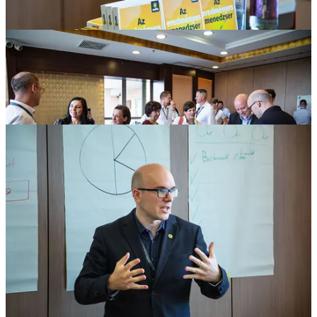
A konferencián nemcsak résztvevőként voltunk jelen: két
szekcióelőadást tartottunk a One On One megbeszélésekről, ahol
több mint 50-en vettek részt különböző KKV-któl és
nagyvállalatoktól. Örülök, hogy több Kör-taggal is találkozhattunk!
A szekcióban társelőadónk volt Szatmáry Gergely, az E.ON egyik
vezetője (Head Of Back Office for Distributon System Operators),
aki egy évtizede használja a One On One megbeszéléseket. Gergő,