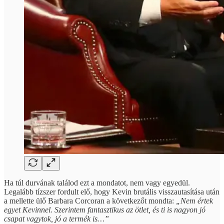
Ha túl durvának találod ezt a mondatot, nem vagy egyedül.
Legalább tízszer fordult elő, hogy Kevin brutális visszautasítása után
a mellette ülő Barbara Corcoran a következőt mondta:
„Nem értek
egyet Kevinnel. Szerintem fantasztikus az ötlet, és ti is nagyon jó
csapat vagytok, jó a termék is…”