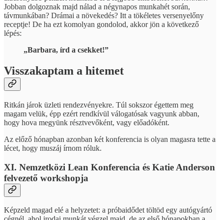
Jobban dolgoznak majd nálad a négynapos munkahét során,
távmunkában? Drámai a növekedés? Itt a tökéletes versenyelőny
receptje! De ha ezt komolyan gondolod, akkor jön a következő
lépés:
„Barbara, írd a csekket!”
Visszakaptam a hitemet
Ritkán járok üzleti rendezvényekre. Túl sokszor égettem meg
magam velük, épp ezért rendkívül válogatósak vagyunk abban,
hogy hova megyünk résztvevőként, vagy előadóként.
Az előző hónapban azonban két konferencia is olyan magasra tette a
lécet, hogy muszáj írnom róluk.
XI. Nemzetközi Lean Konferencia és Katie Anderson
felvezető workshopja
Képzeld magad elé a helyzetet: a próbaidődet töltöd egy autógyártó
cégnél, ahol irodai munkát végzel majd, de az első hónapokban a