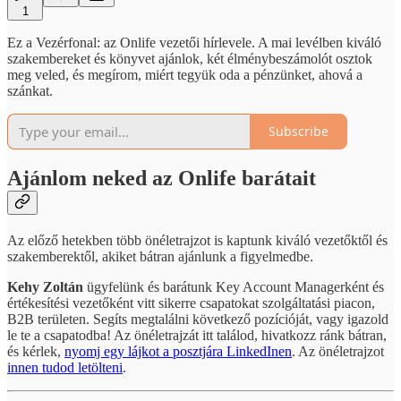
1
Ez a Vezérfonal: az Onlife vezetői hírlevele. A mai levélben kiváló
szakembereket és könyvet ajánlok, két élménybeszámolót osztok
meg veled, és megírom, miért tegyük oda a pénzünket, ahová a
szánkat.
Subscribe
Ajánlom neked az Onlife barátait
Az előző hetekben több önéletrajzot is kaptunk kiváló vezetőktől és
szakemberektől, akiket bátran ajánlunk a figyelmedbe.
Kehy Zoltán
ügyfelünk és barátunk Key Account Managerként és
értékesítési vezetőként vitt sikerre csapatokat szolgáltatási piacon,
B2B területen. Segíts megtalálni következő pozícióját, vagy igazold
le te a csapatodba! Az önéletrajzát itt találod, hivatkozz ránk bátran,
és kérlek,
nyomj egy lájkot a posztjára LinkedInen
. Az önéletrajzot
innen tudod letölteni
.