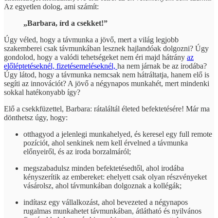
Az egyetlen dolog, ami számít:
„Barbara, írd a csekket!”
Úgy véled, hogy a távmunka a jövő, mert a világ legjobb
szakemberei csak távmunkában lesznek hajlandóak dolgozni? Úgy
gondolod, hogy a valódi tehetségeket nem éri majd hátrány
az
előléptetéseknél, fizetésemeléseknél,
ha nem járnak be az irodába?
Úgy látod, hogy a távmunka nemcsak nem hátráltatja, hanem elő is
segíti az innovációt? A jövő a négynapos munkahét, mert mindenki
sokkal hatékonyabb így?
Elő a csekkfüzettel, Barbara: rátaláltál életed befektetésére! Már ma
dönthetsz úgy, hogy:
otthagyod a jelenlegi munkahelyed, és keresel egy full remote
pozíciót, ahol senkinek nem kell érvelned a távmunka
előnyeiről, és az iroda borzalmáról;
megszabadulsz minden befektetésedtől, ahol irodába
kényszerítik az embereket: ehelyett csak olyan részvényeket
vásárolsz, ahol távmunkában dolgoznak a kollégák;
indítasz egy vállalkozást, ahol bevezeted a négynapos
rugalmas munkahetet távmunkában, átlátható és nyilvános