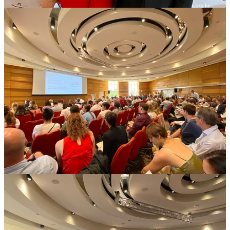
A nap csúcspontja számomra
Rékási Evelyn
előadása volt, aki egy
módszertani konferencián az emberek fontosságáról beszélt. Ez az
első: az ember. Miután megismered az embereket, utána gondolkozz
módszertanokról.
„A módszertan világítótorony, és nem egy meder” – mondta az
előadásában, és ezt a hasonlatot én is rendszeresen használom majd.
Néhány hónappal ezelőtt ugyanerről beszéltem a Vezetők Vezetője
Mesterkurzuson: az ember az első, a rendszerek másodlagosak.
Gratulálok Marcsinak és az in[sprl] csapatának! Ha
szoftverfejlesztési területen dolgozol, vagy együttműködsz ilyen
csapatokkal, esetleg a csapatodban van Business Analyst, ne hagyd
ki a következő konferenciájukat.
Könyvajánló