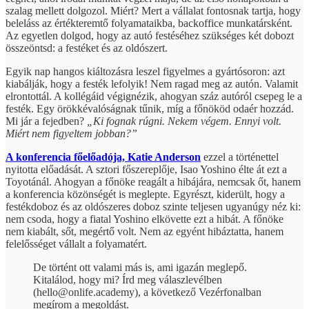
szalag mellett dolgozol. Miért? Mert a vállalat fontosnak tartja, hogy
beleláss az értékteremtő folyamataikba, backoffice munkatársként.
Az egyetlen dolgod, hogy az autó festéséhez szükséges két dobozt
összeöntsd: a festéket és az oldószert.
Egyik nap hangos kiáltozásra leszel figyelmes a gyártósoron: azt
kiabálják, hogy a festék lefolyik! Nem ragad meg az autón. Valamit
elrontottál. A kollégáid végignézik, ahogyan száz autóról csepeg le a
festék. Egy örökkévalóságnak tűnik, míg a főnököd odaér hozzád.
Mi jár a fejedben?
„Ki fognak rúgni. Nekem végem. Ennyi volt.
Miért nem figyeltem jobban?”
A konferencia főelőadója, Katie Anderson
ezzel a történettel
nyitotta előadását. A sztori főszereplője, Isao Yoshino élte át ezt a
Toyotánál. Ahogyan a főnöke reagált a hibájára, nemcsak őt, hanem
a konferencia közönségét is meglepte. Egyrészt, kiderült, hogy a
festékdoboz és az oldószeres doboz szinte teljesen ugyanúgy néz ki:
nem csoda, hogy a fiatal Yoshino elkövette ezt a hibát. A főnöke
nem kiabált, sőt, megértő volt. Nem az egyént hibáztatta, hanem
felelősséget vállalt a folyamatért.
De történt ott valami más is, ami igazán meglepő.
Kitalálod, hogy mi? Írd meg válaszlevélben
(hello@onlife.academy), a következő Vezérfonalban
megírom a megoldást.