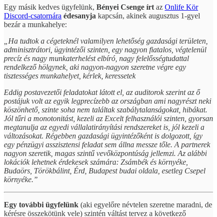
Egy másik kedves ügyfelünk,
Bényei Csenge írt
az
Onlife Kör
Discord-csatornára
édesanyja
kapcsán, akinek augusztus 1-gyel
bezár a munkahelye:
„Ha tudtok a cégeteknél valamilyen lehetőség gazdasági területen,
adminisztrátori, ügyintézői szinten, egy nagyon fiatalos, végtelenül
precíz és nagy munkaterhelést elbíró, nagy felelősségtudattal
rendelkező hölgynek, aki nagyon-nagyon szeretne végre egy
tisztességes munkahelyet, kérlek, keressetek
Eddig postavezetői feladatokat látott el, az auditorok szerint az ő
postájuk volt az egyik legprecízebb az országban ami nagyrészt neki
köszönhető, szinte soha nem találtak szabálytalanságokat, hibákat.
Jól tűri a monotonitást, kezeli az Excelt felhasználói szinten, gyorsan
megtanulja az egyedi vállalatirányítási rendszereket is, jól kezeli a
változásokat. Régebben gazdasági ügyintézőként is dolgozott, így
egy pénzügyi asszisztensi feladat sem állna messze tőle. A partnerek
nagyon szeretik, magas szintű vevőközpontúság jellemzi. Az alábbi
lokációk lehetnek érdekesek számára: Zsámbék és környéke,
Budaörs, Törökbálint, Érd, Budapest budai oldala, esetleg Csepel
környéke.”
Egy további ügyfelünk
(aki egyelőre névtelen szeretne maradni, de
kérésre összekötünk vele) szintén váltást tervez a következő