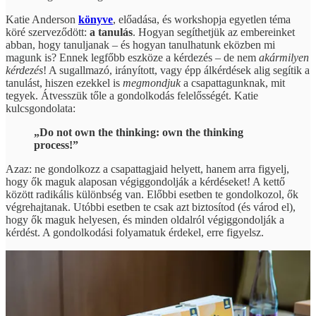
Katie Anderson
könyve
, előadása, és workshopja egyetlen téma
köré szerveződött:
a tanulás
. Hogyan segíthetjük az embereinket
abban, hogy tanuljanak – és hogyan tanulhatunk eközben mi
magunk is? Ennek legfőbb eszköze a kérdezés – de nem
akármilyen
kérdezés
! A sugallmazó, irányított, vagy épp álkérdések alig segítik a
tanulást, hiszen ezekkel is
megmondjuk
a csapattagunknak, mit
tegyek. Átvesszük tőle a gondolkodás felelősségét. Katie
kulcsgondolata:
„Do not own the thinking: own the thinking
process!”
Azaz: ne gondolkozz a csapattagjaid helyett, hanem arra figyelj,
hogy ők maguk alaposan végiggondolják a kérdéseket! A kettő
között radikális különbség van. Előbbi esetben te gondolkozol, ők
végrehajtanak. Utóbbi esetben te csak azt biztosítod (és várod el),
hogy ők maguk helyesen, és minden oldalról végiggondolják a
kérdést. A gondolkodási folyamatuk érdekel, erre figyelsz.