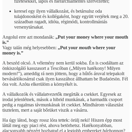
fizetésekkel, lapos és hierarchiamentes szervezettel;
keresel egy ilyen vállalkozást, és betársulsz oda
tulajdonosként és kollégaként, hogy együtt verjétek meg a 20.
században ragadt, idióta, régimódi, kontrollmániás
versenytársakat.
Angolul erre azt mondanák:
„Put your money where your mouth
is.”
Vagy talán még helyesebben:
„Put your
mouth
where your
money is.”
A beszéd olcsó. A vélemény nem kerül sokba. Én is csodáltam az
önkiszolgáló kasszasort a Tescóban („Milyen hatékony! Milyen
modern!”), ameddig rá nem jöttem, hogy a hűtős áruval telepakolt
bevásárlókosárral csak ilyen kasszához állhattam be Budaörsön. Fél
óra volt. Azóta elkerülöm a környékét is.
A vállalkozók és vállalatvezetők megírták a csekket. Egyesek az
irodai jelenlétnek, mások a hibrid munkának, a harmadik csoport
pedig a rugalmas távmunkának írt csekket. Mindhárom választást
tisztelem, mert a saját bőrüket viszik a vásárra.
Ha úgy látod, hogy rossz lóra tettek: örülj neki! Hiszen épp most
láttál meg egy piaci rést, ahova betörhetsz. Hatékonyabban,
alacsonyabb pénzért hozhatod el a legjobb embereket
bárhonnan
?