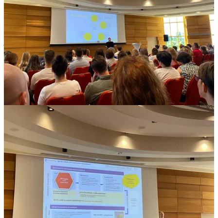
Hogyan fussunk gyorsabban, mint a villamos
– ezzel a címmel
jelent meg néhány hete Hűvös Ágnes, a Karson Consulting
alapítójának könyve. Ágnes könyve nem a szokványos „üzleti
önéletrajz” (a műfaj hallatán valószínűleg felhúzná a szemöldökét
is). A leghétköznapibb témákról és élményekről ír: kávézásról,
főzésről, villamos utáni szaladgálásról. Három sorral később
azonban már az élet értelméről, halálról, boldogságról,
veszteségekről beszél. Egy igazi hullámvasút, amiben az olvasó
magára ismerhet: ilyen az élet.
A könyv rövid, könnyed, néhány oldalas történetekből és
gondolatmenetekből áll, így bátran vidd magaddal tengerpartra,
vagy lapozgass belőle a reggeli kávé mellett. Jó szívvel ajánlom.
Gratulálok! (
A könyvet itt rendelheted meg.
)