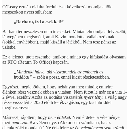
O’Leary ezután oldalra fordul, és a következőt mondja a tőle
megszokott nyers stílusban:
„Barbara, írd a csekket!”
Barbara természetesen nem ír csekket. Miután elmondja a felvezetőt,
lényegében megismétli, amit Kevin mondott a vállalkozóknak
(sokkal enyhébben), majd kiszáll a játékból. Nem tesz pénzt az
üzletbe.
Ez a jelenet jutott eszembe, amikor a minap egy kifakadást olvastam
az RTO (Return To Office) kapcsán.
„Mindenki hülye, aki visszarendeli az embereit az
irodába!”
– szólt a poszt, ennél kicsit részletesebben.
Egyrészt, meglepődtem, hogy néhányan még mindig ennyire
élénken részt vesznek ebben a vitában. Nem futott le már ez a vita 1-
2 évvel ezelőtt? Azóta az irodába visszatérés
nyers tény
: a világ nagy
része visszatért a 2020 előtti kerékvágásba, egy kis hibriddel
megfűszerezve.
Másrészt, rájöttem, hogy
nem érdekel
. Nem érdekel a véleménye,
mert
nem számít
a véleménye. (Akkor sem számítana, ha az
ellenkezőjét mondaná.) Ne érts félre:
az én véleményem sem számít
.