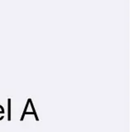
, hogy elmondjunk egy teljes sztorit.
ilyen elnevezéssel mások mobiljában? Gondolj bele
de a fejében biztosan. Fél mondat, egyetlen benyomás, egyetlen