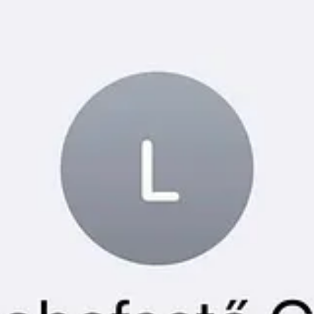
szűrt át. Azon, ahogyan ő érezte magát a beszélgetés alatt. Ahogyan ő
nereim többsége így ment el a telefonjába, azzal dolgom van:
eckéje