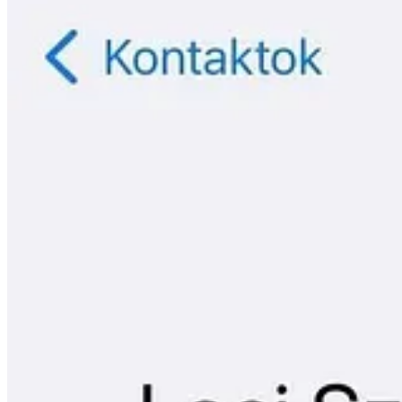
egy apró, kiragadott szelete, amelyet a másik személy
a saját szűrőjén
És ha magamat a világ legjobb lufihajtogatójának is tartom, ha a part
Az élet nem igazságos: a „cukrozott süti” l