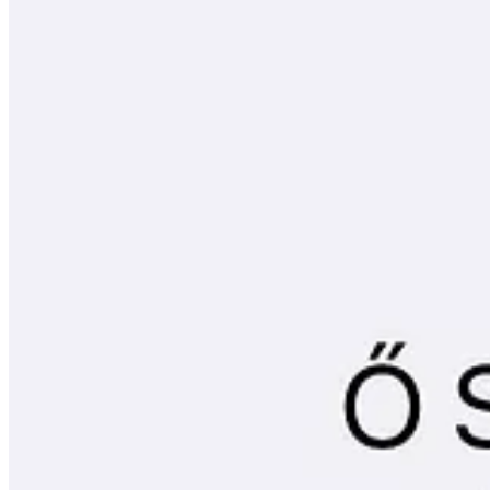
Györffy Kinga, talán a leghitelesebb hazai
storytelling-szakértő
, gyak
Klausztrofobias Don Pepe Futar
– nem kell többet írni, értem
Ahogyan görgettem a profilt és nevettem a neveken, hirtelen belém ha
egy tisztességesen végigdolgozott karrier,
becsülettel felnevelt négy gyermek,
harminc éves hűséges házasság,
sok-sok társadalmi munka és adományozás végén
bekerül a telefonba azzal a névvel: „Ő Szerelte Fel A Ferde Bojl
Egy teljes élet, hat szóban. Micsoda igazságtalanság.
Aztán jött a következő felismerés: a legtöbb ember telefonkönyvében