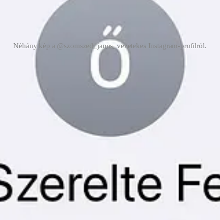
Néhány kép a @szomszed_janos_vezetekes Instagram-profilról.
ran beszél hatszavas történetekről. Hat szó ugyanis tökéletesen elég arra
 a történetet, négy szóból.
sított a felismerés: vajon milyen lenne, ha meglátnám
a saját számomat
ert”.
pontosan ennyi szerepel rólunk
. Persze nem a valódi telefonkönyvben, 