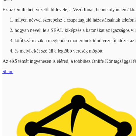
Ez az Onlife heti vezetői hírlevele, a Vezérfonal, benne olyan témákka
milyen névvel szerepelsz a csapattagjaid házastársainak telefo
hogyan neveli le a SEAL-kiképzés a katonákat az igazságos vilá
kitől származik a meglepően modernnek tűnő vezetői idézet az 
és melyik két szó áll a legtöbb vereség mögött.
Az első témát ingyenesen is eléred, a többihez Onlife Kör tagsággal f
Share