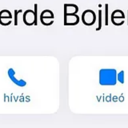
z üzleti partnereidében? (Lehet, hogy néhányaknál én vagyok a „ne ved
at Szervez.”
aly (Érthető Okból).”
A Csapatból.”
őnök a világon, akiről
a csapattag házastársa
ilyen mondatot tárolna a f
lne.”
szi Be Ezt A Hülyeséget.”
gy tévednek. Mert én valóban megbecsülöm az apját a munkahelyen. Val
ek tekintem magam a csapattal.
az számít, ahogyan
én gondolok magamra
. Egyedül az számít, ahogyan 