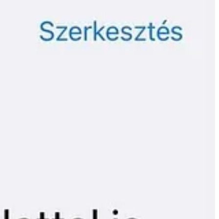
 értékelte mindazt, amit mondtam.