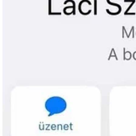
Continue reading this post for free, courtes
Claim my free post
Or purchase a paid subscription.
Previous
Next
© 2026 Onlife | The Underground Agency Kft.
·
Privacy
∙
Terms
∙
Co
Start your Substack
Get the app
Substack
is the home for great culture