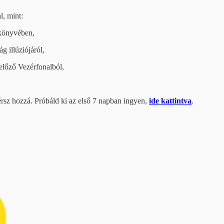
l, mint:
nkönyvében,
g illúziójáról,
előző Vezérfonalból,
érsz hozzá. Próbáld ki az első 7 napban ingyen,
ide kattintva
.