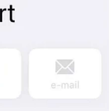
d fel”?) És hogyan szerepelsz a beosztottjaid házastársának
ejében. Helyette:
óban érthető okból nem adtam meg a fizetésemelést (talán nem is
ő tekint rám. Ez pedig sosem a teljes igazság lesz, hanem az igazság