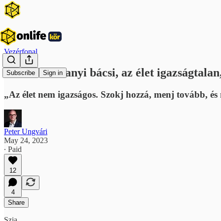
Vezérfonal
Lufibohóc Sanyi bácsi, az élet igazságtalan,
Subscribe
Sign in
„Az élet nem igazságos. Szokj hozzá, menj tovább, és 
Peter Ungvári
May 24, 2023
∙ Paid
12
4
Share
Szia,