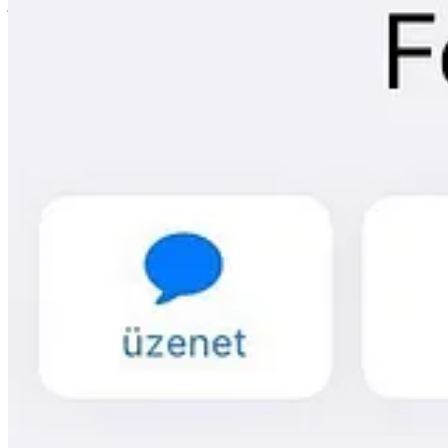
jelzőben összesűrített tapasztalat egy teljes életről:
„Ne Ildikóhoz menj, mert ő a legkötekedősebb a HR-en.
Menj Istvánhoz, mert ő mindig segít.”
Te hogy szerepelsz a beosztottjaid telefonjában? És a főnöködében? A
telefonjában? A gyermekeikében? Valahogy így:
„Andi, Megbecsüli Apát A Munkahelyen, Wellbeing Programok
„Laci, Osztályvezető, Nem Adta Meg Kata Fizetésemelését Tav
„Ádám, Rendes Ember, Valójában Nem Is Főnök, Hanem Egy 
Ha nevetsz a fenti javaslatokon, az nem véletlen. Nem létezik olyan f
„Andi, Már Megint Hívja Apát Pedig Szabadságon van.”
„Laci, Szemét, Alulfizeti És Kihasználja Katát, Többet Érdeme
„Ádám, Úgy Tesz Mintha Nem Lenne Főnök, De Senki Nem Ve
Félre ne érts: nem mondom, hogy igazuk van. Sőt, könnyen lehet, ho
rajtam múlott). Talán tényleg nem viselkedek főnökként, hanem egyn
És mindez mindegy. Miért? Mert a kapcsolatunk szempontjából nem 