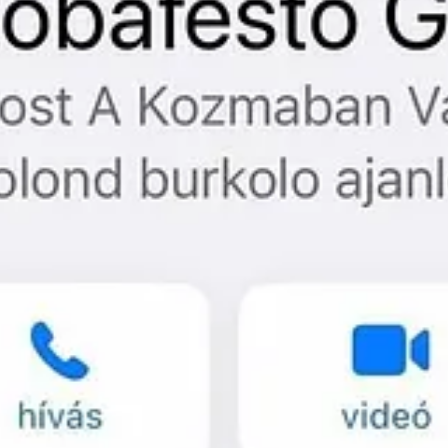
y of Onlife.
llection notice