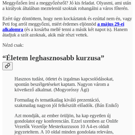
Meggyőzően írni a meggyőzésről? Jó kis feladat. Olyasmi, ami után
a királyok általában meztelenül szoktak rohangálni a város főterén.
Ezért úgy döntöttem, hogy nem kockáztatok és ezúttal nem én, vagy
Peti fog arról meggyőzni, miért érdemes eljönnöd
a május 29-ei
alkalomra
(és a kosárba mellé tenni a másik két napot is). Hanem
átadjuk a szót azoknak, akik már részt vettek.
Nézd csak:
“Életem leghasznosabb kurzusa”
Hasznos tudást, ötletet és izgalmas kapcsolódásokat,
spontán beszélgetéseket kaptam. Nagyon várom a
következő alkalmat. (Mogyoróssy Ági)
Formailag és tematikailag kiváló prezentáció,
szakmailag nagyon jól felkészült előadók. (Bán Enikő)
Azt mondják, az ember örüljön, ha kap egyetlen új
gondolatot egy konferencián. Ezzel szemben az Onlife
Vezetők Vezetője Mesterkurzuson 10 A4-es oldalt
jegyzeteltem. A 10 oldal minden gondolata releváns,