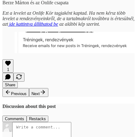
Berze Márton és az Onlife csapata
Ezt a levelet az Onlife Kör tagjaként kaptad. Ha nem kérsz több
levelet a rendezvényeinkről, de a tartalmakról továbbra is értesülnél,
azt
ide kattintva állíthatod be
az alábbi kép szerint.
1
Share
Previous
Next
Discussion about this post
Comments
Restacks