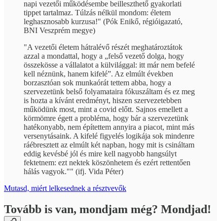
napi vezetői működésembe beilleszthető gyakorlati
tippet tartalmaz. Túlzás nélkül mondom: életem
leghasznosabb kurzusa!" (Pók Enikő, régióigazató,
BNI Veszprém megye)
"A vezetői életem hátralévő részét meghatároztátok
azzal a mondattal, hogy a „felső vezető dolga, hogy
összekösse a vállalatot a külvilággal: itt már nem befelé
kell néznünk, hanem kifelé”. Az elmúlt években
borzasztóan sok munkaórát tettem abba, hogy a
szervezetünk belső folyamataira fókuszáltam és ez meg
is hozta a kívánt eredményt, hiszen szervezetebben
működünk most, mint a covid előtt. Sajnos emellett a
körmömre égett a probléma, hogy bár a szervezetünk
hatékonyabb, nem építettem annyira a piacot, mint más
versenytásaink. A kifelé figyelés logikája sok mindenre
ráébresztett az elmúlt két napban, hogy mit is csináltam
eddig kevésbé jól és mire kell nagyobb hangsúlyt
fektetnem: ezt nektek köszönhetem és ezért rettentően
hálás vagyok."" (ifj. Vida Péter)
Mutasd, miért lelkesednek a résztvevők
Tovább is van, mondjam még? Mondjad!