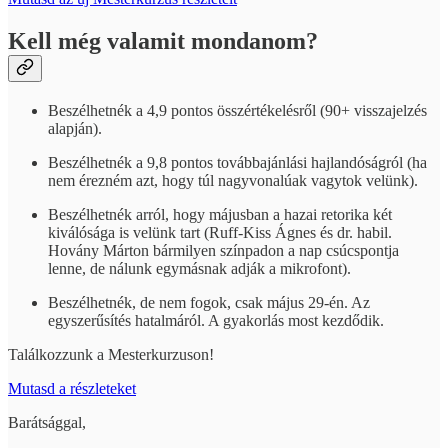
Kell még valamit mondanom?
Beszélhetnék a 4,9 pontos összértékelésről (90+ visszajelzés
alapján).
Beszélhetnék a 9,8 pontos továbbajánlási hajlandóságról (ha
nem érezném azt, hogy túl nagyvonalúak vagytok velünk).
Beszélhetnék arról, hogy májusban a hazai retorika két
kiválósága is velünk tart (Ruff-Kiss Ágnes és dr. habil.
Hovány Márton bármilyen színpadon a nap csúcspontja
lenne, de nálunk egymásnak adják a mikrofont).
Beszélhetnék, de nem fogok, csak május 29-én. Az
egyszerűsítés hatalmáról. A gyakorlás most kezdődik.
Találkozzunk a Mesterkurzuson!
Mutasd a részleteket
Barátsággal,