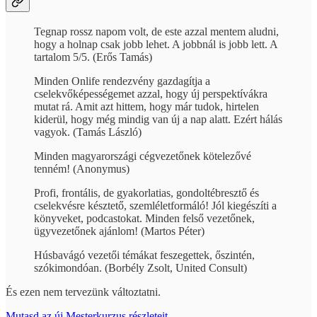
Tegnap rossz napom volt, de este azzal mentem aludni,
hogy a holnap csak jobb lehet. A jobbnál is jobb lett. A
tartalom 5/5. (Erős Tamás)
Minden Onlife rendezvény gazdagítja a
cselekvőképességemet azzal, hogy új perspektívákra
mutat rá. Amit azt hittem, hogy már tudok, hirtelen
kiderül, hogy még mindig van új a nap alatt. Ezért hálás
vagyok. (Tamás László)
Minden magyarországi cégvezetőnek kötelezővé
tenném! (Anonymus)
Profi, frontális, de gyakorlatias, gondoltébresztő és
cselekvésre késztető, szemléletformáló! Jól kiegészíti a
könyveket, podcastokat. Minden felső vezetőnek,
ügyvezetőnek ajánlom! (Martos Péter)
Húsbavágó vezetői témákat feszegettek, őszintén,
szókimondóan. (Borbély Zsolt, United Consult)
És ezen nem tervezünk változtatni.
Mutasd az új Mesterkurzus részleteit