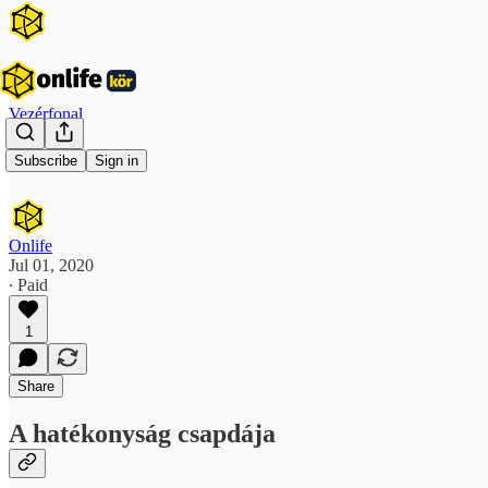
Vezérfonal
PG #6
Subscribe
Sign in
Onlife
Jul 01, 2020
∙ Paid
1
Share
A hatékonyság csapdája