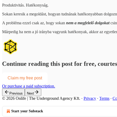
Produktivitás. Hatékonyság.
Sokan keresik a megoldást, hogyan tudnának hatékonyabban dolgozni
A probléma ezzel csak az, hogy sokan
nem a megfelelő dolgokat
csin
Márpedig ha nem a jó irányba vagyunk hatékonyak, akkor az egyetlen
Continue reading this post for free, courtes
Claim my free post
Or purchase a paid subscription.
Previous
Next
© 2026 Onlife | The Underground Agency Kft.
·
Privacy
∙
Terms
∙
Co
Start your Substack