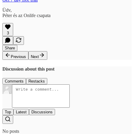
Üdv,
Péter és az Onlife csapata
3
Share
Previous
Next
Discussion about this post
Comments
Restacks
Top
Latest
Discussions
No posts