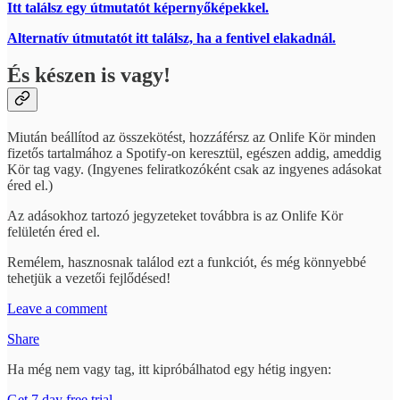
Itt találsz egy útmutatót képernyőképekkel.
Alternatív útmutatót itt találsz, ha a fentivel elakadnál.
És készen is vagy!
Miután beállítod az összekötést, hozzáférsz az Onlife Kör minden
fizetős tartalmához a Spotify-on keresztül, egészen addig, ameddig
Kör tag vagy. (Ingyenes feliratkozóként csak az ingyenes adásokat
éred el.)
Az adásokhoz tartozó jegyzeteket továbbra is az Onlife Kör
felületén éred el.
Remélem, hasznosnak találod ezt a funkciót, és még könnyebbé
tehetjük a vezetői fejlődésed!
Leave a comment
Share
Ha még nem vagy tag, itt kipróbálhatod egy hétig ingyen:
Get 7 day free trial