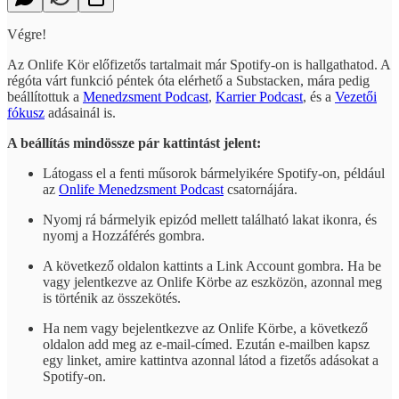
Végre!
Az Onlife Kör előfizetős tartalmait már Spotify-on is hallgathatod. A
régóta várt funkció péntek óta elérhető a Substacken, mára pedig
beállítottuk a
Menedzsment Podcast
,
Karrier Podcast
, és a
Vezetői
fókusz
adásainál is.
A beállítás mindössze pár kattintást jelent:
Látogass el a fenti műsorok bármelyikére Spotify-on, például
az
Onlife Menedzsment Podcast
csatornájára.
Nyomj rá bármelyik epizód mellett található lakat ikonra, és
nyomj a Hozzáférés gombra.
A következő oldalon kattints a Link Account gombra. Ha be
vagy jelentkezve az Onlife Körbe az eszközön, azonnal meg
is történik az összekötés.
Ha nem vagy bejelentkezve az Onlife Körbe, a következő
oldalon add meg az e-mail-címed. Ezután e-mailben kapsz
egy linket, amire kattintva azonnal látod a fizetős adásokat a
Spotify-on.