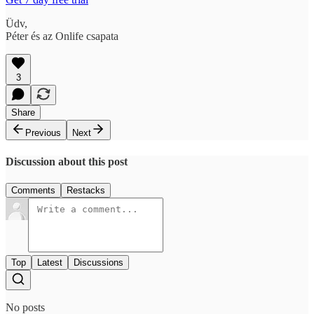
Üdv,
Péter és az Onlife csapata
3
Share
Previous
Next
Discussion about this post
Comments
Restacks
Top
Latest
Discussions
No posts