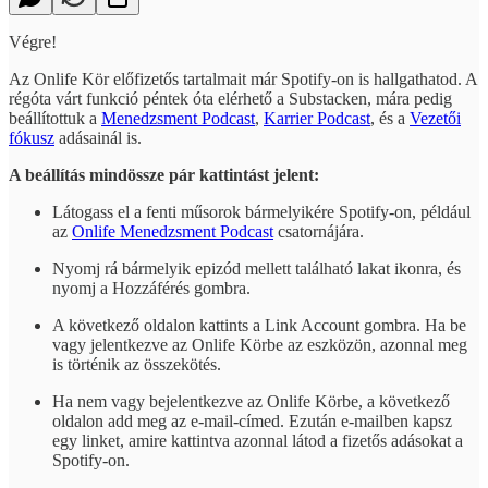
Végre!
Az Onlife Kör előfizetős tartalmait már Spotify-on is hallgathatod. A
régóta várt funkció péntek óta elérhető a Substacken, mára pedig
beállítottuk a
Menedzsment Podcast
,
Karrier Podcast
, és a
Vezetői
fókusz
adásainál is.
A beállítás mindössze pár kattintást jelent:
Látogass el a fenti műsorok bármelyikére Spotify-on, például
az
Onlife Menedzsment Podcast
csatornájára.
Nyomj rá bármelyik epizód mellett található lakat ikonra, és
nyomj a Hozzáférés gombra.
A következő oldalon kattints a Link Account gombra. Ha be
vagy jelentkezve az Onlife Körbe az eszközön, azonnal meg
is történik az összekötés.
Ha nem vagy bejelentkezve az Onlife Körbe, a következő
oldalon add meg az e-mail-címed. Ezután e-mailben kapsz
egy linket, amire kattintva azonnal látod a fizetős adásokat a
Spotify-on.