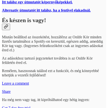
Itt találsz egy útmutatót képernyőképekkel.
Alternatív útmutatót itt találsz, ha a fentivel elakadnál.
És készen is vagy!
Miután beállítod az összekötést, hozzáférsz az Onlife Kör minden
fizetős tartalmához a Spotify-on keresztül, egészen addig, ameddig
Kör tag vagy. (Ingyenes feliratkozóként csak az ingyenes adásokat
éred el.)
Az adásokhoz tartozó jegyzeteket továbbra is az Onlife Kör
felületén éred el.
Remélem, hasznosnak találod ezt a funkciót, és még könnyebbé
tehetjük a vezetői fejlődésed!
Leave a comment
Share
Ha még nem vagy tag, itt kipróbálhatod egy hétig ingyen:
Get 7 day free trial