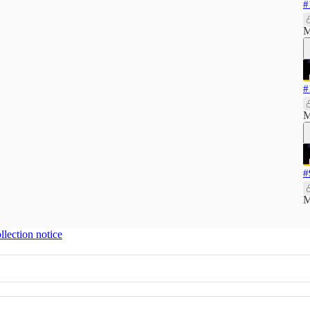
#
M
#
M
#
M
llection notice