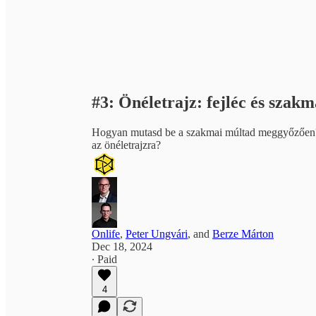
#3: Önéletrajz: fejléc és szakma
Hogyan mutasd be a szakmai múltad meggyőzően? 
az önéletrajzra?
Onlife
,
Peter Ungvári
, and
Berze Márton
Dec 18, 2024
∙ Paid
4