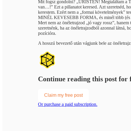
Mit fogsz gondolni? „ÚRISTEN! Megtaláltam a 
van…!” Ezt a pillanatot keresed. Azt szeretnéd, hog
kerestem. Ezért nem a „formai követelmények” tes
MINÉL KEVESEBB FORMA, és minél több (és tömö
Mert nem az önéletrajzod „jó vagy rossz”, hanem 
szeretnénk, ha az önéletrajzodból azonnal lá
pozícióra.
A hosszú bevezető után vágjunk bele az önéletrajz
Continue reading this post for f
Claim my free post
Or purchase a paid subscription.