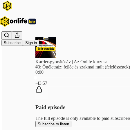
Subscribe
Sign in
Karrier-gyorsítósáv | Az Onlife kurzusa
#3: Önéletrajz: fejléc és szakmai múlt (felelősségek)
0:00
Current time: 0:00 / Total time: -43:57
-43:57
Paid episode
The full episode is only available to paid subscriber
Subscribe to listen