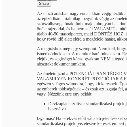
Share
Az előző adásban nagy vonalakban végignéztük a h
az epizódban tartalmilag megyünk végig az önélet
szőrszálhasogatónak tűnik majd, ahogyan haladu
önéletrajzoddal, és ha nem talál VALAMIT, amitől v
újabb 40-50 másodpercet, majd DÖNTÉS HOZ: job
hogy rövid idő alatt elérd a megfelelő hatást, ak
A megíráshoz még egy szempont. Nem kell, hogy a
ismerősödnek sem. A recruiter barátodnak sem. Ez
eléjük, és segítséget kérsz, gyakran NEM a téged
absztrakt dokumentumként.
Az önéletrajzod a POTENCIÁLISAN TÉGED VÁL
VALAMILYEN KONKRÉT POZÍCIÓ JÁR A FEJÉBEN. J
egészen világos számodra, hogy kit keresnek. Épp e
az emberek többségének – és csak azt izgatja
vagy. Nézzünk erre egy példát:
Devizapiaci szoftver standardizálási projekt
használva
Izgalmas? Ha lefekvés előtt vállalati jelentéseket 
standardizálási projekt vezetésére keresek ember