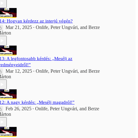
14: Hogyan kérdezz az interjú végén?
Mar 21, 2025
Onlife
,
Peter Ungvári
, and
Berze
•
árton
13: A legfontosabb kérdés: „Mesélj az
redményeidről!”
Mar 12, 2025
Onlife
,
Peter Ungvári
, and
Berze
•
árton
12: A nagy kérdés: „Mesélj magadról!”
Feb 26, 2025
Onlife
,
Peter Ungvári
, and
Berze
•
árton