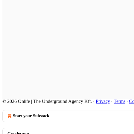
© 2026 Onlife | The Underground Agency Kft.
·
Privacy
∙
Terms
∙
Co
Start your Substack
Get the app