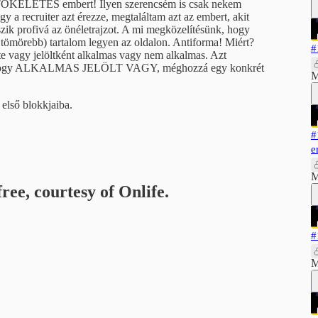
TÖKÉLETES embert! Ilyen szerencsém is csak nekem
y a recruiter azt érezze, megtaláltam azt az embert, akit
zik profivá az önéletrajzot. A mi megközelítésünk, hogy
rebb) tartalom legyen az oldalon. Antiforma! Miért?
#
te vagy jelöltként alkalmas vagy nem alkalmas. Azt
tná, hogy ALKALMAS JELÖLT VAGY, méghozzá egy konkrét
M
 első blokkjaiba.
#
e
M
ree, courtesy of Onlife.
#
M