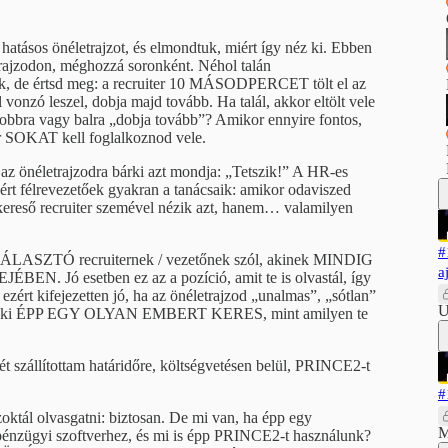
atásos önéletrajzot, és elmondtuk, miért így néz ki. Ebben
rajzodon, méghozzá soronként. Néhol talán
nk, de értsd meg: a recruiter 10 MÁSODPERCET tölt el az
onzó leszel, dobja majd tovább. Ha talál, akkor eltölt vele
bra vagy balra „dobja tovább”? Amikor ennyire fontos,
kor SOKAT kell foglalkoznod vele.
z önéletrajzodra bárki azt mondja: „Tetszik!” A HR-es
ért félrevezetőek gyakran a tanácsaik: amikor odaviszed
 kereső recruiter szemével nézik azt, hanem… valamilyen
#
ASZTÓ recruiternek / vezetőnek szól, akinek MINDIG
a
ó esetben ez az a pozíció, amit te is olvastál, így
zért kifejezetten jó, ha az önéletrajzod „unalmas”, „sótlan”
U
 fel, aki ÉPP EGY OLYAN EMBERT KERES, mint amilyen te
jét szállítottam határidőre, költségvetésen belül, PRINCE2-t
#
szoktál olvasgatni: biztosan. De mi van, ha épp egy
M
t pénzügyi szoftverhez, és mi is épp PRINCE2-t használunk?