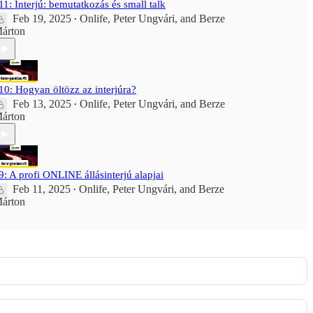
11: Interjú: bemutatkozás és small talk
Feb 19, 2025
Onlife
,
Peter Ungvári
, and
Berze
•
árton
10: Hogyan öltözz az interjúra?
Feb 13, 2025
Onlife
,
Peter Ungvári
, and
Berze
•
árton
9: A profi ONLINE állásinterjú alapjai
Feb 11, 2025
Onlife
,
Peter Ungvári
, and
Berze
•
árton