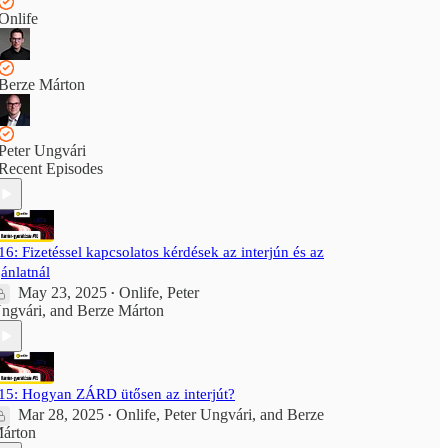
Onlife
Berze Márton
Peter Ungvári
Recent Episodes
16: Fizetéssel kapcsolatos kérdések az interjún és az
jánlatnál
May 23, 2025
Onlife
,
Peter
•
ngvári
, and
Berze Márton
15: Hogyan ZÁRD ütősen az interjút?
Mar 28, 2025
Onlife
,
Peter Ungvári
, and
Berze
•
árton