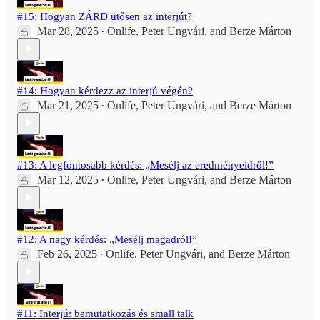
#15: Hogyan ZÁRD ütősen az interjút?
Mar 28, 2025
Onlife
,
Peter Ungvári
, and
Berze Márton
•
#14: Hogyan kérdezz az interjú végén?
Mar 21, 2025
Onlife
,
Peter Ungvári
, and
Berze Márton
•
#13: A legfontosabb kérdés: „Mesélj az eredményeidről!”
Mar 12, 2025
Onlife
,
Peter Ungvári
, and
Berze Márton
•
#12: A nagy kérdés: „Mesélj magadról!”
Feb 26, 2025
Onlife
,
Peter Ungvári
, and
Berze Márton
•
#11: Interjú: bemutatkozás és small talk