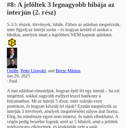
#8: A jelöltek 3 legnagyobb hibája az
interjún (2. rész)
5-3-5: részek, törvények, hibák. Ebben az adásban megnézzük,
mire figyelj az interjú során – és hogyan kerüld el azokat a
hibákat, amelyek miatt a legtöbben NEM kapnak ajánlatot.
Onlife
,
Peter Ungvári
, and
Berze Márton
Jan 29, 2025
∙ Paid
A mai adásban elmondjuk, hogyan épül fel egy interjú – ha ezt
megérted, sokkal nagyobb eséllyel leszel hatékony a
folyamatban. Mi az interjú 5 része, mire számíts ezen
pontokon, és hogyan készülj fel rájuk? Ezután megnézzük az
interjúk 3 törvényét, amelyek megsértéséért súlyos árat fizetsz.
Elég, ha mindössze egyet nem ismersz, és máris elbukhatsz. A
végén pedig beszélni fogunk arról az 5 hibáról, amit a jelöltek
rendszeresen elkövetnek, és kisiklatják vele a saját