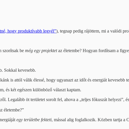
tné, hogy produktívabb legyél”
), tegnap pedig rájöttem, mi a valódi p
 szorítsak be
még egy projektet
az életembe? Hogyan fordítsam a fig
b. Sokkal kevesebb.
unkánk is attól válik élessé, hogy ugyanazt az időt és energiát kevesebb te
m, és két egészen különböző választ kaptam.
ről. Legalább öt területet sorolt fel, ahova a „teljes fókuszát helyezi”,
az életembe?”
nergiáját
egy területbe fekteti
, mással alig foglalkozik. Közben tartja 