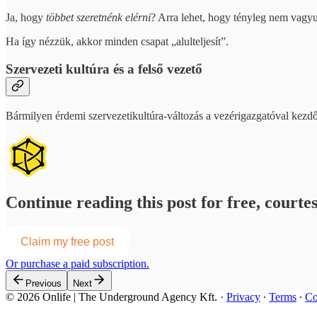
Ja, hogy
többet szeretnénk elérni
? Arra lehet, hogy tényleg nem vagyu
Ha így nézzük, akkor minden csapat „alulteljesít”.
Szervezeti kultúra és a felső vezető
Bármilyen érdemi szervezetikultúra-változás a vezérigazgatóval kezd
Continue reading this post for free, courtes
Claim my free post
Or purchase a paid subscription.
Previous
Next
© 2026 Onlife | The Underground Agency Kft.
·
Privacy
∙
Terms
∙
Co