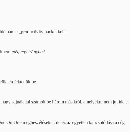
roblémám a „productivity hackekkel”.
yelmem
még egy irányba
?
rületen fektetjük be.
 és nagy sajnálattal számolt be három másikról, amelyekre nem jut ideje.
a One On One megbeszéléseket, de ez az egyetlen kapcsolódása a cég