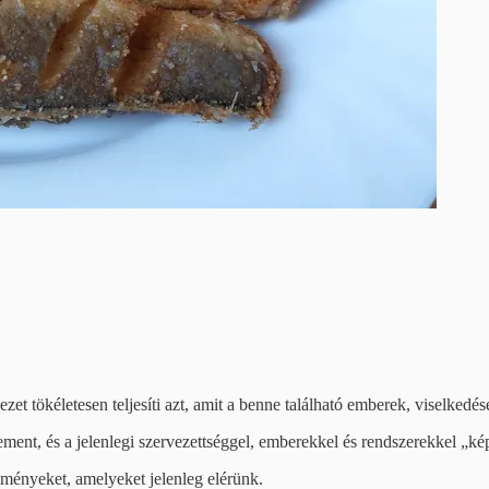
zet tökéletesen teljesíti azt, amit a benne található emberek, viselkedé
rement, és a jelenlegi szervezettséggel, emberekkel és rendszerekkel „k
ményeket, amelyeket jelenleg elérünk.