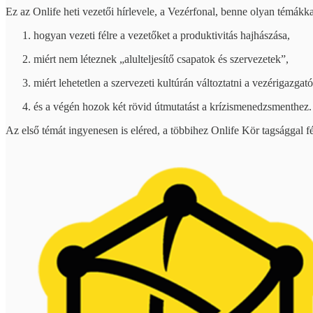
Ez az Onlife heti vezetői hírlevele, a Vezérfonal, benne olyan témákka
hogyan vezeti félre a vezetőket a produktivitás hajhászása,
miért nem léteznek „alulteljesítő csapatok és szervezetek”,
miért lehetetlen a szervezeti kultúrán változtatni a vezérigazgató
és a végén hozok két rövid útmutatást a krízismenedzsmenthez.
Az első témát ingyenesen is eléred, a többihez Onlife Kör tagsággal f