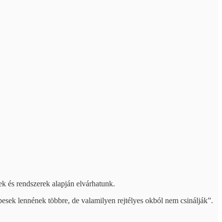
sek és rendszerek alapján elvárhatunk.
épesek lennének többre, de valamilyen rejtélyes okból nem csinálják”.