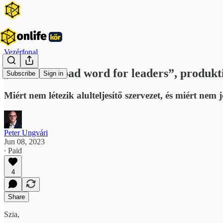
Vezérfonal
„»Fix« is a bad word for leaders”, produkt
Subscribe
Sign in
Miért nem létezik alulteljesítő szervezet, és miért nem 
Peter Ungvári
Jun 08, 2023
∙ Paid
4
Share
Szia,