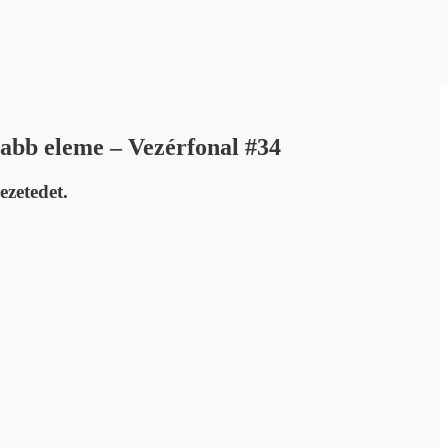
osabb eleme – Vezérfonal #34
ezetedet.