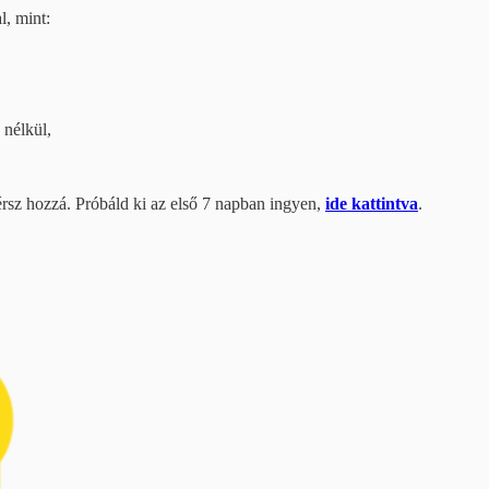
l, mint:
 nélkül,
érsz hozzá. Próbáld ki az első 7 napban ingyen,
ide kattintva
.