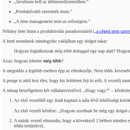
„Javulnom kell az időmenedzsmentben.”
„Produktívabb szeretnék lenni.”
„A time management nem az erősségem.”
Néhány hete írtam a produktivitás paradoxonáról (
„a céged nem szere
A fenti mondatok mindegyike valójában egy dolgot takar:
Hogyan foglalkozzak
még több dologgal
egy nap alatt? Hogyan
Azaz: hogyan lehetne
még több
?
A megoldás a legtöbb esetben épp az ellenkezője. Nem több: keveseb
A penge is attól lesz éles, hogy kis felületen fejt ki erőt. A vezetői m
A minap beszélgettem két vállalatvezetővel. „Hogy vagy?” – kérdezte
Az első vezetőtől egy listát kaptam a nála lévő felelősségi körök
Az első vezető kérdése: „Hogyan szorítsak be még egy dolgot 
A másik vezető elmondta, hogy a következő 2 hétben minden e
többi területével.