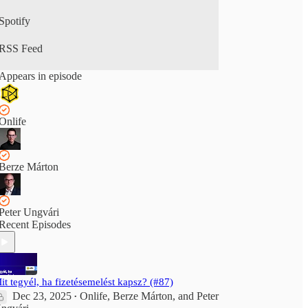
Spotify
RSS Feed
Appears in episode
Onlife
Berze Márton
Peter Ungvári
Recent Episodes
it tegyél, ha fizetésemelést kapsz? (#87)
Dec 23, 2025
Onlife
,
Berze Márton
, and
Peter
•