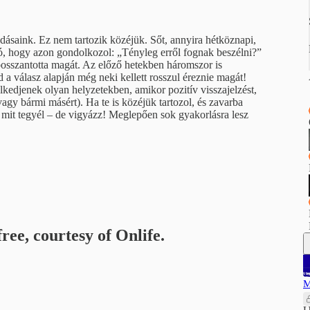
adásaink. Ez nem tartozik közéjük. Sőt, annyira hétköznapi,
szó, hogy azon gondolkozol: „Tényleg erről fognak beszélni?”
lbosszantotta magát. Az előző hetekben háromszor is
d a válasz alapján még neki kellett rosszul éreznie magát!
kedjenek olyan helyzetekben, amikor pozitív visszajelzést,
agy bármi másért). Ha te is közéjük tartozol, és zavarba
 mit tegyél – de vigyázz! Meglepően sok gyakorlásra lesz
ree, courtesy of Onlife.
M