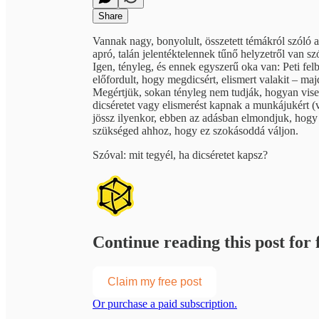
Share
Vannak nagy, bonyolult, összetett témákról szóló 
apró, talán jelentéktelennek tűnő helyzetről van 
Igen, tényleg, és ennek egyszerű oka van: Peti fe
előfordult, hogy megdicsért, elismert valakit – maj
Megértjük, sokan tényleg nem tudják, hogyan visel
dicséretet vagy elismerést kapnak a munkájukért (v
jössz ilyenkor, ebben az adásban elmondjuk, hogy
szükséged ahhoz, hogy ez szokásoddá váljon.
Szóval: mit tegyél, ha dicséretet kapsz?
Continue reading this post for f
Claim my free post
Or purchase a paid subscription.