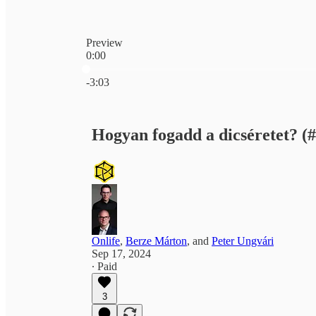
Preview
0:00
Current time: 0:00 / Total time: -3:03
-3:03
Hogyan fogadd a dicséretet? (
Onlife
,
Berze Márton
, and
Peter Ungvári
Sep 17, 2024
∙ Paid
3