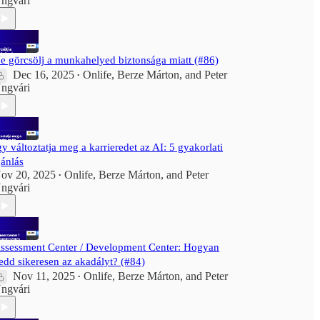
ngvári
e görcsölj a munkahelyed biztonsága miatt (#86)
Dec 16, 2025
Onlife
,
Berze Márton
, and
Peter
•
ngvári
gy változtatja meg a karrieredet az AI: 5 gyakorlati
jánlás
ov 20, 2025
Onlife
,
Berze Márton
, and
Peter
•
ngvári
ssessment Center / Development Center: Hogyan
edd sikeresen az akadályt? (#84)
Nov 11, 2025
Onlife
,
Berze Márton
, and
Peter
•
ngvári