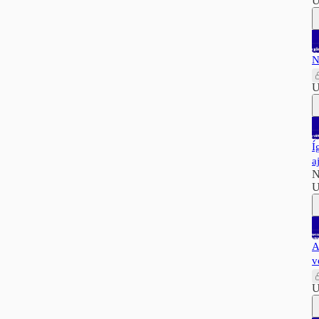
U
N
U
Í
a
N
U
A
v
U