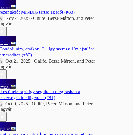
rezentáció: MINDIG tartsd az időt (#83)
Nov 4, 2025
Onlife
,
Berze Márton
, and
Peter
•
ngvári
Gondolj rám, amikor...” – így szerezz 10x ajánlást
arrieredhez (#82)
Oct 21, 2025
Onlife
,
Berze Márton
, and
Peter
•
ngvári
I és önéletrajz: így segíthet a megírásban a
esterséges intelligencia (#81)
Oct 9, 2025
Onlife
,
Berze Márton
, and
Peter
•
ngvári
ontrollmániás vagy? Így nyírja ki a karriered – és