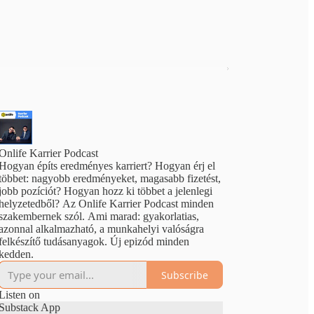
Onlife Karrier Podcast
Hogyan építs eredményes karriert? Hogyan érj el
többet: nagyobb eredményeket, magasabb fizetést,
jobb pozíciót? Hogyan hozz ki többet a jelenlegi
helyzetedből? Az Onlife Karrier Podcast minden
szakembernek szól. Ami marad: gyakorlatias,
azonnal alkalmazható, a munkahelyi valóságra
felkészítő tudásanyagok. Új epizód minden
kedden.
Subscribe
Listen on
Substack App