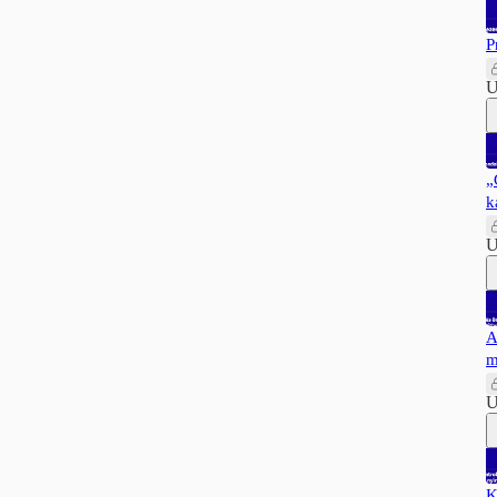
P
U
„
k
U
A
m
U
K