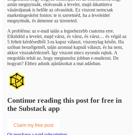
aztán megnyissák, elolvassák a levelet, majd átkattintva
vásároljanak is belőle az olvasóink. Ez viszont nemcsak
marketingesként fontos: te is szeretnéd, ha a leveleidet
megnyitnák, és átmenne az üzeneted.
A probléma: az e-mail talán a legnehezebb csatorna erre.
Elküldöd a levelet, majd vársz, és vársz, és vársz… és végül az
5 feltett kérdésedből 3-ra kapsz választ, viszonylag későn. Ha
szóban beszélgetnél, talán azonnal kapnál választ, és ha nem,
akkor visszakérdeznél. Így viszont nincs nyomás rajtuk. A
megoldás tehát az, hogy megtanulsz jobban e-mailezni. De
hogyan? Ehhez adunk ajánlásokat a mai adásban.
Continue reading this post for free in
the Substack app
Claim my free post
Or purchase a paid subscription.