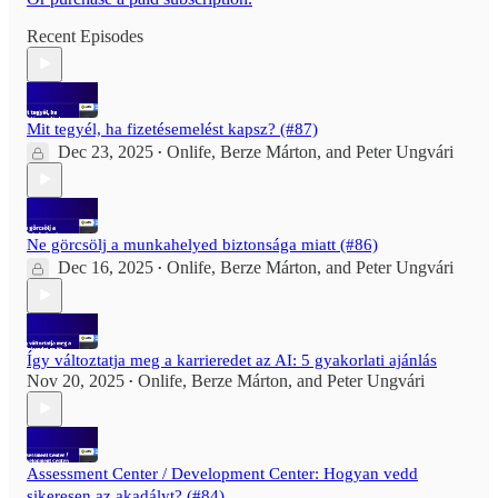
Recent Episodes
Mit tegyél, ha fizetésemelést kapsz? (#87)
Dec 23, 2025
Onlife
,
Berze Márton
, and
Peter Ungvári
•
Ne görcsölj a munkahelyed biztonsága miatt (#86)
Dec 16, 2025
Onlife
,
Berze Márton
, and
Peter Ungvári
•
Így változtatja meg a karrieredet az AI: 5 gyakorlati ajánlás
Nov 20, 2025
Onlife
,
Berze Márton
, and
Peter Ungvári
•
Assessment Center / Development Center: Hogyan vedd
sikeresen az akadályt? (#84)