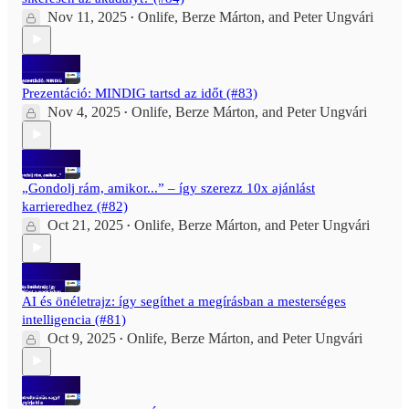
Nov 11, 2025
Onlife
,
Berze Márton
, and
Peter Ungvári
•
Prezentáció: MINDIG tartsd az időt (#83)
Nov 4, 2025
Onlife
,
Berze Márton
, and
Peter Ungvári
•
„Gondolj rám, amikor...” – így szerezz 10x ajánlást
karrieredhez (#82)
Oct 21, 2025
Onlife
,
Berze Márton
, and
Peter Ungvári
•
AI és önéletrajz: így segíthet a megírásban a mesterséges
intelligencia (#81)
Oct 9, 2025
Onlife
,
Berze Márton
, and
Peter Ungvári
•