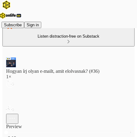
Subscribe
Sign in
Listen distraction-free on Substack
Hogyan írj olyan e-mailt, amit elolvasnak? (#36)
1×
Preview
Current time: 0:00 / Total time: -6:12