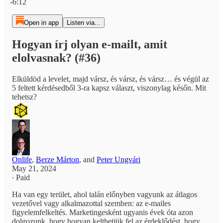
-6:12
Open in app
Listen via...
Hogyan írj olyan e-mailt, amit
elolvasnak? (#36)
Elküldöd a levelet, majd vársz, és vársz, és vársz… és végül az
5 feltett kérdésedből 3-ra kapsz választ, viszonylag későn. Mit
tehetsz?
Onlife
,
Berze Márton
, and
Peter Ungvári
May 21, 2024
∙ Paid
Ha van egy terület, ahol talán előnyben vagyunk az átlagos
vezetővel vagy alkalmazottal szemben: az e-mailes
figyelemfelkeltés. Marketingesként ugyanis évek óta azon
dolgozunk, hogy hogyan kelthetjük fel az érdeklődést, hogy