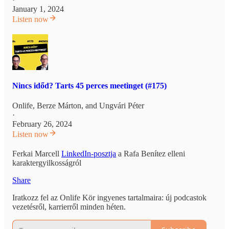
January 1, 2024
Listen now
Nincs időd? Tarts 45 perces meetinget (#175)
Onlife
,
Berze Márton
, and
Ungvári Péter
·
February 26, 2024
Listen now
Ferkai Marcell
LinkedIn-posztja
a Rafa Benítez elleni
karaktergyilkosságról
Share
Iratkozz fel az Onlife Kör ingyenes tartalmaira: új podcastok
vezetésről, karrierről minden héten.