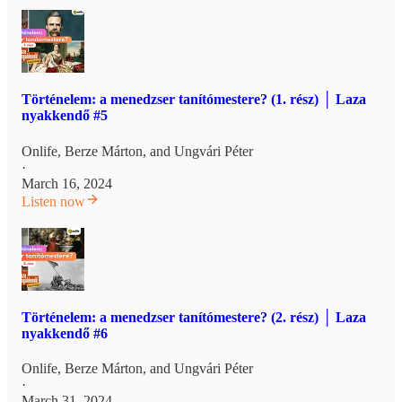
Történelem: a menedzser tanítómestere? (1. rész) │ Laza
nyakkendő #5
Onlife
,
Berze Márton
, and
Ungvári Péter
·
March 16, 2024
Listen now
Történelem: a menedzser tanítómestere? (2. rész) │ Laza
nyakkendő #6
Onlife
,
Berze Márton
, and
Ungvári Péter
·
March 31, 2024