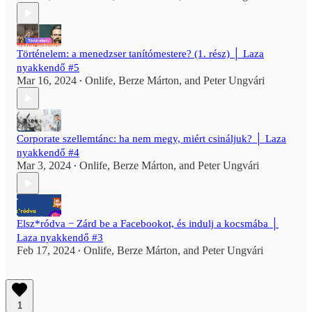
Történelem: a menedzser tanítómestere? (1. rész) │ Laza
nyakkendő #5
Mar 16, 2024
Onlife
,
Berze Márton
, and
Peter Ungvári
•
Corporate szellemtánc: ha nem megy, miért csináljuk? │ Laza
nyakkendő #4
Mar 3, 2024
Onlife
,
Berze Márton
, and
Peter Ungvári
•
Elsz*ródva − Zárd be a Facebookot, és indulj a kocsmába │
Laza nyakkendő #3
Feb 17, 2024
Onlife
,
Berze Márton
, and
Peter Ungvári
•
1