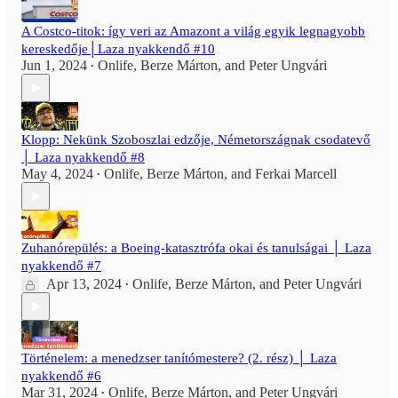
A Costco-titok: így veri az Amazont a világ egyik legnagyobb
kereskedője│Laza nyakkendő #10
Jun 1, 2024
Onlife
,
Berze Márton
, and
Peter Ungvári
•
Klopp: Nekünk Szoboszlai edzője, Németországnak csodatevő
│ Laza nyakkendő #8
May 4, 2024
Onlife
,
Berze Márton
, and
Ferkai Marcell
•
Zuhanórepülés: a Boeing-katasztrófa okai és tanulságai │ Laza
nyakkendő #7
Apr 13, 2024
Onlife
,
Berze Márton
, and
Peter Ungvári
•
Történelem: a menedzser tanítómestere? (2. rész) │ Laza
nyakkendő #6
Mar 31, 2024
Onlife
,
Berze Márton
, and
Peter Ungvári
•