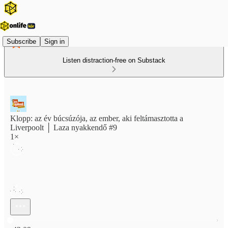
Subscribe
Sign in
Listen distraction-free on Substack
Klopp: az év búcsúzója, az ember, aki feltámasztotta a
Liverpoolt │ Laza nyakkendő #9
1×
Current time: 0:00 / Total time: -42:09