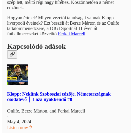
szép lett, méltó régi nagy híréhez. Köszönhetően a német
edzőnek.
Hogyan érte el? Milyen vezetői tanulságai vannak Klopp
liverpooli éveinek? Ezt beszéli át Berze Márton és az Onlife
tartalommenedzsere, a DIGI Sportnál 11 éven át
futballmeccseket közvetítő
Ferkai Marcell
.
Kapcsolódó adások
Klopp: Nekünk Szoboszlai edzője, Németországnak
csodatevő │ Laza nyakkendő #8
Onlife
,
Berze Márton
, and
Ferkai Marcell
·
May 4, 2024
Listen now