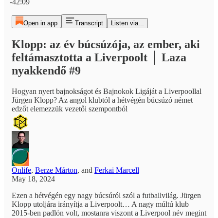
-42:09
Open in app
Transcript
Listen via...
Klopp: az év búcsúzója, az ember, aki
feltámasztotta a Liverpoolt │ Laza
nyakkendő #9
Hogyan nyert bajnokságot és Bajnokok Ligáját a Liverpoollal
Jürgen Klopp? Az angol klubtól a hétvégén búcsúzó német
edzőt elemezzük vezetői szempontból
Onlife
,
Berze Márton
, and
Ferkai Marcell
May 18, 2024
Ezen a hétvégén egy nagy búcsúról szól a futballvilág. Jürgen
Klopp utoljára irányítja a Liverpoolt… A nagy múltú klub
2015-ben padlón volt, mostanra viszont a Liverpool név megint