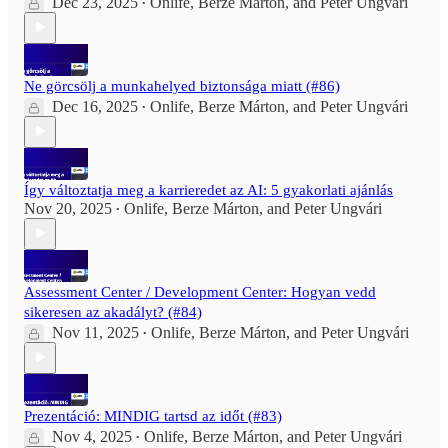
Dec 23, 2025
Onlife
,
Berze Márton
, and
Peter Ungvári
•
Ne görcsölj a munkahelyed biztonsága miatt (#86)
Dec 16, 2025
Onlife
,
Berze Márton
, and
Peter Ungvári
•
Így változtatja meg a karrieredet az AI: 5 gyakorlati ajánlás
Nov 20, 2025
Onlife
,
Berze Márton
, and
Peter Ungvári
•
Assessment Center / Development Center: Hogyan vedd
sikeresen az akadályt? (#84)
Nov 11, 2025
Onlife
,
Berze Márton
, and
Peter Ungvári
•
Prezentáció: MINDIG tartsd az időt (#83)
Nov 4, 2025
Onlife
,
Berze Márton
, and
Peter Ungvári
•