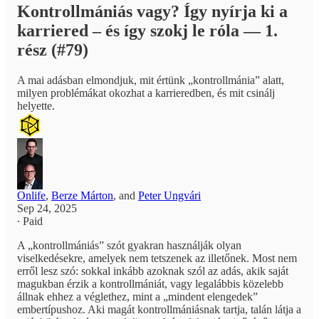
Kontrollmániás vagy? Így nyírja ki a
karriered – és így szokj le róla — 1.
rész (#79)
A mai adásban elmondjuk, mit értünk „kontrollmánia” alatt,
milyen problémákat okozhat a karrieredben, és mit csinálj
helyette.
Onlife
,
Berze Márton
, and
Peter Ungvári
Sep 24, 2025
∙ Paid
A „kontrollmániás” szót gyakran használják olyan
viselkedésekre, amelyek nem tetszenek az illetőnek. Most nem
erről lesz szó: sokkal inkább azoknak szól az adás, akik saját
magukban érzik a kontrollmániát, vagy legalábbis közelebb
állnak ehhez a véglethez, mint a „mindent elengedek”
embertípushoz. Aki magát kontrollmániásnak tartja, talán látja a