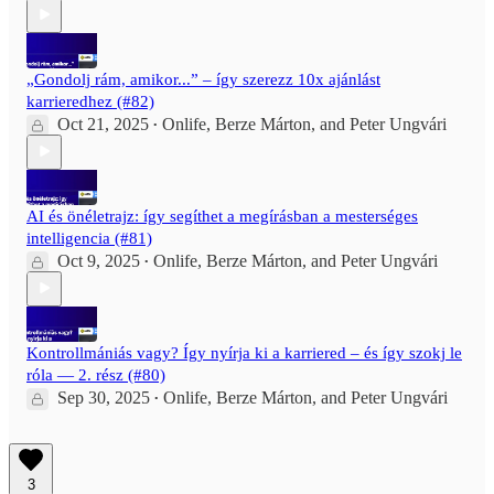
„Gondolj rám, amikor...” – így szerezz 10x ajánlást
karrieredhez (#82)
Oct 21, 2025
Onlife
,
Berze Márton
, and
Peter Ungvári
•
AI és önéletrajz: így segíthet a megírásban a mesterséges
intelligencia (#81)
Oct 9, 2025
Onlife
,
Berze Márton
, and
Peter Ungvári
•
Kontrollmániás vagy? Így nyírja ki a karriered – és így szokj le
róla — 2. rész (#80)
Sep 30, 2025
Onlife
,
Berze Márton
, and
Peter Ungvári
•
3