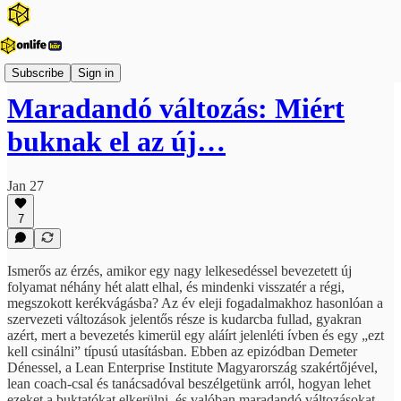
Onlife Menedzsment Podcast
Subscribe
Sign in
Maradandó változás: Miért
buknak el az új…
Jan 27
7
Ismerős az érzés, amikor egy nagy lelkesedéssel bevezetett új
folyamat néhány hét alatt elhal, és mindenki visszatér a régi,
megszokott kerékvágásba? Az év eleji fogadalmakhoz hasonlóan a
szervezeti változások jelentős része is kudarcba fullad, gyakran
azért, mert a bevezetés kimerül egy aláírt jelenléti ívben és egy „ezt
kell csinálni” típusú utasításban. Ebben az epizódban Demeter
Dénessel, a Lean Enterprise Institute Magyarország szakértőjével,
lean coach-csal és tanácsadóval beszélgetünk arról, hogyan lehet
ezeket a buktatókat elkerülni, és valóban maradandó változásokat