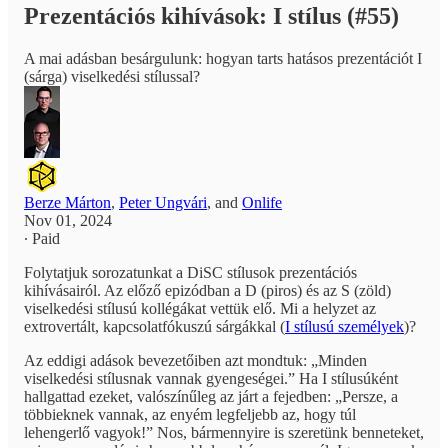
Prezentációs kihívások: I stílus (#55)
A mai adásban besárgulunk: hogyan tarts hatásos prezentációt I
(sárga) viselkedési stílussal?
Berze Márton
,
Peter Ungvári
, and
Onlife
Nov 01, 2024
∙ Paid
Folytatjuk sorozatunkat a DiSC stílusok prezentációs
kihívásairól. Az előző epizódban a D (piros) és az S (zöld)
viselkedési stílusú kollégákat vettük elő. Mi a helyzet az
extrovertált, kapcsolatfókuszú sárgákkal (
I stílusú személyek
)?
Az eddigi adások bevezetőiben azt mondtuk: „Minden
viselkedési stílusnak vannak gyengeségei.” Ha I stílusúként
hallgattad ezeket, valószínűleg az járt a fejedben: „Persze, a
többieknek vannak, az enyém legfeljebb az, hogy túl
lehengerlő vagyok!” Nos, bármennyire is szeretünk benneteket,