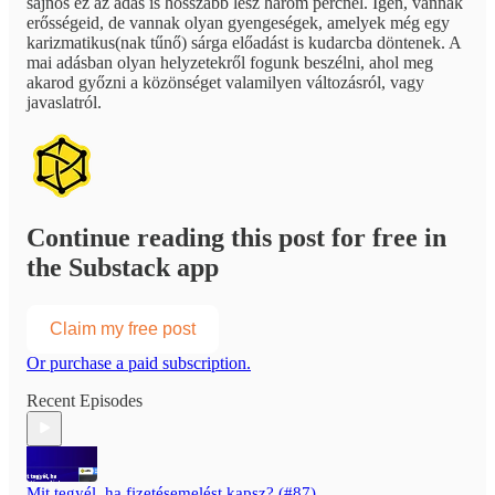
sajnos ez az adás is hosszabb lesz három percnél. Igen, vannak
erősségeid, de vannak olyan gyengeségek, amelyek még egy
karizmatikus(nak tűnő) sárga előadást is kudarcba döntenek. A
mai adásban olyan helyzetekről fogunk beszélni, ahol meg
akarod győzni a közönséget valamilyen változásról, vagy
javaslatról.
Continue reading this post for free in
the Substack app
Claim my free post
Or purchase a paid subscription.
Recent Episodes
Mit tegyél, ha fizetésemelést kapsz? (#87)