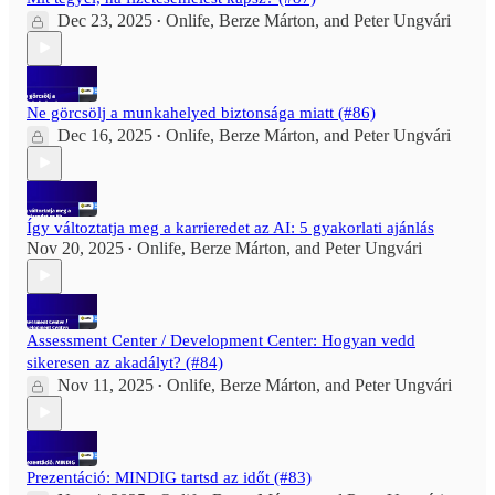
Dec 23, 2025
Onlife
,
Berze Márton
, and
Peter Ungvári
•
Ne görcsölj a munkahelyed biztonsága miatt (#86)
Dec 16, 2025
Onlife
,
Berze Márton
, and
Peter Ungvári
•
Így változtatja meg a karrieredet az AI: 5 gyakorlati ajánlás
Nov 20, 2025
Onlife
,
Berze Márton
, and
Peter Ungvári
•
Assessment Center / Development Center: Hogyan vedd
sikeresen az akadályt? (#84)
Nov 11, 2025
Onlife
,
Berze Márton
, and
Peter Ungvári
•
Prezentáció: MINDIG tartsd az időt (#83)