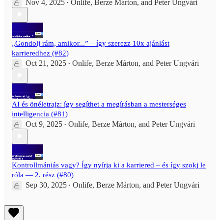
Nov 4, 2025
Onlife
,
Berze Márton
, and
Peter Ungvári
•
„Gondolj rám, amikor...” – így szerezz 10x ajánlást
karrieredhez (#82)
Oct 21, 2025
Onlife
,
Berze Márton
, and
Peter Ungvári
•
AI és önéletrajz: így segíthet a megírásban a mesterséges
intelligencia (#81)
Oct 9, 2025
Onlife
,
Berze Márton
, and
Peter Ungvári
•
Kontrollmániás vagy? Így nyírja ki a karriered – és így szokj le
róla — 2. rész (#80)
Sep 30, 2025
Onlife
,
Berze Márton
, and
Peter Ungvári
•