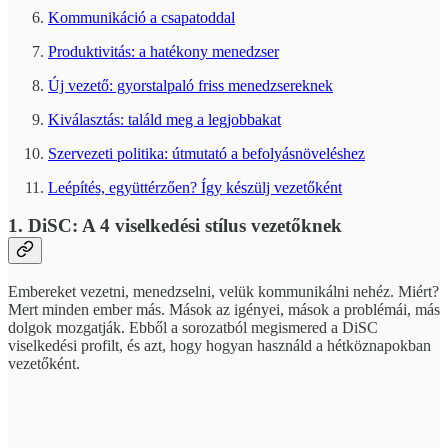
Kommunikáció a csapatoddal
Produktivitás: a hatékony menedzser
Új vezető: gyorstalpaló friss menedzsereknek
Kiválasztás: találd meg a legjobbakat
Szervezeti politika: útmutató a befolyásnöveléshez
Leépítés, együttérzően? Így készülj vezetőként
1. DiSC: A 4 viselkedési stílus vezetőknek
Embereket vezetni, menedzselni, velük kommunikálni nehéz. Miért?
Mert minden ember más. Mások az igényei, mások a problémái, más
dolgok mozgatják. Ebből a sorozatból megismered a DiSC
viselkedési profilt, és azt, hogy hogyan használd a hétköznapokban
vezetőként.