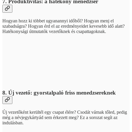
7. Produktivitás: a hatékony menedzser
Hogyan hozz ki többet ugyanannyi időből? Hogyan menj el
szabadságra? Hogyan érd el az eredményeidet kevesebb idő alatt?
Hatékonysági útmutatók vezetőknek és csapattagoknak.
8. Új vezető: gyorstalpaló friss menedzsereknek
Új vezetőként kerültél egy csapat élére? Csodát várnak tőled, pedig
még a névjegykártyád sem érkezett meg? Ez a sorozat segít az
indulásban.