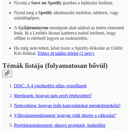
Nyomj a
Save on Spotify
gombra a lejátszási listában.
Nyisd meg a
Spotify
alkalmazást mobilon, tableten, vagy
számítógépen.
A
Gyűjteményem
menüpont alatt találod az imént elmentett
listát. Itt a Letöltés ikonra kattintva tudod letölteni, hogy
offline is elérhető legyen az eszközödön.
Ha még nem tetted, kösd össze a Spotify-fiókodat az Onlife
Kör-fiókkal.
Ehhez itt találsz leírást (2 perc).
Témák listája (folyamatosan bővül)
DiSC: A 4 viselkedési stílus vezetőknek
Meetingek: hogyan tarts profi értekezletet?
Networking: hogyan építs kapcsolatokat mendedzserként?
Változásmenedzsment: hogyan vidd sikerre a változást?
Projektmenedzsment: sikeres projektek, határidőre