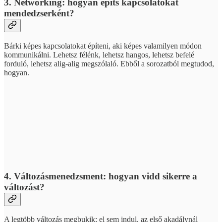
3. Networking: hogyan építs kapcsolatokat
mendedzserként?
Bárki képes kapcsolatokat építeni, aki képes valamilyen módon
kommunikálni. Lehetsz félénk, lehetsz hangos, lehetsz befelé
forduló, lehetsz alig-alig megszólaló. Ebből a sorozatból megtudod,
hogyan.
4. Változásmenedzsment: hogyan vidd sikerre a
változást?
A legtöbb változás megbukik: el sem indul, az első akadálynál