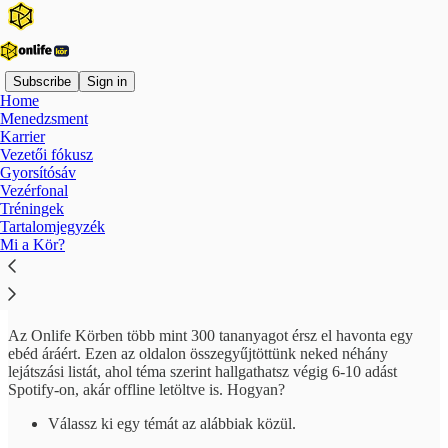
Subscribe
Sign in
Home
Menedzsment
Karrier
Read distraction-free on Substack
Vezetői fókusz
Gyorsítósáv
Vezérfonal
Tréningek
Vezetői playlistek | Válaszd ki a saját
Tartalomjegyzék
tracked
Mi a Kör?
Az Onlife Körben több mint 300 tananyagot érsz el havonta egy
ebéd áráért. Ezen az oldalon összegyűjtöttünk neked néhány
lejátszási listát, ahol téma szerint hallgathatsz végig 6-10 adást
Spotify-on, akár offline letöltve is. Hogyan?
Válassz ki egy témát az alábbiak közül.