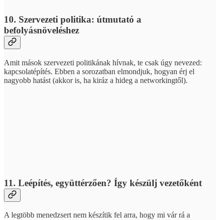
10. Szervezeti politika: útmutató a
befolyásnöveléshez
Amit mások szervezeti politikának hívnak, te csak úgy nevezed:
kapcsolatépítés. Ebben a sorozatban elmondjuk, hogyan érj el
nagyobb hatást (akkor is, ha kiráz a hideg a networkingtől).
11. Leépítés, együttérzően? Így készülj vezetőként
A legtöbb menedzsert nem készítik fel arra, hogy mi vár rá a