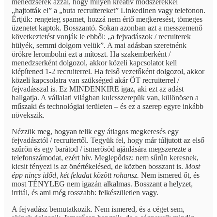
menedzserek azzal, hogy milyen kreatív módszerekkel
„hajtották el” a „buta recruitereket” LinkedInen vagy telefonon.
Értjük: rengeteg spamet, hozzá nem értő megkeresést, tömeges
üzenetet kaptok. Bosszantó. Sokan azonban azt a messzemenő
következtetést vonják le ebből: „a fejvadászok / recruiterek
hülyék, semmi dolgom velük”. A mai adásban szeretnénk
örökre lerombolni ezt a mítoszt. Ha szakemberként /
menedzserként dolgozol, akkor közeli kapcsolatot kell
kiépítened 1-2 recruiterrel. Ha felső vezetőként dolgozol, akkor
közeli kapcsolatra van szükséged akár ÖT recruiterrel /
fejvadásszal is. Ez MINDENKIRE igaz, aki ezt az adást
hallgatja. A vállalati világban kulcsszerepük van, különösen a
műszaki és technológiai területen – és ez a szerep egyre inkább
növekszik.
Nézzük meg, hogyan telik egy átlagos megkeresés egy
fejvadásztól / recruitertől. Tegyük fel, hogy már túljutott az első
szűrőn és egy barátod / ismerősöd ajánlására megszerezte a
telefonszámodat, ezért hív. Meglepődsz: nem sűrűn keresnek,
kicsit fényezi is az önértékelésed, de közben bosszant is.
Most
épp nincs időd, két feladat között rohansz.
Nem ismered őt, és
most TÉNYLEG nem igazán alkalmas. Bosszant a helyzet,
irritál, és ami még rosszabb: felkészületlen vagy.
A fejvadász bemutatkozik. Nem ismered, és a céget sem,