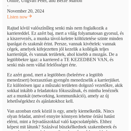
Onlife
,
Ungvári Péter
, and
Berze Márton
·
November 20, 2024
Listen now
Rajtad kívül valószínűleg senki más nem foglalkozik a
karriereddel. Ez azért baj, mert a világ folyamatosan gyorsul, és
a kiszervezés, a munka távol-keletre költöztetése szinte minden
iparágat és szakmát érint. Persze, vannak kivételek: vannak
cégek, amelyek kifejezetten jól kezelik a kollégák teljes
karrierútját, és vannak területek, ahol kisebb a mozgás. De a
legtöbbekre igaz: a karriered a TE KEZEDBEN VAN, és
senki más nem vállal felelősséget érte.
Ez azért gond, mert a legtöbben (beleértve a legtöbb
menedzsert) borzasztóan gyengén menedzselik a karrierjüket.
Ez különösen igaz a műszaki területen dolgozó vezetőkre, akik
sokkal inkább a feladatokra fókuszálnak, és mintha lenéznék
azt a munkát (networking, kommunikáció), amely az új
lehetőségekhez és ajánlatokhoz kell.
Van azonban ezek közül is egy, amely kiemelkedik. Nincs
olyan feladat, amivel ennyire könnyen lehetne óriási hatást
elérni, mint a fejvadászokkal való kapcsolatépítés. Ehhez
képest mit látunk? Százával büszkélkednek szakemberek és