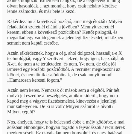
akinek dolgozik. Ismerősen hangzik, de a cégneveik mindig
olyan hasonlóak… azt mondja, hogy csak néhány kérdése
lenne számodra, és már bele is kezd.
Rákérdez: mi a következő pozíció, amit megcéloztál? Milyen
feladatkört szeretnél ellátni a jövőben? Mennyit szeretnél
keresni ebben a következő pozícióban? Kettőt pislogtál, és
megadtad egy vadidegennek a jelenlegi fizetésedet, miközben
semmit nem kaptál cserébe.
Aztán rákérdeznek, hogy a cég, ahol dolgozol, használja-e X
technológiát, vagy Y szoftvert. Jelzed, hogy igen, használjátok
X-et, de nem a te területeden, és nem, Y-t nem, de elég jól
ismered egy korábbi pozíciódból. A recruiter megköszöni az
idődet, és nem tűnik csalódottnak, de csak annyit mond:
„Hamarosan keresni fogom.”
Aztán nem keres. Nemcsak ő: mások sem a cégétől. Pár hét
múlva jut eszedbe a beszélgetés, amikor kiderül, hogy nem
kapod meg a vágyott fizetésemelést, kinevezést a jelenlegi
munkahelyeden. De ki is volt? Milyen számról is hívott?
Milyen cégtől?
Nos, ahelyett, hogy te is beleesnél ebbe a mély gödörbe, a mai
adásban elmondjuk, hogyan fogadd a fejvadászok / recruiterek
megkereséseit. Ez egyáltalán nem bonyolult, és nagy hatással