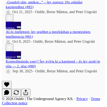
„Gondolj rám, amikor...” – így szerezz 10x ajánlást
karrieredhez (#82)
Oct 21, 2025
Onlife
,
Berze Márton
, and
Peter Ungvári
•
AI és önéletrajz: így segíthet a megírásban a mesterséges
intelligencia (#81)
Oct 9, 2025
Onlife
,
Berze Márton
, and
Peter Ungvári
•
Kontrollmániás vagy? Így nyírja ki a karriered – és így szokj le
róla — 2. rész (#80)
Sep 30, 2025
Onlife
,
Berze Márton
, and
Peter Ungvári
•
© 2026 Onlife | The Underground Agency Kft.
·
Privacy
∙
Terms
∙
Collection notice