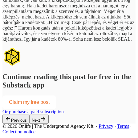
kínlódnak, de van kiút: a kiképzőközpont közepén ugyanis ott lóg
egy harang. Ha a kadét háromszor meghúzza ezt a harangot, egy
szempillantásra megszűnik a szenvedés, a fájdalom. Véget ér a
kiképzés, mehet haza. A kiképzőtisztek sem állnak az útjukba. Sőt,
bátorítják a kadétokat: „Húzd meg! Csak pár lépés, és véget ér ez az
egész!” Három kongatás után a pokoli kiképzőtiszt a kadét legjobb
barátjává válik, és személyesen kíséri a katonát az öltözőbe, majd a
kijárathoz. Így jár a kadétok 80%-a. Soha nem lesz belőlük SEAL.
Continue reading this post for free in the
Substack app
Claim my free post
Or purchase a paid subscription.
Previous
Next
© 2026 Onlife | The Underground Agency Kft.
·
Privacy
∙
Terms
∙
Collection notice