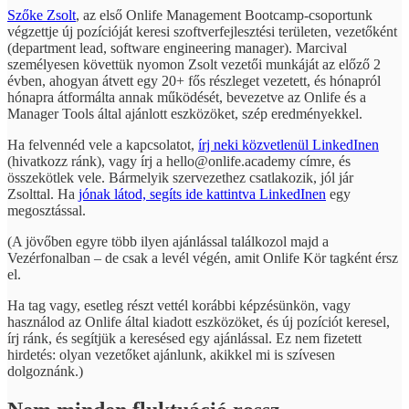
Szőke Zsolt
, az első Onlife Management Bootcamp-csoportunk
végzettje új pozícióját keresi szoftverfejlesztési területen, vezetőként
(department lead, software engineering manager). Marcival
személyesen követtük nyomon Zsolt vezetői munkáját az előző 2
évben, ahogyan átvett egy 20+ fős részleget vezetett, és hónapról
hónapra átformálta annak működését, bevezetve az Onlife és a
Manager Tools által ajánlott eszközöket, szép eredményekkel.
Ha felvennéd vele a kapcsolatot,
írj neki közvetlenül LinkedInen
(hivatkozz ránk), vagy írj a hello@onlife.academy címre, és
összekötlek vele. Bármelyik szervezethez csatlakozik, jól jár
Zsolttal. Ha
jónak látod, segíts ide kattintva LinkedInen
egy
megosztással.
(A jövőben egyre több ilyen ajánlással találkozol majd a
Vezérfonalban – de csak a levél végén, amit Onlife Kör tagként érsz
el.
Ha tag vagy, esetleg részt vettél korábbi képzésünkön, vagy
használod az Onlife által kiadott eszközöket, és új pozíciót keresel,
írj ránk, és segítjük a keresésed egy ajánlással. Ez nem fizetett
hirdetés: olyan vezetőket ajánlunk, akikkel mi is szívesen
dolgoznánk.)