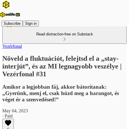
Subscribe
Sign in
Read distraction-free on Substack
Vezérfonal
Növeld a fluktuációt, felejtsd el a „stay-
interjút”, és az MI legnagyobb veszélye |
Vezérfonal #31
Amikor a legjobban fáj, akkor bátorítanak:
„Gyerünk, menj el, csak húzd meg a harangot, és
véget ér a szenvedésed!”
May 04, 2023
∙ Paid