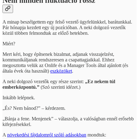
Nem minden fluktuáció rossz
A minap beszélgettem egy felső vezető ügyfelünkkel, barátunkkal.
Pár hónapja kezdett egy új pozícióban. A neki dolgozó vezetők
közül többen felmondtak az előző hetekben.
Miért?
Mert kéri, hogy építsenek bizalmat, adjanak visszajelzést,
kommunikáljanak rendszeresen a csapattagjaikkal. Ehhez
megosztotta velük az Onlife és a Manager Tools által ajánlott (és
általa évek óta használt)
eszközöket
.
A neki dolgozó vezetők egy része szerint:
„Ez nekem túl
emberközpontú.”
(Szó szerinti idézet.)
Inkább lelépnek.
„És? Nem bánod?” – kérdezem.
„Bánja a fene. Menjenek” – válaszolja, a valóságban ennél erősebb
kifejezésekkel.
A
növekedési fájdalomról szóló adásokban
mondtuk: