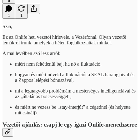
6
1
1
Szia,
Ez az Onlife heti vezetői hírlevele, a Vezérfonal. Olyan vezetői
témákról írunk, amelyek a héten foglalkoztattak minket.
A mai levélben szó lesz arról:
miért nem feltétlenül baj, ha nő a fluktuáció,
hogyan és miért növeld a fluktuációt a SEAL harangjaival és
a Zappos lelépési bónuszával,
mi a legnagyobb problémám a mesterséges intelligenciával és
az „általános bölcsességgel”,
és miért ne vezess be „stay-interjút” a cégednél (és helyette
mit csinálj).
Vezetői ajánlás: csapj le egy igazi Onlife-menedzserre