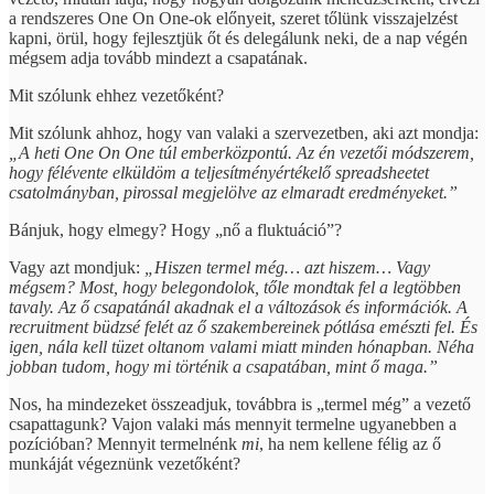
a rendszeres One On One-ok előnyeit, szeret tőlünk visszajelzést
kapni, örül, hogy fejlesztjük őt és delegálunk neki, de a nap végén
mégsem adja tovább mindezt a csapatának.
Mit szólunk ehhez vezetőként?
Mit szólunk ahhoz, hogy van valaki a szervezetben, aki azt mondja:
„A heti One On One túl emberközpontú. Az én vezetői módszerem,
hogy félévente elküldöm a teljesítményértékelő spreadsheetet
csatolmányban, pirossal megjelölve az elmaradt eredményeket.”
Bánjuk, hogy elmegy? Hogy „nő a fluktuáció”?
Vagy azt mondjuk:
„Hiszen termel még… azt hiszem… Vagy
mégsem? Most, hogy belegondolok, tőle mondtak fel a legtöbben
tavaly. Az ő csapatánál akadnak el a változások és információk. A
recruitment büdzsé felét az ő szakembereinek pótlása emészti fel. És
igen, nála kell tüzet oltanom valami miatt minden hónapban. Néha
jobban tudom, hogy mi történik a csapatában, mint ő maga.”
Nos, ha mindezeket összeadjuk, továbbra is „termel még” a vezető
csapattagunk? Vajon valaki más mennyit termelne ugyanebben a
pozícióban? Mennyit termelnénk
mi
, ha nem kellene félig az ő
munkáját végeznünk vezetőként?