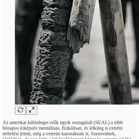
Az amerikai különleges erők egyik osztagánál (SEAL) a több
hónapos kiképzés mentálisan, fizikálisan, és lelkileg is extrém
terhelést jelent, még a veterán katonáknak is. Szenvednek,