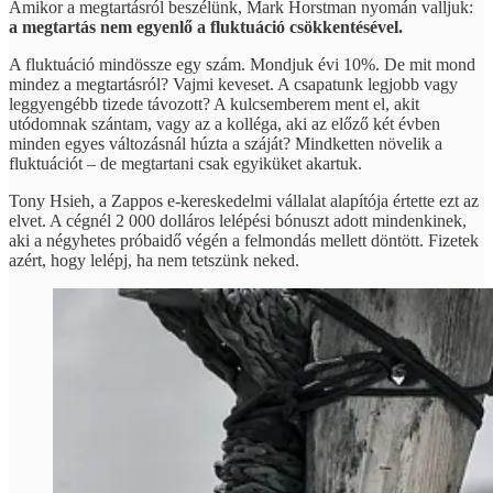
Amikor a megtartásról beszélünk, Mark Horstman nyomán valljuk:
a megtartás nem egyenlő a fluktuáció csökkentésével.
A fluktuáció mindössze egy szám. Mondjuk évi 10%. De mit mond
mindez a megtartásról? Vajmi keveset. A csapatunk legjobb vagy
leggyengébb tizede távozott? A kulcsemberem ment el, akit
utódomnak szántam, vagy az a kolléga, aki az előző két évben
minden egyes változásnál húzta a száját? Mindketten növelik a
fluktuációt – de megtartani csak egyiküket akartuk.
Tony Hsieh, a Zappos e-kereskedelmi vállalat alapítója értette ezt az
elvet. A cégnél 2 000 dolláros lelépési bónuszt adott mindenkinek,
aki a négyhetes próbaidő végén a felmondás mellett döntött. Fizetek
azért, hogy lelépj, ha nem tetszünk neked.