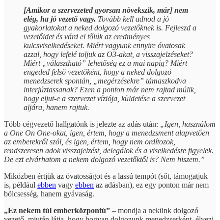
[Amikor a szervezeted gyorsan növekszik, már] nem
elég, ha jó vezető vagy.
Tovább kell adnod a jó
gyakorlatokat a neked dolgozó vezetőknek is. Fejleszd a
vezetőidet és várd el tőlük az eredményes
kulcsviselkedéseket. Miért vagyunk ennyire óvatosak
azzal, hogy lefelé toljuk az O3-akat, a visszajelzéseket?
Miért „választható” lehetőség ez a mai napig? Miért
engeded felső vezetőként, hogy a neked dolgozó
menedzserek spontán, „megérzésekre” támaszkodva
interjúztassanak? Ezen a ponton már nem rajtad múlik,
hogy eljut-e a szervezet víziója, küldetése a szervezet
aljára, hanem rajtuk.
Több cégvezető hallgatónk is jelezte az adás után:
„Igen, használom
a One On One-okat, igen, értem, hogy a menedzsment alapvetően
az emberekről szól, és igen, értem, hogy nem ordítozok,
rendszeresen adok visszajelzést, delegálok és a viselkedésre figyelek.
De ezt elvárhatom a nekem dolgozó vezetőktől is? Nem hiszem.”
Miközben értjük az óvatosságot és a lassú tempót (sőt, támogatjuk
is, például
ebben
vagy
ebben
az adásban), ez egy ponton már nem
bölcsesség, hanem gyávaság.
„Ez nekem túl emberközpontú”
– mondja a nekünk dolgozó
vezető, miután látja, hogy hogyan dolgozunk menedzserként, élvezi