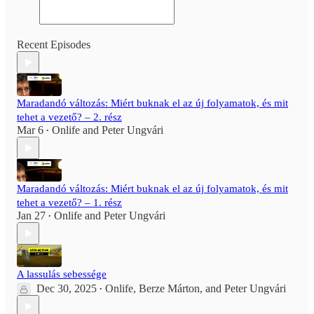
Recent Episodes
Maradandó változás: Miért buknak el az új folyamatok, és mit
tehet a vezető? – 2. rész
Mar 6
Onlife
and
Peter Ungvári
•
Maradandó változás: Miért buknak el az új folyamatok, és mit
tehet a vezető? – 1. rész
Jan 27
Onlife
and
Peter Ungvári
•
A lassulás sebessége
Dec 30, 2025
Onlife
,
Berze Márton
, and
Peter Ungvári
•