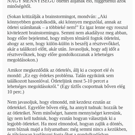
NAGY MENNYISÉGŰ ötlettel álljanak elő, függetlenül azok
minőségétől.
(Sokan kritizálják a brainstormingot, mondván: „Aki
könnyebben gondolkodik, aki könnyen megszólal, annak az
ötletei számítanak – a többieké nem!” Ez igaz lenne egy rosszul
kivitelezett brainstormingra. Semmi nem akadályoz meg abban,
hogy előre bejelentsd, hogy milyen témáról fogtok ötletelni,
ahogy az sem, hogy külön-külön is beszélj a résztvevőkkel,
akár a találkozó előtt, akár után. Javasoljuk, hogy adj időt a
résztvevőknek, hogy előre gondolkozzanak a lehetséges
megoldásokon.)
Amikor megkezdődik az ötletelés, állj ki a csoport elé és
mondd: „Ez egy érdekes probléma. Talán egyikünk sem
találkozott hasonlóval. Ötleteljünk most 5-10 percet a
lehetséges megoldásokról.” (Egy tízfős csoportnak bőven elég
10 perc.)
Nem javasoljuk, hogy elmondd, mit kezdesz ezután az
ötletekkel. Egyelőre bőven elég, ha annyit tudnak: hozzák be
az ötleteiket. Nem minőséget, hanem mennyiséget keresünk,
így nem kell tudniuk, hogy ezután hogyan választjuk ki a
legjobb ötleteket. Ha most elmondod, hogyan zajlik a döntés,
nem bíznak majd a folyamatban: még semmi nincs a kezükben,
és túlságosan korlátozni fogja őket a gondolkodásban.