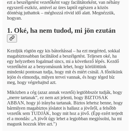
ezt a beszélgetést vezetőként vagy facilitátorként, van néhány
egyszerű eszköz, amivel az üres laptól egészen a közös
döntésig juthattok – méghozzá rövid idő alatt. Megnézzük,
hogyan.
1. Oké, ha nem tudod, mi jön ezután
Kezdjük rögtön egy kis bátorítással – ha ezt megérted, sokkal
magabiztosabban facilitálod a beszélgetést. Teljesen oké, ha
egy helyzetben fogalmad sincs, mi a következő lépés. Kezdő
vezetőként az a benyomásunk lehet, hogy körülöttünk
mindenki pontosan tudja, hogy mit és miért csinál. A főnökünk
lejön és elmondja, milyen tervei vannak, és hogy téged bíz
meg, hogy végrehajtsd azt.
Miközben a cég (azaz annak vezetői) legtöbbször tudják, hogy
„merre tartanak”, ez nem azt jelenti, hogy BIZTOSAK
ABBAN, hogy jó irányba tartanak. Biztos lehetsz benne, hogy
bármilyen magabiztos jóslatot is hallasz a jövőről, a felsőbb
vezetők sem TUDJÁK, hogy mit hoz a jövő. (Épp ezért terjedt
el a mondás: „A jövőt úgy lehet a legjobban megjósolni, ha mi
magunk hozzuk létre azt.")