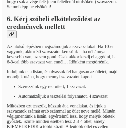
hogy csak a vége felé (nem feltétlenül utolsóként) szavazzon.
Semmiképp ne elsőként!
6. Kérj szóbeli elköteleződést az
eredmények mellett
Az utolsó lépésben megszámoljuk a szavazatokat. Ha 10-en
vagyunk, akkor 30 szavazatot keresünk – ha néhánnyal
kevesebb van, az sem gond. Csak akkor kezdj el aggódni, ha
6-8-cal több szavazat van ennél… Időnként megtörténik.
Induljunk el a listán, és olvassuk fel hangosan az ötletet, majd
mondjuk utána, hogy mennyi szavazatot kapott.
Szerezzünk egy recruitert, 1 szavazat.
Automatizáljuk a tesztelési folyamatot, 4 szavazat.
Miközben ezt tesszük, húzzuk át a vonalakat, és írjuk a
szavazatok számát arab számmal az ötlet neve mellé. Miután
végigmentünk a listán, egyértelmű lesz, hogy melyik ötletek
győztek. Szinte minden esetben lesz 2-3-4 ötlet, amely
KIEMELKEDIK a többi közül. A legtöbb ötlet egyetlen