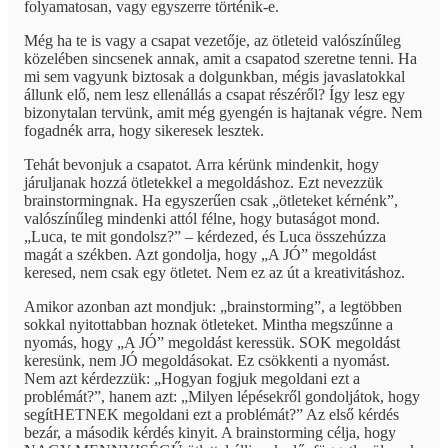
folyamatosan, vagy egyszerre történik-e.
Még ha te is vagy a csapat vezetője, az ötleteid valószínűleg
közelében sincsenek annak, amit a csapatod szeretne tenni. Ha
mi sem vagyunk biztosak a dolgunkban, mégis javaslatokkal
állunk elő, nem lesz ellenállás a csapat részéről? Így lesz egy
bizonytalan tervünk, amit még gyengén is hajtanak végre. Nem
fogadnék arra, hogy sikeresek lesztek.
Tehát bevonjuk a csapatot. Arra kérünk mindenkit, hogy
járuljanak hozzá ötletekkel a megoldáshoz. Ezt nevezzük
brainstormingnak. Ha egyszerűen csak „ötleteket kérnénk”,
valószínűleg mindenki attól félne, hogy butaságot mond.
„Luca, te mit gondolsz?” – kérdezed, és Luca összehúzza
magát a székben. Azt gondolja, hogy „A JÓ” megoldást
keresed, nem csak egy ötletet. Nem ez az út a kreativitáshoz.
Amikor azonban azt mondjuk: „brainstorming”, a legtöbben
sokkal nyitottabban hoznak ötleteket. Mintha megszűnne a
nyomás, hogy „A JÓ” megoldást keressük. SOK megoldást
keresünk, nem JÓ megoldásokat. Ez csökkenti a nyomást.
Nem azt kérdezzük: „Hogyan fogjuk megoldani ezt a
problémát?”, hanem azt: „Milyen lépésekről gondoljátok, hogy
segítHETNEK megoldani ezt a problémát?” Az első kérdés
bezár, a második kérdés kinyit. A brainstorming célja, hogy