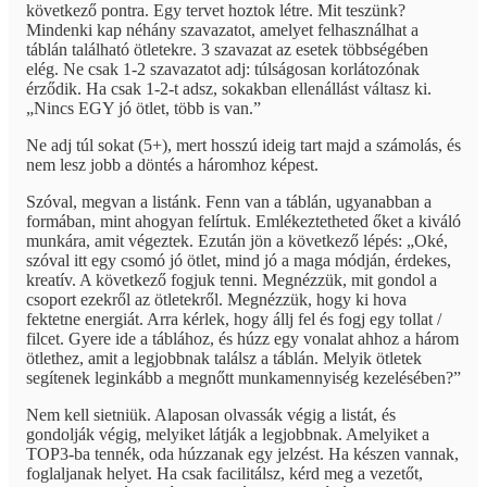
következő pontra. Egy tervet hoztok létre. Mit teszünk?
Mindenki kap néhány szavazatot, amelyet felhasználhat a
táblán található ötletekre. 3 szavazat az esetek többségében
elég. Ne csak 1-2 szavazatot adj: túlságosan korlátozónak
érződik. Ha csak 1-2-t adsz, sokakban ellenállást váltasz ki.
„Nincs EGY jó ötlet, több is van.”
Ne adj túl sokat (5+), mert hosszú ideig tart majd a számolás, és
nem lesz jobb a döntés a háromhoz képest.
Szóval, megvan a listánk. Fenn van a táblán, ugyanabban a
formában, mint ahogyan felírtuk. Emlékeztetheted őket a kiváló
munkára, amit végeztek. Ezután jön a következő lépés: „Oké,
szóval itt egy csomó jó ötlet, mind jó a maga módján, érdekes,
kreatív. A következő fogjuk tenni. Megnézzük, mit gondol a
csoport ezekről az ötletekről. Megnézzük, hogy ki hova
fektetne energiát. Arra kérlek, hogy állj fel és fogj egy tollat /
filcet. Gyere ide a táblához, és húzz egy vonalat ahhoz a három
ötlethez, amit a legjobbnak találsz a táblán. Melyik ötletek
segítenek leginkább a megnőtt munkamennyiség kezelésében?”
Nem kell sietniük. Alaposan olvassák végig a listát, és
gondolják végig, melyiket látják a legjobbnak. Amelyiket a
TOP3-ba tennék, oda húzzanak egy jelzést. Ha készen vannak,
foglaljanak helyet. Ha csak facilitálsz, kérd meg a vezetőt,