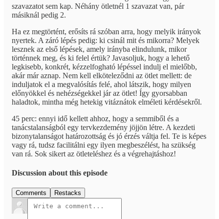
szavazatot sem kap. Néhány ötletnél 1 szavazat van, pár
másiknál pedig 2.
Ha ez megtörtént, erősíts rá szóban arra, hogy melyik irányok
nyertek. A záró lépés pedig: ki csinál mit és mikorra? Melyek
lesznek az első lépések, amely irányba elindulunk, mikor
történnek meg, és ki felel értük? Javasoljuk, hogy a lehető
legkisebb, konkrét, kézzelfogható lépéssel indulj el mielőbb,
akár már aznap. Nem kell elköteleződni az ötlet mellett: de
induljatok el a megvalósítás felé, ahol látszik, hogy milyen
előnyökkel és nehézségekkel jár az ötlet! Így gyorsabban
haladtok, mintha még hetekig vitáznátok elméleti kérdésekről.
45 perc: ennyi idő kellett ahhoz, hogy a semmiből és a
tanácstalanságból egy tervkezdemény jöjjön létre. A kezdeti
bizonytalanságot határozottság és jó érzés váltja fel. Te is képes
vagy rá, tudsz facilitálni egy ilyen megbeszélést, ha szükség
van rá. Sok sikert az ötleteléshez és a végrehajtáshoz!
Discussion about this episode
Comments
Restacks