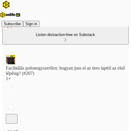
Subscribe
Sign in
Listen distraction-free on Substack
Facilitálás pofonegyszerűen: hogyan juss el az üres laptól az első
lépésig? (#207)
1×
Current time: 0:00 / Total time: -36:37