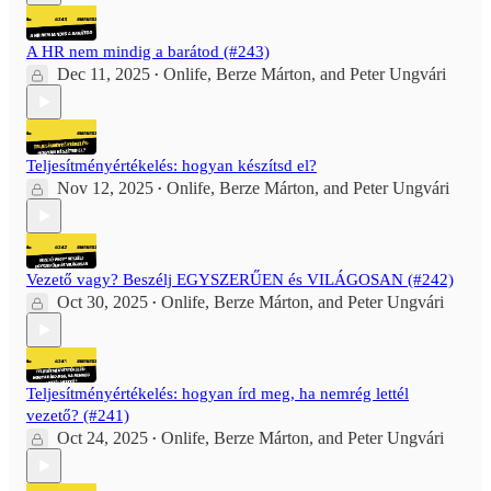
A HR nem mindig a barátod (#243)
Dec 11, 2025
Onlife
,
Berze Márton
, and
Peter Ungvári
•
Teljesítményértékelés: hogyan készítsd el?
Nov 12, 2025
Onlife
,
Berze Márton
, and
Peter Ungvári
•
Vezető vagy? Beszélj EGYSZERŰEN és VILÁGOSAN (#242)
Oct 30, 2025
Onlife
,
Berze Márton
, and
Peter Ungvári
•
Teljesítményértékelés: hogyan írd meg, ha nemrég lettél
vezető? (#241)
Oct 24, 2025
Onlife
,
Berze Márton
, and
Peter Ungvári
•