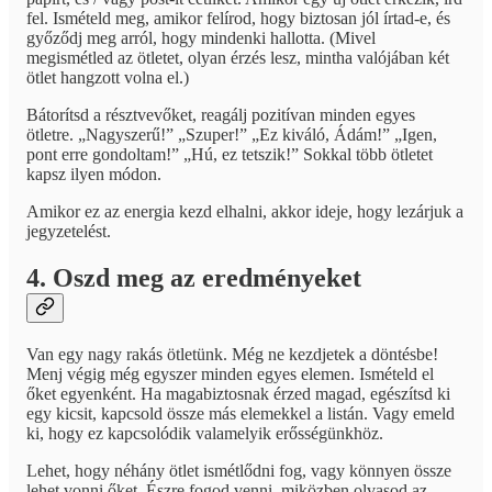
fel. Ismételd meg, amikor felírod, hogy biztosan jól írtad-e, és
győződj meg arról, hogy mindenki hallotta. (Mivel
megismétled az ötletet, olyan érzés lesz, mintha valójában két
ötlet hangzott volna el.)
Bátorítsd a résztvevőket, reagálj pozitívan minden egyes
ötletre. „Nagyszerű!” „Szuper!” „Ez kiváló, Ádám!” „Igen,
pont erre gondoltam!” „Hú, ez tetszik!” Sokkal több ötletet
kapsz ilyen módon.
Amikor ez az energia kezd elhalni, akkor ideje, hogy lezárjuk a
jegyzetelést.
4. Oszd meg az eredményeket
Van egy nagy rakás ötletünk. Még ne kezdjetek a döntésbe!
Menj végig még egyszer minden egyes elemen. Ismételd el
őket egyenként. Ha magabiztosnak érzed magad, egészítsd ki
egy kicsit, kapcsold össze más elemekkel a listán. Vagy emeld
ki, hogy ez kapcsolódik valamelyik erősségünkhöz.
Lehet, hogy néhány ötlet ismétlődni fog, vagy könnyen össze
lehet vonni őket. Észre fogod venni, miközben olvasod az