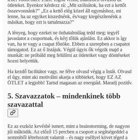
ötleteket. Ilyenkor kérdezz rá: „Mit szólnátok, ha ezt a kettőt
összevonnánk?” „Ez a kettő elég közel áll egymáshoz, mi
lenne, ha az egyiket kiszednénk, és/vagy kiegészítenénk a
másikat, hogy ezt is tartalmazza?”
A lényeg, hogy ezeket ne önhatalmúlag tedd meg: tegyél
javaslatot a csoportnak, és kérj tőlük ajánlást. Ez akkor is így
van, ha te vagy a csapat főnöke. Ebben a szerepben a csapatot
támogatod. Ez az ő listájuk. Végül úgyis ők végzik majd a
munkát: ne próbáld meg felülírni az ötleteiket vagy döntéseket
hozni helyettük.
Ha kezdő facilitátor vagy, ne félve olvasd végig a listát. Olvasd
el úgy, mint aki motiválni akarja a többieket, hogy EZ AZ
ÖTLET a legjobb! Tartsd magasan az energiád. Maradj pozitív.
5. Szavazzatok – mindenkinek több
szavazattal
Ez az eszköz kevésbé ismert, mint a brainstorming, de nagyon
jól működik. Az előző 15 percben a csoport a segítségeddel a
semmiből létrehozott valamit – és nagy eséllyel követ téged a