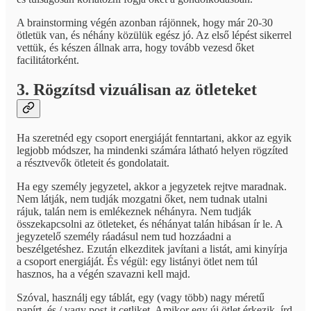
A brainstorming végén azonban rájönnek, hogy már 20-30
ötletük van, és néhány közülük egész jó. Az első lépést sikerrel
vettük, és készen állnak arra, hogy tovább vezesd őket
facilitátorként.
3. Rögzítsd vizuálisan az ötleteket
Ha szeretnéd egy csoport energiáját fenntartani, akkor az egyik
legjobb módszer, ha mindenki számára látható helyen rögzíted
a résztvevők ötleteit és gondolatait.
Ha egy személy jegyzetel, akkor a jegyzetek rejtve maradnak.
Nem látják, nem tudják mozgatni őket, nem tudnak utalni
rájuk, talán nem is emlékeznek néhányra. Nem tudják
összekapcsolni az ötleteket, és néhányat talán hibásan ír le. A
jegyzetelő személy ráadásul nem tud hozzáadni a
beszélgetéshez. Ezután elkezditek javítani a listát, ami kinyírja
a csoport energiáját. És végül: egy listányi ötlet nem túl
hasznos, ha a végén szavazni kell majd.
Szóval, használj egy táblát, egy (vagy több) nagy méretű
papírt, és / vagy post-it cetliket. Amikor egy új ötlet érkezik, írd