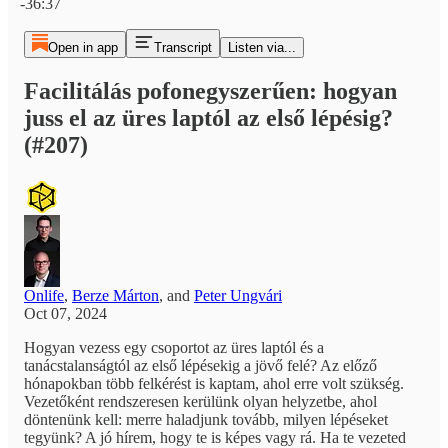
-36:37
Open in app
Transcript
Listen via...
Facilitálás pofonegyszerűen: hogyan
juss el az üres laptól az első lépésig?
(#207)
Onlife
,
Berze Márton
, and
Peter Ungvári
Oct 07, 2024
Hogyan vezess egy csoportot az üres laptól és a
tanácstalanságtól az első lépésekig a jövő felé? Az előző
hónapokban több felkérést is kaptam, ahol erre volt szükség.
Vezetőként rendszeresen kerülünk olyan helyzetbe, ahol
döntenünk kell: merre haladjunk tovább, milyen lépéseket
tegyünk? A jó hírem, hogy te is képes vagy rá. Ha te vezeted