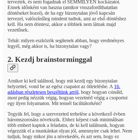
terveztek, és nem fogadnak el SEMMILYEN kockázatot.
Ennek időnként van haszna (amikor visszafordíthatatlan
döntéseket hozol), de ha egy bizonytalan jövő kapcsán
tervezel, valószínűleg mindent tudtok, ami az első döntéshez
kell. Ha nem döntesz, akkor a többiek nem látnak majd
vezetőnek.
Tehát: milyen eszközök segítenek abban, hogy eredményes
legyél, még akkor is, ha bizonytalan vagy?
2. Kezdj brainstorminggal
Amikor ki kell találnod, hogy mit kezdj egy bizonytalan
helyzettel, vond be az egész csapatot az ötletelésbe. A
16.
adásban részletesen beszéltünk arról
, hogy hogyan csináld,
most pedig nézzük végig, hogyan vezetnéd végig a csoportot
egy ilyen folyamaton. Mit tennél facilitátorként?
Tegyük fel, hogy a szervezeted terhelése a következő évben
háromszorosára növekszik. Ehhez képest csak minimálisan
több embert kaptok a feladatra, de ki kell találnunk, hogyan
végezzük el a munkánkat olyan jól, amennyire csak lehet. Nem
tudjuk, hogy mikor jön a növekedés, és azt sem, hogy ez