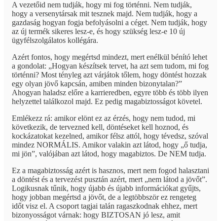
A vezetőid nem tudják, hogy mi fog történni. Nem tudják,
hogy a versenytársak mit tesznek majd. Nem tudják, hogy a
gazdaság hogyan fogja befolyásolni a céget. Nem tudják, hogy
az új termék sikeres lesz-e, és hogy szükség lesz-e 10 új
ügyfélszolgálatos kollégára.
Azért fontos, hogy megértsd mindezt, mert enélkül bénító lehet
a gondolat: „Hogyan készítsek tervet, ha azt sem tudom, mi fog
történni? Most tényleg azt várjátok tőlem, hogy döntést hozzak
egy olyan jövő kapcsán, amiben minden bizonytalan?”
Ahogyan haladsz előre a karrieredben, egyre több és több ilyen
helyzettel találkozol majd. Ez pedig magabiztosságot követel.
Emlékezz rá: amikor elönt ez az érzés, hogy nem tudod, mi
következik, de tervezned kell, döntéseket kell hoznod, és
kockázatokat kezelned, amikor félsz attól, hogy tévedsz, szóval
mindez NORMÁLIS. Amikor valakin azt látod, hogy „ő tudja,
mi jön”, valójában azt látod, hogy magabiztos. De NEM tudja.
Ez a magabiztosság azért is hasznos, mert nem fogod halasztani
a döntést és a tervezést pusztán azért, mert „nem látod a jövőt”.
Logikusnak tűnik, hogy újabb és újabb információkat gyűjts,
hogy jobban megértsd a jövőt, de a legtöbbször ez rengeteg
időt visz el. A csoport tagjai talán ragaszkodnak ehhez, mert
bizonyosságot várnak: hogy BIZTOSAN jó lesz, amit