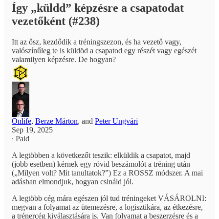
Így „küldd” képzésre a csapatodat
vezetőként (#238)
Itt az ősz, kezdődik a tréningszezon, és ha vezető vagy,
valószínűleg te is küldöd a csapatod egy részét vagy egészét
valamilyen képzésre. De hogyan?
Onlife
,
Berze Márton
, and
Peter Ungvári
Sep 19, 2025
∙ Paid
A legtöbben a következőt teszik: elküldik a csapatot, majd
(jobb esetben) kérnek egy rövid beszámolót a tréning után
(„Milyen volt? Mit tanultatok?”) Ez a ROSSZ módszer. A mai
adásban elmondjuk, hogyan csináld jól.
A legtöbb cég mára egészen jól tud tréningeket VÁSÁROLNI:
megvan a folyamat az ütemezésre, a logisztikára, az étkezésre,
a trénercég kiválasztására is. Van folyamat a beszerzésre és a