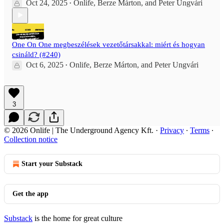
Oct 24, 2025
Onlife
,
Berze Márton
, and
Peter Ungvári
•
One On One megbeszélések vezetőtársakkal: miért és hogyan
csináld? (#240)
Oct 6, 2025
Onlife
,
Berze Márton
, and
Peter Ungvári
•
3
© 2026 Onlife | The Underground Agency Kft.
·
Privacy
∙
Terms
∙
Collection notice
Start your Substack
Get the app
Substack
is the home for great culture