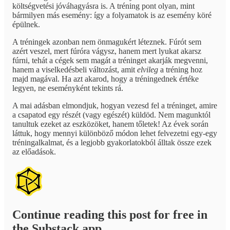
költségvetési jóváhagyásra is. A tréning pont olyan, mint
bármilyen más esemény: így a folyamatok is az esemény köré
épülnek.
A tréningek azonban nem önmagukért léteznek. Fúrót sem
azért veszel, mert fúróra vágysz, hanem mert lyukat akarsz
fúrni, tehát a cégek sem magát a tréninget akarják megvenni,
hanem a viselkedésbeli változást, amit
elvileg
a tréning hoz
majd magával. Ha azt akarod, hogy a tréningednek értéke
legyen, ne eseményként tekints rá.
A mai adásban elmondjuk, hogyan vezesd fel a tréninget, amire
a csapatod egy részét (vagy egészét) küldöd. Nem magunktól
tanultuk ezeket az eszközöket, hanem tőletek! Az évek során
láttuk, hogy mennyi különböző módon lehet felvezetni egy-egy
tréningalkalmat, és a legjobb gyakorlatokból álltak össze ezek
az előadások.
Continue reading this post for free in
the Substack app