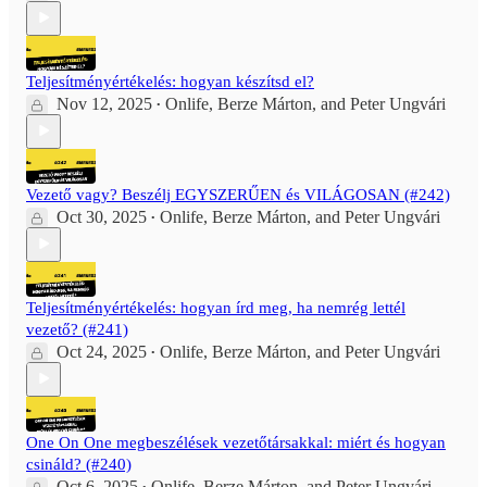
Teljesítményértékelés: hogyan készítsd el?
Nov 12, 2025
Onlife
,
Berze Márton
, and
Peter Ungvári
•
Vezető vagy? Beszélj EGYSZERŰEN és VILÁGOSAN (#242)
Oct 30, 2025
Onlife
,
Berze Márton
, and
Peter Ungvári
•
Teljesítményértékelés: hogyan írd meg, ha nemrég lettél
vezető? (#241)
Oct 24, 2025
Onlife
,
Berze Márton
, and
Peter Ungvári
•
One On One megbeszélések vezetőtársakkal: miért és hogyan
csináld? (#240)
Oct 6, 2025
Onlife
,
Berze Márton
, and
Peter Ungvári