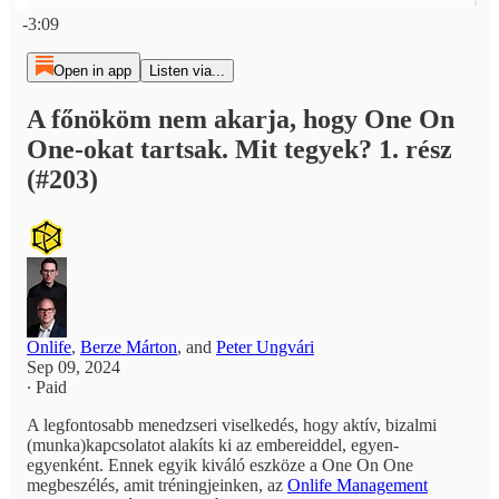
Current time: 0:00 / Total time: -3:09
-3:09
Open in app
Listen via...
A főnököm nem akarja, hogy One On
One-okat tartsak. Mit tegyek? 1. rész
(#203)
Onlife
,
Berze Márton
, and
Peter Ungvári
Sep 09, 2024
∙ Paid
A legfontosabb menedzseri viselkedés, hogy aktív, bizalmi
(munka)kapcsolatot alakíts ki az embereiddel, egyen-
egyenként. Ennek egyik kiváló eszköze a One On One
megbeszélés, amit tréningjeinken, az
Onlife Management