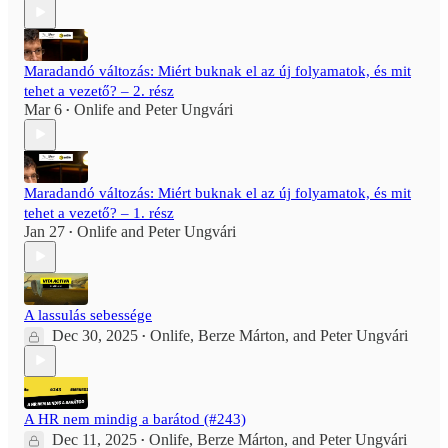
Maradandó változás: Miért buknak el az új folyamatok, és mit
tehet a vezető? – 2. rész
Mar 6
Onlife
and
Peter Ungvári
•
Maradandó változás: Miért buknak el az új folyamatok, és mit
tehet a vezető? – 1. rész
Jan 27
Onlife
and
Peter Ungvári
•
A lassulás sebessége
Dec 30, 2025
Onlife
,
Berze Márton
, and
Peter Ungvári
•
A HR nem mindig a barátod (#243)
Dec 11, 2025
Onlife
,
Berze Márton
, and
Peter Ungvári
•