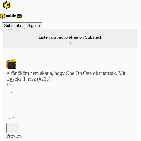
Subscribe
Sign in
Listen distraction-free on Substack
A főnököm nem akarja, hogy One On One-okat tartsak. Mit
tegyek? 1. rész (#203)
1×
Preview