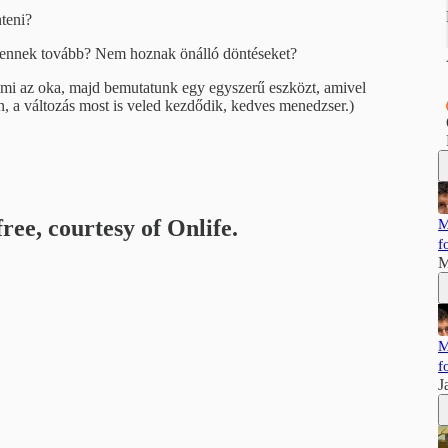
teni?
mennek tovább? Nem hoznak önálló döntéseket?
mi az oka, majd bemutatunk egy egyszerű eszközt, amivel
, a változás most is veled kezdődik, kedves menedzser.)
ree, courtesy of Onlife.
M
f
M
M
f
J