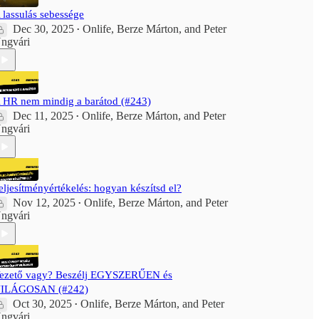
 lassulás sebessége
Dec 30, 2025
Onlife
,
Berze Márton
, and
Peter
•
ngvári
 HR nem mindig a barátod (#243)
Dec 11, 2025
Onlife
,
Berze Márton
, and
Peter
•
ngvári
eljesítményértékelés: hogyan készítsd el?
Nov 12, 2025
Onlife
,
Berze Márton
, and
Peter
•
ngvári
ezető vagy? Beszélj EGYSZERŰEN és
ILÁGOSAN (#242)
Oct 30, 2025
Onlife
,
Berze Márton
, and
Peter
•
ngvári