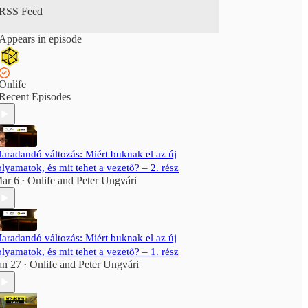
RSS Feed
Appears in episode
Onlife
Recent Episodes
aradandó változás: Miért buknak el az új
olyamatok, és mit tehet a vezető? – 2. rész
ar 6
Onlife
and
Peter Ungvári
•
aradandó változás: Miért buknak el az új
olyamatok, és mit tehet a vezető? – 1. rész
an 27
Onlife
and
Peter Ungvári
•