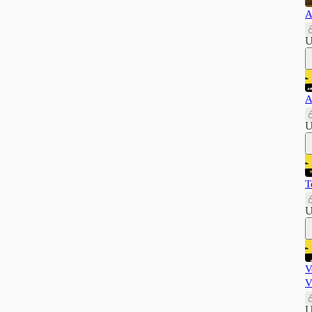
A
U
A
U
T
U
V
V
U