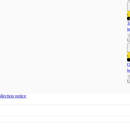
T
l
U
O
h
U
llection notice