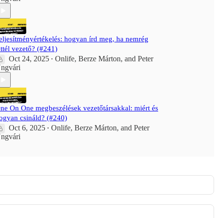
eljesítményértékelés: hogyan írd meg, ha nemrég
ettél vezető? (#241)
Oct 24, 2025
Onlife
,
Berze Márton
, and
Peter
•
ngvári
ne On One megbeszélések vezetőtársakkal: miért és
ogyan csináld? (#240)
Oct 6, 2025
Onlife
,
Berze Márton
, and
Peter
•
ngvári