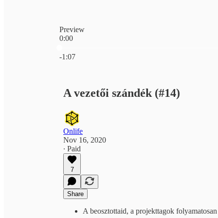
Preview
0:00
Current time: 0:00 / Total time: -1:07
-1:07
A vezetői szándék (#14)
Onlife
Nov 16, 2020
∙ Paid
7
Share
A beosztottaid, a projekttagok folyamatosa