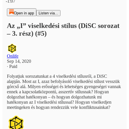
-1:07
Open in app
Listen via...
Az „I” viselkedési stílus (DiSC sorozat
– 3. rész) (#5)
Onlife
Sep 14, 2020
∙ Paid
Folyatjuk sorozatunkat a 4 viselkedési stílusról, a DiSC
alapján. Most az I, azaz befolyásoló viselkedési stílust vesszük
górcső alá. Milyen erősségei és lehetséges gyengeségei vannak
ennek a kapcsolatközpontú, asszertív stílusnak? Hogyan
dolgozhat hatékonyan – és hogyan dolgozhatunk mi
hatékonyan az I viselkedési stílussal? Hogyan viselkedjen
meetingeken és hogyan rendezzük vele konfliktusainkat?