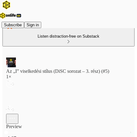
Subscribe
Sign in
Listen distraction-free on Substack
Az „I” viselkedési stílus (DiSC sorozat – 3. rész) (#5)
1×
Preview
Current time: 0:00 / Total time: -1:07