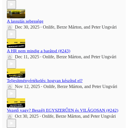
A lassulás sebessége
Dec 30, 2025
Onlife
,
Berze Márton
, and
Peter Ungvári
•
A HR nem mindig a barátod (#243)
Dec 11, 2025
Onlife
,
Berze Márton
, and
Peter Ungvári
•
Teljesítményértékelés: hogyan készítsd el?
Nov 12, 2025
Onlife
,
Berze Márton
, and
Peter Ungvári
•
Vezető vagy? Beszélj EGYSZERŰEN és VILÁGOSAN (#242)
Oct 30, 2025
Onlife
,
Berze Márton
, and
Peter Ungvári
•