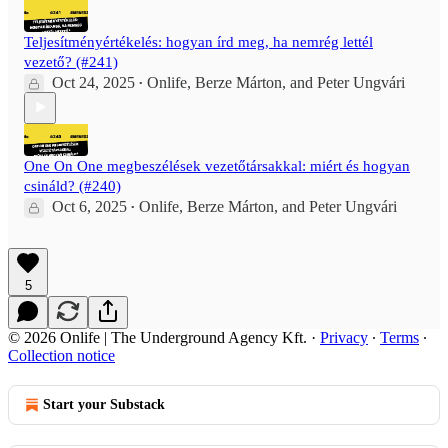
Teljesítményértékelés: hogyan írd meg, ha nemrég lettél
vezető? (#241)
Oct 24, 2025
Onlife
,
Berze Márton
, and
Peter Ungvári
•
One On One megbeszélések vezetőtársakkal: miért és hogyan
csináld? (#240)
Oct 6, 2025
Onlife
,
Berze Márton
, and
Peter Ungvári
•
5
© 2026 Onlife | The Underground Agency Kft.
·
Privacy
∙
Terms
∙
Collection notice
Start your Substack