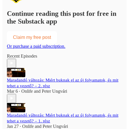
Continue reading this post for free in
the Substack app
Claim my free post
Or purchase a paid subscription.
Recent Episodes
Maradandó változás: Miért buknak el az új folyamatok, és mit
tehet a vezető? – 2. rész
Mar 6
Onlife
and
Peter Ungvári
•
Maradandó változás: Miért buknak el az új folyamatok, és mit
tehet a vezető? – 1. rész
Jan 27
Onlife
and
Peter Ungvári
•