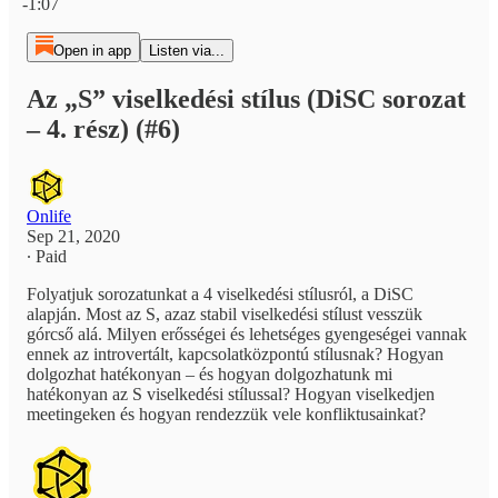
-1:07
Open in app
Listen via...
Az „S” viselkedési stílus (DiSC sorozat
– 4. rész) (#6)
Onlife
Sep 21, 2020
∙ Paid
Folyatjuk sorozatunkat a 4 viselkedési stílusról, a DiSC
alapján. Most az S, azaz stabil viselkedési stílust vesszük
górcső alá. Milyen erősségei és lehetséges gyengeségei vannak
ennek az introvertált, kapcsolatközpontú stílusnak? Hogyan
dolgozhat hatékonyan – és hogyan dolgozhatunk mi
hatékonyan az S viselkedési stílussal? Hogyan viselkedjen
meetingeken és hogyan rendezzük vele konfliktusainkat?