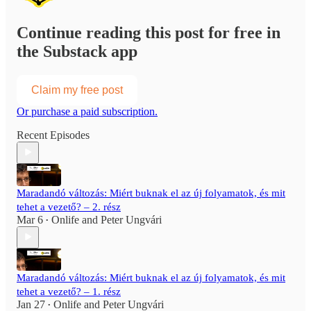
Continue reading this post for free in
the Substack app
Claim my free post
Or purchase a paid subscription.
Recent Episodes
Maradandó változás: Miért buknak el az új folyamatok, és mit
tehet a vezető? – 2. rész
Mar 6
Onlife
and
Peter Ungvári
•
Maradandó változás: Miért buknak el az új folyamatok, és mit
tehet a vezető? – 1. rész
Jan 27
Onlife
and
Peter Ungvári
•