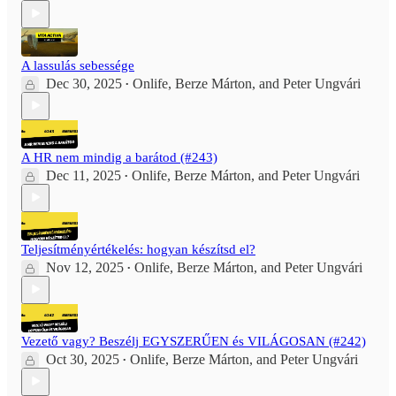
A lassulás sebessége
Dec 30, 2025
Onlife
,
Berze Márton
, and
Peter Ungvári
•
A HR nem mindig a barátod (#243)
Dec 11, 2025
Onlife
,
Berze Márton
, and
Peter Ungvári
•
Teljesítményértékelés: hogyan készítsd el?
Nov 12, 2025
Onlife
,
Berze Márton
, and
Peter Ungvári
•
Vezető vagy? Beszélj EGYSZERŰEN és VILÁGOSAN (#242)
Oct 30, 2025
Onlife
,
Berze Márton
, and
Peter Ungvári
•