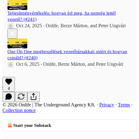
Teljesítményértékelés: hogyan írd meg, ha nemrég lettél
vezető? (#241)
Oct 24, 2025
Onlife
,
Berze Márton
, and
Peter Ungvári
•
One On One megbeszélések vezetőtársakkal: miért és hogyan
csináld? (#240)
Oct 6, 2025
Onlife
,
Berze Márton
, and
Peter Ungvári
•
4
© 2026 Onlife | The Underground Agency Kft.
·
Privacy
∙
Terms
∙
Collection notice
Start your Substack