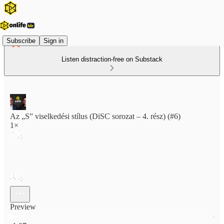
Subscribe
Sign in
Listen distraction-free on Substack
Az „S” viselkedési stílus (DiSC sorozat – 4. rész) (#6)
1×
Preview
Current time: 0:00 / Total time: -1:07