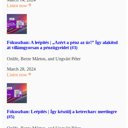
Listen now
Fókuszban: A leépítés | „Azért a pénz az úr!” Így alakítsd
át villámgyorsan a pénzügyeidet (#3)
Onlife
,
Berze Márton
, and
Ungvári Péter
·
March 28, 2024
Listen now
Fókuszban: Leépítés | Így készülj a ketrecharc meetingre
(#5)