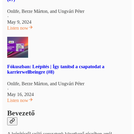
Onlife
,
Berze Márton
, and
Ungvári Péter
·
May 9, 2024
Listen now
Fókuszban: Leépítés | Így tanítsd a csapatodat a
karrierwellbeingre (#8)
Onlife
,
Berze Márton
, and
Ungvári Péter
·
May 16, 2024
Listen now
Bevezető
A leépítésről szóló sorozatunk következő részében arról