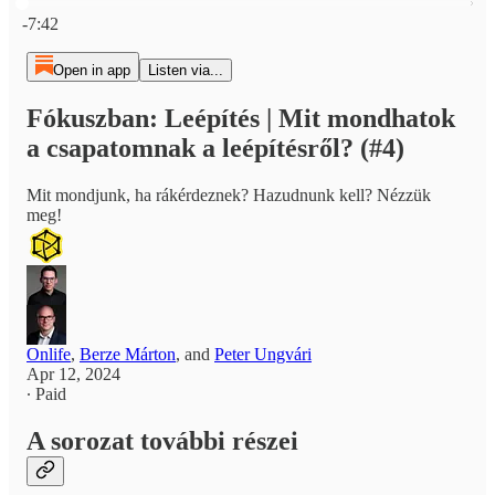
Current time: 0:00 / Total time: -7:42
-7:42
Open in app
Listen via...
Fókuszban: Leépítés | Mit mondhatok
a csapatomnak a leépítésről? (#4)
Mit mondjunk, ha rákérdeznek? Hazudnunk kell? Nézzük
meg!
Onlife
,
Berze Márton
, and
Peter Ungvári
Apr 12, 2024
∙ Paid
A sorozat további részei