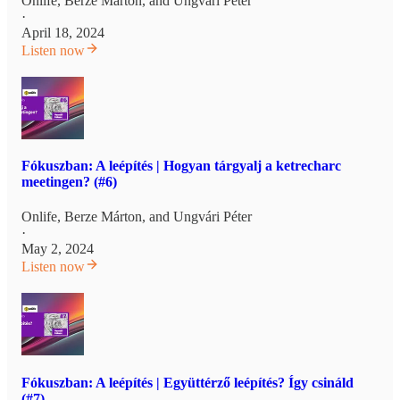
Onlife
,
Berze Márton
, and
Ungvári Péter
·
April 18, 2024
Listen now
Fókuszban: A leépítés | Hogyan tárgyalj a ketrecharc
meetingen? (#6)
Onlife
,
Berze Márton
, and
Ungvári Péter
·
May 2, 2024
Listen now
Fókuszban: A leépítés | Együttérző leépítés? Így csináld
(#7)