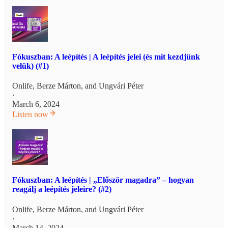
Fókuszban: A leépítés | A leépítés jelei (és mit kezdjünk
velük) (#1)
Onlife
,
Berze Márton
, and
Ungvári Péter
·
March 6, 2024
Listen now
Fókuszban: A leépítés | „Először magadra” – hogyan
reagálj a leépítés jeleire? (#2)
Onlife
,
Berze Márton
, and
Ungvári Péter
·
March 14, 2024