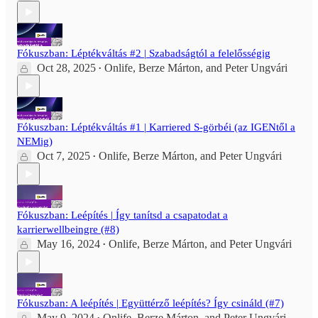
Fókuszban: Léptékváltás #2 | Szabadságtól a felelősségig
Oct 28, 2025
Onlife
,
Berze Márton
, and
Peter Ungvári
•
Fókuszban: Léptékváltás #1 | Karriered S-görbéi (az IGENtől a
NEMig)
Oct 7, 2025
Onlife
,
Berze Márton
, and
Peter Ungvári
•
Fókuszban: Leépítés | Így tanítsd a csapatodat a
karrierwellbeingre (#8)
May 16, 2024
Onlife
,
Berze Márton
, and
Peter Ungvári
•
Fókuszban: A leépítés | Együttérző leépítés? Így csináld (#7)
May 9, 2024
Onlife
,
Berze Márton
, and
Peter Ungvári