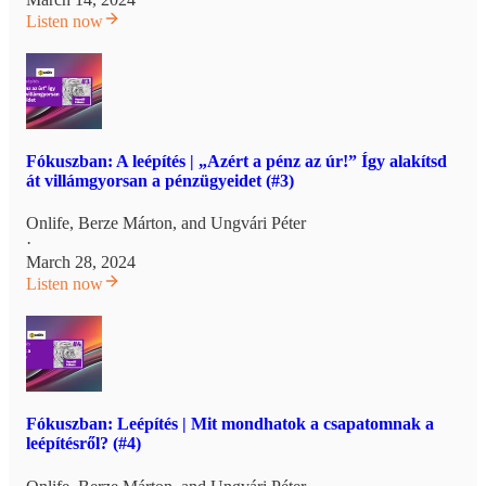
Listen now
Fókuszban: A leépítés | „Azért a pénz az úr!” Így alakítsd
át villámgyorsan a pénzügyeidet (#3)
Onlife
,
Berze Márton
, and
Ungvári Péter
·
March 28, 2024
Listen now
Fókuszban: Leépítés | Mit mondhatok a csapatomnak a
leépítésről? (#4)