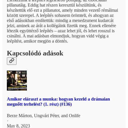
pillanatáig. Eddig hat részen keresztül készültünk, és
készítettük elő ezt a pillanatot, amely minden vezető rémálmai
között szerepel. A leépítés sohasem örömteli, és ahogyan az
első adásokban említettük: mindig a menedzsment kudarcát
jelzi, aminek az árát a kollégáink fizetik meg. Ennek ellenére
létezik együttérző leépítés – azaz lehet jól, és lehet rosszul is
csinálni. A mai adásban elmondjuk, hogyan vidd végig a
leépítést, amikor megjön a döntés.
Kapcsolódó adások
Amikor eláraszt a munka: hogyan kezeld a drámaian
megnőtt terhelést? (1. rész) (#136)
Berze Márton
,
Ungvári Péter
, and
Onlife
·
May 8, 2023