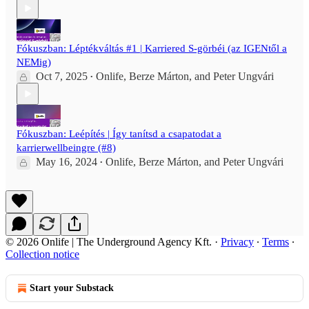
Fókuszban: Léptékváltás #1 | Karriered S-görbéi (az IGENtől a
NEMig)
Oct 7, 2025
Onlife
,
Berze Márton
, and
Peter Ungvári
•
Fókuszban: Leépítés | Így tanítsd a csapatodat a
karrierwellbeingre (#8)
May 16, 2024
Onlife
,
Berze Márton
, and
Peter Ungvári
•
© 2026 Onlife | The Underground Agency Kft.
·
Privacy
∙
Terms
∙
Collection notice
Start your Substack