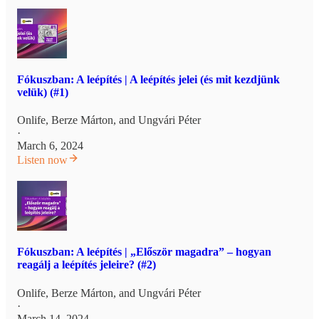
Fókuszban: A leépítés | A leépítés jelei (és mit kezdjünk
velük) (#1)
Onlife
,
Berze Márton
, and
Ungvári Péter
·
March 6, 2024
Listen now
Fókuszban: A leépítés | „Először magadra” – hogyan
reagálj a leépítés jeleire? (#2)
Onlife
,
Berze Márton
, and
Ungvári Péter
·
March 14, 2024