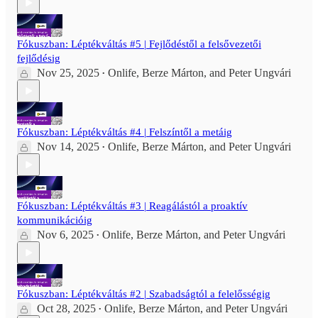
Fókuszban: Léptékváltás #5 | Fejlődéstől a felsővezetői
fejlődésig
Nov 25, 2025
Onlife
,
Berze Márton
, and
Peter Ungvári
•
Fókuszban: Léptékváltás #4 | Felszíntől a metáig
Nov 14, 2025
Onlife
,
Berze Márton
, and
Peter Ungvári
•
Fókuszban: Léptékváltás #3 | Reagálástól a proaktív
kommunikációig
Nov 6, 2025
Onlife
,
Berze Márton
, and
Peter Ungvári
•
Fókuszban: Léptékváltás #2 | Szabadságtól a felelősségig
Oct 28, 2025
Onlife
,
Berze Márton
, and
Peter Ungvári
•