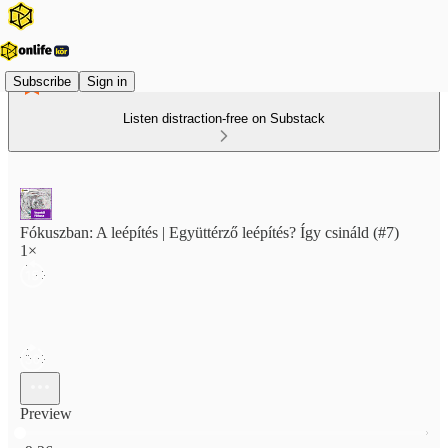
Subscribe
Sign in
Listen distraction-free on Substack
Fókuszban: A leépítés | Együttérző leépítés? Így csináld (#7)
1×
Preview
Current time: 0:00 / Total time: -9:26