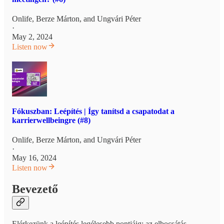
Onlife
,
Berze Márton
, and
Ungvári Péter
·
May 2, 2024
Listen now
Fókuszban: Leépítés | Így tanítsd a csapatodat a
karrierwellbeingre (#8)
Onlife
,
Berze Márton
, and
Ungvári Péter
·
May 16, 2024
Listen now
Bevezető
Elérkezünk a leépítés legélesebb pontjáig: az elbocsátás