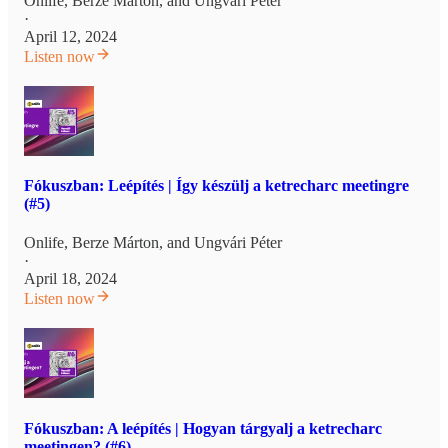
Onlife
,
Berze Márton
, and
Ungvári Péter
·
April 12, 2024
Listen now
Fókuszban: Leépítés | Így készülj a ketrecharc meetingre
(#5)
Onlife
,
Berze Márton
, and
Ungvári Péter
·
April 18, 2024
Listen now
Fókuszban: A leépítés | Hogyan tárgyalj a ketrecharc
meetingen? (#6)