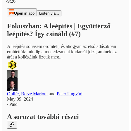
-9:26
Open in app
Listen via...
Fókuszban: A leépítés | Együttérző
leépítés? Így csináld (#7)
A leépítés sohasem örömteli, és ahogyan az első adásokban
említettük: mindig a menedzsment kudarcát jelzi, aminek az
árát a kollégáink fizetik meg...
Onlife
,
Berze Márton
, and
Peter Ungvári
May 09, 2024
∙ Paid
A sorozat további részei