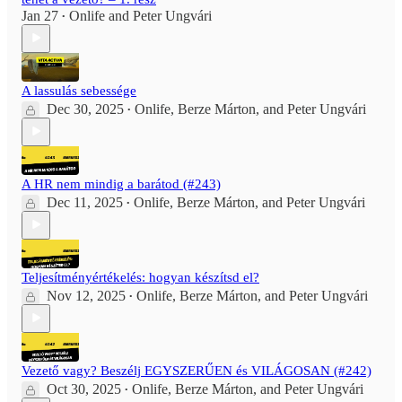
Jan 27
Onlife
and
Peter Ungvári
•
A lassulás sebessége
Dec 30, 2025
Onlife
,
Berze Márton
, and
Peter Ungvári
•
A HR nem mindig a barátod (#243)
Dec 11, 2025
Onlife
,
Berze Márton
, and
Peter Ungvári
•
Teljesítményértékelés: hogyan készítsd el?
Nov 12, 2025
Onlife
,
Berze Márton
, and
Peter Ungvári
•
Vezető vagy? Beszélj EGYSZERŰEN és VILÁGOSAN (#242)
Oct 30, 2025
Onlife
,
Berze Márton
, and
Peter Ungvári
•