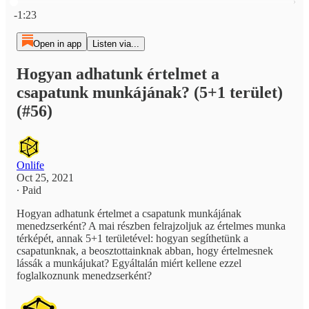
Current time: 0:00 / Total time: -1:23
-1:23
Open in app
Listen via...
Hogyan adhatunk értelmet a
csapatunk munkájának? (5+1 terület)
(#56)
Onlife
Oct 25, 2021
∙ Paid
Hogyan adhatunk értelmet a csapatunk munkájának
menedzserként? A mai részben felrajzoljuk az értelmes munka
térképét, annak 5+1 területével: hogyan segíthetünk a
csapatunknak, a beosztottainknak abban, hogy értelmesnek
lássák a munkájukat? Egyáltalán miért kellene ezzel
foglalkoznunk menedzserként?