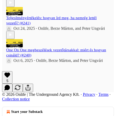
Teljesítményértékelés: hogyan írd meg, ha nemrég lettél
vezető? (#241)
Oct 24, 2025
Onlife
,
Berze Márton
, and
Peter Ungvári
•
One On One megbeszélések vezetőtársakkal: miért és hogyan
csináld? (#240)
Oct 6, 2025
Onlife
,
Berze Márton
, and
Peter Ungvári
•
5
© 2026 Onlife | The Underground Agency Kft.
·
Privacy
∙
Terms
∙
Collection notice
Start your Substack