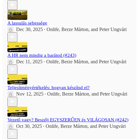
A lassulás sebessége
Dec 30, 2025
Onlife
,
Berze Márton
, and
Peter Ungvári
•
A HR nem mindig a barátod (#243)
Dec 11, 2025
Onlife
,
Berze Márton
, and
Peter Ungvári
•
Teljesítményértékelés: hogyan készítsd el?
Nov 12, 2025
Onlife
,
Berze Márton
, and
Peter Ungvári
•
Vezető vagy? Beszélj EGYSZERŰEN és VILÁGOSAN (#242)
Oct 30, 2025
Onlife
,
Berze Márton
, and
Peter Ungvári
•