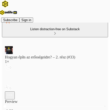
Subscribe
Sign in
Listen distraction-free on Substack
Hogyan építs az erősségeidre? – 2. rész (#33)
1×
Preview
Current time: 0:00 / Total time: -1:06