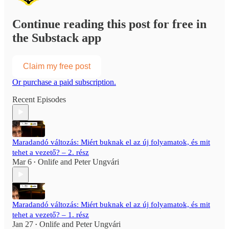
Continue reading this post for free in
the Substack app
Claim my free post
Or purchase a paid subscription.
Recent Episodes
Maradandó változás: Miért buknak el az új folyamatok, és mit
tehet a vezető? – 2. rész
Mar 6
Onlife
and
Peter Ungvári
•
Maradandó változás: Miért buknak el az új folyamatok, és mit
tehet a vezető? – 1. rész
Jan 27
Onlife
and
Peter Ungvári
•