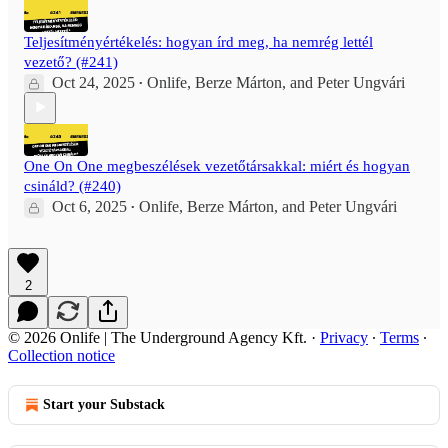
Teljesítményértékelés: hogyan írd meg, ha nemrég lettél
vezető? (#241)
Oct 24, 2025
Onlife
,
Berze Márton
, and
Peter Ungvári
•
One On One megbeszélések vezetőtársakkal: miért és hogyan
csináld? (#240)
Oct 6, 2025
Onlife
,
Berze Márton
, and
Peter Ungvári
•
2
© 2026 Onlife | The Underground Agency Kft.
·
Privacy
∙
Terms
∙
Collection notice
Start your Substack