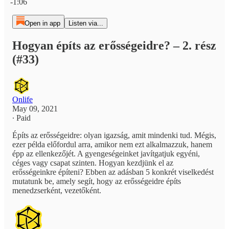
-1:06
Open in app
Listen via...
Hogyan építs az erősségeidre? – 2. rész
(#33)
Onlife
May 09, 2021
∙ Paid
Építs az erősségeidre: olyan igazság, amit mindenki tud. Mégis,
ezer példa előfordul arra, amikor nem ezt alkalmazzuk, hanem
épp az ellenkezőjét. A gyengeségeinket javítgatjuk egyéni,
céges vagy csapat szinten. Hogyan kezdjünk el az
erősségeinkre építeni? Ebben az adásban 5 konkrét viselkedést
mutatunk be, amely segít, hogy az erősségeidre építs
menedzserként, vezetőként.