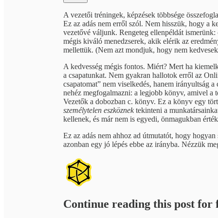
A vezetői tréningek, képzések többsége összefoglal
Ez az adás nem erről szól. Nem hisszük, hogy a 
vezetővé váljunk. Rengeteg ellenpéldát ismerünk: 
mégis kiváló menedzserek, akik elérik az eredmény
mellettük. (Nem azt mondjuk, hogy nem kedvesek! 
A kedvesség mégis fontos. Miért? Mert ha kiemelk
a csapatunkat. Nem gyakran hallotok erről az Onl
csapatomat” nem viselkedés, hanem irányultság a c
nehéz megfogalmazni: a legjobb könyv, amivel a té
Vezetők a dobozban c. könyv. Ez a könyv egy törté
személytelen eszköznek
tekinteni a munkatársainka
kellenek, és már nem is egyedi, önmagukban érté
Ez az adás nem ahhoz ad útmutatót, hogy hogyan
azonban egy jó lépés ebbe az irányba. Nézzük meg
Continue reading this post for f