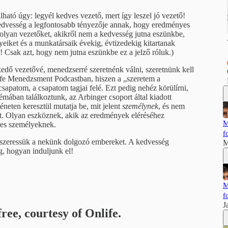
ható úgy: legyél kedves vezető, mert így leszel jó vezető!
kedvesség a legfontosabb tényezője annak, hogy eredményes
olyan vezetőket, akikről nem a kedvesség jutna eszünkbe,
eiket és a munkatársaik évekig, évtizedekig kitartanak
Csak azt, hogy nem jutna eszünkbe ez a jelző róluk.)
edő vezetővé, menedzserré szeretnénk válni, szeretnünk kell
ife Menedzsment Podcastban, hiszen a „szeretem a
sapatom, a csapatom tagjai felé. Ezt pedig nehéz körülírni,
mában találkoztunk, az Arbinger csoport által kiadott
neten keresztül mutatja be, mit jelent
személynek
, és nem
t. Olyan eszköznek, akik az eredmények eléréséhez
M
kes személyeknek.
f
 szeressük a nekünk dolgozó embereket. A kedvesség
M
, hogyan induljunk el!
M
f
J
ree, courtesy of Onlife.