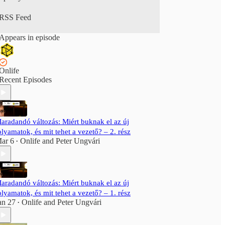
RSS Feed
Appears in episode
Onlife
Recent Episodes
aradandó változás: Miért buknak el az új
olyamatok, és mit tehet a vezető? – 2. rész
ar 6
Onlife
and
Peter Ungvári
•
aradandó változás: Miért buknak el az új
olyamatok, és mit tehet a vezető? – 1. rész
an 27
Onlife
and
Peter Ungvári
•