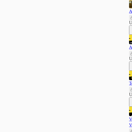
A
U
A
U
T
U
V
V