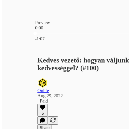
Preview
0:00
Current time: 0:00 / Total time: -1:07
-1:07
Kedves vezető: hogyan váljunk
kedvességgel? (#100)
Onlife
Aug 29, 2022
∙ Paid
5
Share