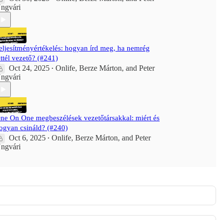
ngvári
eljesítményértékelés: hogyan írd meg, ha nemrég
ettél vezető? (#241)
Oct 24, 2025
Onlife
,
Berze Márton
, and
Peter
•
ngvári
ne On One megbeszélések vezetőtársakkal: miért és
ogyan csináld? (#240)
Oct 6, 2025
Onlife
,
Berze Márton
, and
Peter
•
ngvári