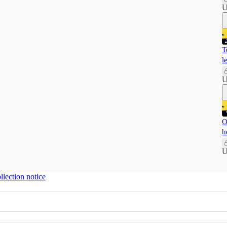
U
T
l
U
O
h
U
llection notice