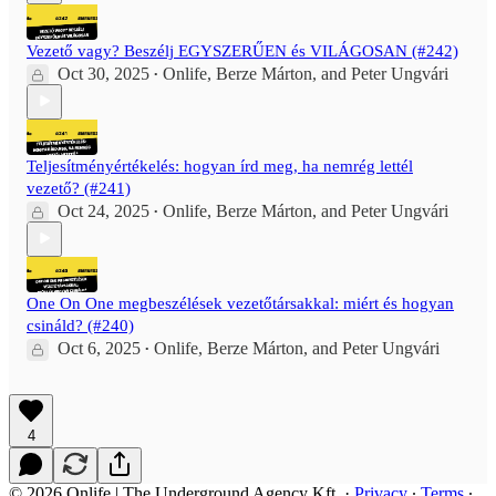
Vezető vagy? Beszélj EGYSZERŰEN és VILÁGOSAN (#242)
Oct 30, 2025
Onlife
,
Berze Márton
, and
Peter Ungvári
•
Teljesítményértékelés: hogyan írd meg, ha nemrég lettél
vezető? (#241)
Oct 24, 2025
Onlife
,
Berze Márton
, and
Peter Ungvári
•
One On One megbeszélések vezetőtársakkal: miért és hogyan
csináld? (#240)
Oct 6, 2025
Onlife
,
Berze Márton
, and
Peter Ungvári
•
4
© 2026 Onlife | The Underground Agency Kft.
·
Privacy
∙
Terms
∙