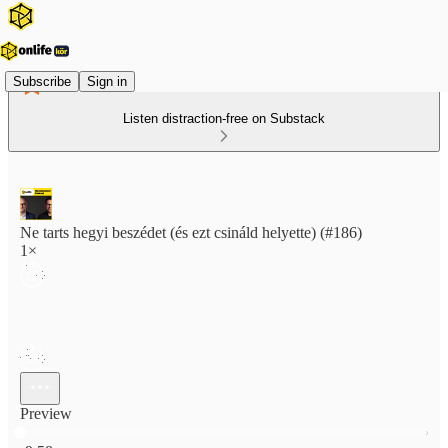
Subscribe
Sign in
Listen distraction-free on Substack
Ne tarts hegyi beszédet (és ezt csináld helyette) (#186)
1×
Preview
Current time: 0:00 / Total time: -9:58