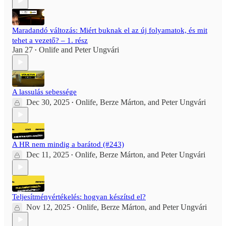
Maradandó változás: Miért buknak el az új folyamatok, és mit
tehet a vezető? – 1. rész
Jan 27
Onlife
and
Peter Ungvári
•
A lassulás sebessége
Dec 30, 2025
Onlife
,
Berze Márton
, and
Peter Ungvári
•
A HR nem mindig a barátod (#243)
Dec 11, 2025
Onlife
,
Berze Márton
, and
Peter Ungvári
•
Teljesítményértékelés: hogyan készítsd el?
Nov 12, 2025
Onlife
,
Berze Márton
, and
Peter Ungvári
•