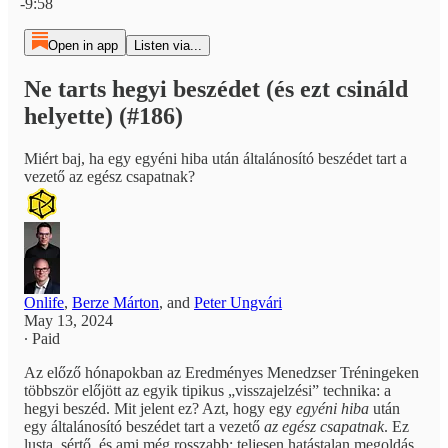
-9:58
Open in app
Listen via...
Ne tarts hegyi beszédet (és ezt csináld
helyette) (#186)
Miért baj, ha egy egyéni hiba után általánosító beszédet tart a
vezető az egész csapatnak?
Onlife
,
Berze Márton
, and
Peter Ungvári
May 13, 2024
∙ Paid
Az előző hónapokban az Eredményes Menedzser Tréningeken
többször előjött az egyik tipikus „visszajelzési” technika: a
hegyi beszéd. Mit jelent ez? Azt, hogy egy
egyéni hiba
után
egy általánosító beszédet tart a vezető
az
egész csapatnak
. Ez
lusta, sértő, és ami még rosszabb: teljesen hatástalan megoldás.