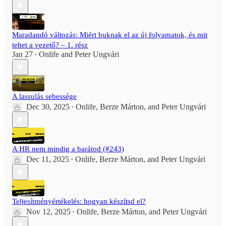
Maradandó változás: Miért buknak el az új folyamatok, és mit
tehet a vezető? – 1. rész
Jan 27
Onlife
and
Peter Ungvári
•
A lassulás sebessége
Dec 30, 2025
Onlife
,
Berze Márton
, and
Peter Ungvári
•
A HR nem mindig a barátod (#243)
Dec 11, 2025
Onlife
,
Berze Márton
, and
Peter Ungvári
•
Teljesítményértékelés: hogyan készítsd el?
Nov 12, 2025
Onlife
,
Berze Márton
, and
Peter Ungvári
•