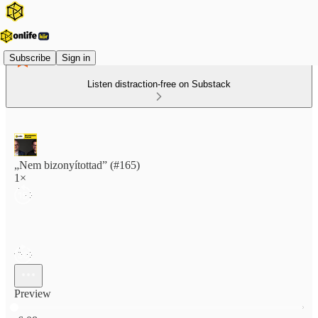
Subscribe
Sign in
Listen distraction-free on Substack
„Nem bizonyítottad” (#165)
1×
Preview
Current time: 0:00 / Total time: -6:08