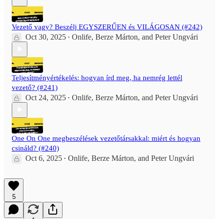
Vezető vagy? Beszélj EGYSZERŰEN és VILÁGOSAN (#242)
Oct 30, 2025
Onlife
,
Berze Márton
, and
Peter Ungvári
•
Teljesítményértékelés: hogyan írd meg, ha nemrég lettél
vezető? (#241)
Oct 24, 2025
Onlife
,
Berze Márton
, and
Peter Ungvári
•
One On One megbeszélések vezetőtársakkal: miért és hogyan
csináld? (#240)
Oct 6, 2025
Onlife
,
Berze Márton
, and
Peter Ungvári
•
5