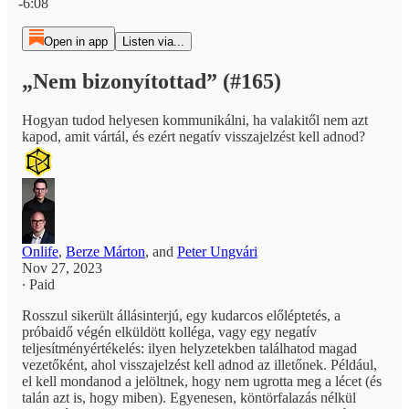
-6:08
Open in app
Listen via...
„Nem bizonyítottad” (#165)
Hogyan tudod helyesen kommunikálni, ha valakitől nem azt
kapod, amit vártál, és ezért negatív visszajelzést kell adnod?
Onlife
,
Berze Márton
, and
Peter Ungvári
Nov 27, 2023
∙ Paid
Rosszul sikerült állásinterjú, egy kudarcos előléptetés, a
próbaidő végén elküldött kolléga, vagy egy negatív
teljesítményértékelés: ilyen helyzetekben találhatod magad
vezetőként, ahol visszajelzést kell adnod az illetőnek. Például,
el kell mondanod a jelöltnek, hogy nem ugrotta meg a lécet (és
talán azt is, hogy miben). Egyenesen, köntörfalazás nélkül