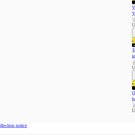
V
V
U
T
l
U
O
h
U
llection notice