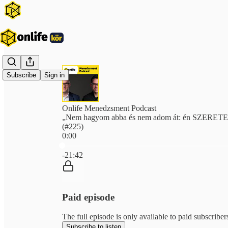
Subscribe
Sign in
Onlife Menedzsment Podcast
„Nem hagyom abba és nem adom át: én SZERETEM 
(#225)
0:00
Current time: 0:00 / Total time: -21:42
-21:42
Paid episode
The full episode is only available to paid subscriber
Subscribe to listen