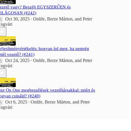
ezető vagy? Beszélj EGYSZERŰEN és
ILÁGOSAN (#242)
Oct 30, 2025
Onlife
,
Berze Márton
, and
Peter
•
ngvári
eljesítményértékelés: hogyan írd meg, ha nemrég
ettél vezető? (#241)
Oct 24, 2025
Onlife
,
Berze Márton
, and
Peter
•
ngvári
ne On One megbeszélések vezetőtársakkal: miért és
ogyan csináld? (#240)
Oct 6, 2025
Onlife
,
Berze Márton
, and
Peter
•
ngvári