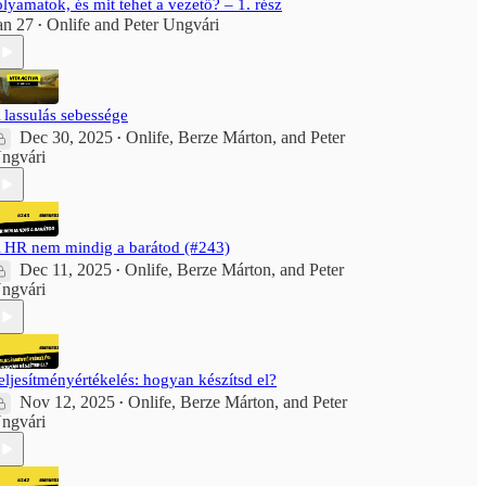
olyamatok, és mit tehet a vezető? – 1. rész
an 27
Onlife
and
Peter Ungvári
•
 lassulás sebessége
Dec 30, 2025
Onlife
,
Berze Márton
, and
Peter
•
ngvári
 HR nem mindig a barátod (#243)
Dec 11, 2025
Onlife
,
Berze Márton
, and
Peter
•
ngvári
eljesítményértékelés: hogyan készítsd el?
Nov 12, 2025
Onlife
,
Berze Márton
, and
Peter
•
ngvári