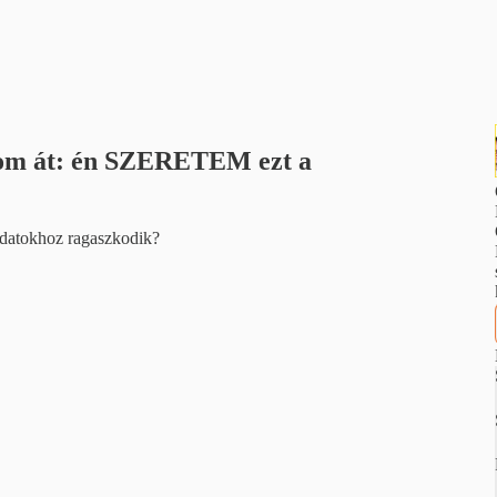
om át: én SZERETEM ezt a
ladatokhoz ragaszkodik?