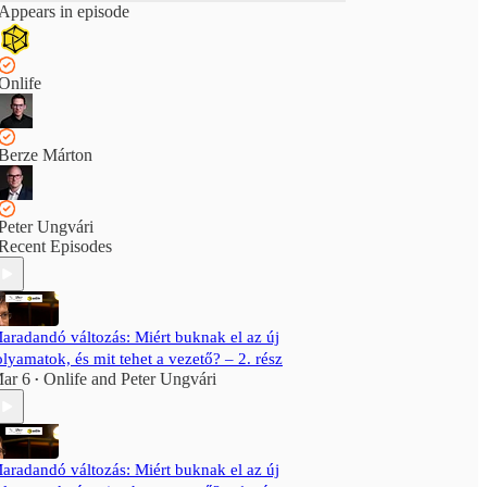
Appears in episode
Onlife
Berze Márton
Peter Ungvári
Recent Episodes
aradandó változás: Miért buknak el az új
olyamatok, és mit tehet a vezető? – 2. rész
ar 6
Onlife
and
Peter Ungvári
•
aradandó változás: Miért buknak el az új