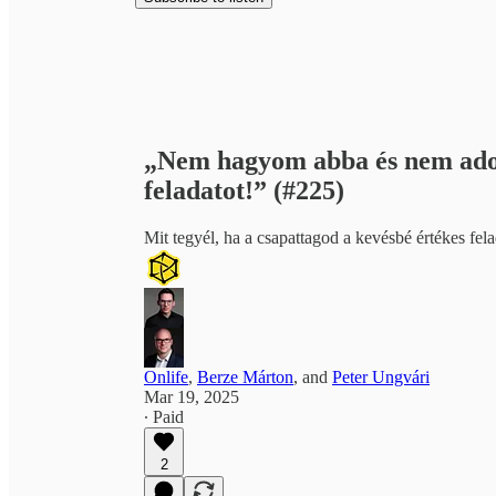
„Nem hagyom abba és nem ad
feladatot!” (#225)
Mit tegyél, ha a csapattagod a kevésbé értékes fe
Onlife
,
Berze Márton
, and
Peter Ungvári
Mar 19, 2025
∙ Paid
2