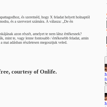
pattagodhoz, és szeretnéd, hogy X feladat helyett holnaptól
modra, és a szervezet számára. A válasza: „De én
nkájának azon részét, amelyet te nem látsz értékesnek?
ák, mint te, vagy lenne fontosabb / értékesebb feladat, amin
 a mai adásban részletesen megosztjuk veled.
ree, courtesy of Onlife.
M
f
M
M