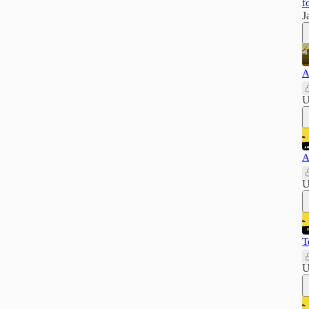
f
J
A
U
A
U
T
U