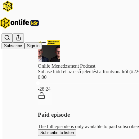
Subscribe
Sign in
Onlife Menedzsment Podcast
Sohase hidd el az első jelentést a frontvonalról (#22
0:00
Current time: 0:00 / Total time: -28:24
-28:24
Paid episode
The full episode is only available to paid subscriber
Subscribe to listen