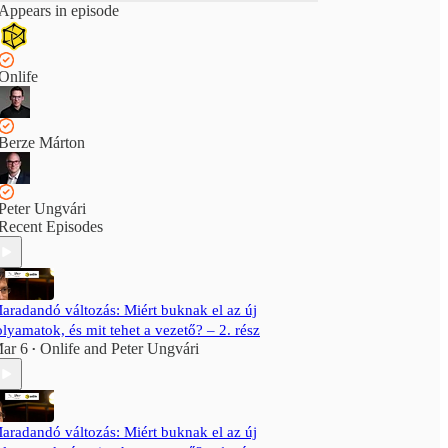
Appears in episode
Onlife
Berze Márton
Peter Ungvári
Recent Episodes
aradandó változás: Miért buknak el az új
olyamatok, és mit tehet a vezető? – 2. rész
ar 6
Onlife
and
Peter Ungvári
•
aradandó változás: Miért buknak el az új