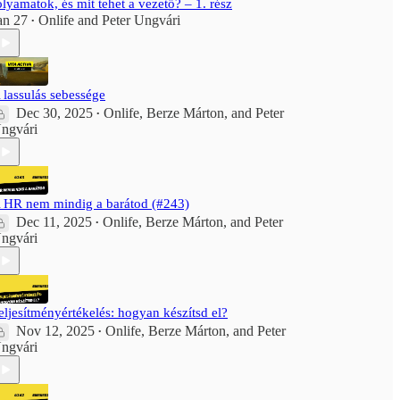
olyamatok, és mit tehet a vezető? – 1. rész
an 27
Onlife
and
Peter Ungvári
•
 lassulás sebessége
Dec 30, 2025
Onlife
,
Berze Márton
, and
Peter
•
ngvári
 HR nem mindig a barátod (#243)
Dec 11, 2025
Onlife
,
Berze Márton
, and
Peter
•
ngvári
eljesítményértékelés: hogyan készítsd el?
Nov 12, 2025
Onlife
,
Berze Márton
, and
Peter
•
ngvári