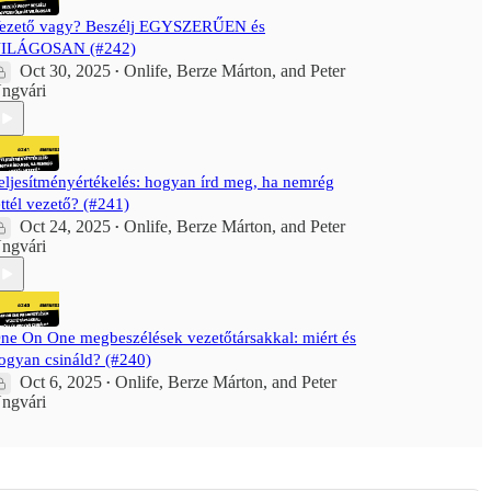
ezető vagy? Beszélj EGYSZERŰEN és
ILÁGOSAN (#242)
Oct 30, 2025
Onlife
,
Berze Márton
, and
Peter
•
ngvári
eljesítményértékelés: hogyan írd meg, ha nemrég
ettél vezető? (#241)
Oct 24, 2025
Onlife
,
Berze Márton
, and
Peter
•
ngvári
ne On One megbeszélések vezetőtársakkal: miért és
ogyan csináld? (#240)
Oct 6, 2025
Onlife
,
Berze Márton
, and
Peter
•
ngvári