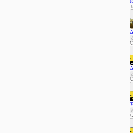
f
J
A
U
A
U
T
U