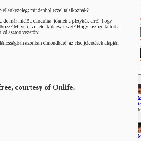
pp ellenkezőleg: mindenhol ezzel találkoznak?
, de már mielőtt elindulna, jönnek a pletykák arról, hogy
atkozz? Milyen üzenetet küldesz ezzel? Hogy kézben tartod a
 választott vezetőt?
alánosságban azonban elmondható: az első jelentések alapján
ree, courtesy of Onlife.
M
f
M
M