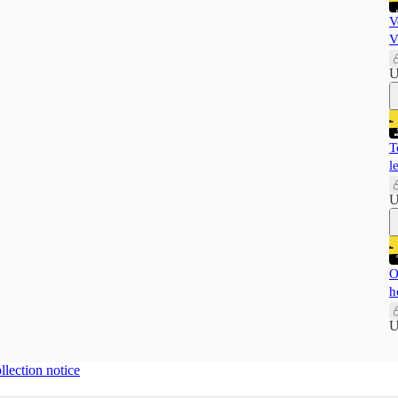
V
V
U
T
l
U
O
h
U
llection notice