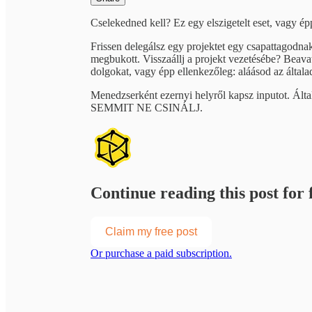
Cselekedned kell? Ez egy elszigetelt eset, vagy é
Frissen delegálsz egy projektet egy csapattagodnak
megbukott. Visszaállj a projekt vezetésébe? Beav
dolgokat, vagy épp ellenkezőleg: aláásod az általad
Menedzserként ezernyi helyről kapsz inputot. Ált
SEMMIT NE CSINÁLJ.
Continue reading this post for f
Claim my free post
Or purchase a paid subscription.