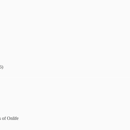
6)
s of Onlife