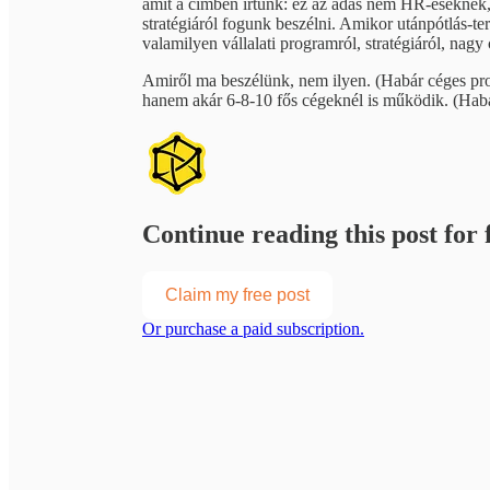
amit a címben írtunk: ez az adás nem HR-eseknek, 
stratégiáról fogunk beszélni. Amikor utánpótlás-te
valamilyen vállalati programról, stratégiáról, na
Amiről ma beszélünk, nem ilyen. (Habár céges pro
hanem akár 6-8-10 fős cégeknél is működik. (Ha
Continue reading this post for f
Claim my free post
Or purchase a paid subscription.