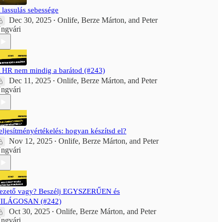
 lassulás sebessége
Dec 30, 2025
Onlife
,
Berze Márton
, and
Peter
•
ngvári
 HR nem mindig a barátod (#243)
Dec 11, 2025
Onlife
,
Berze Márton
, and
Peter
•
ngvári
eljesítményértékelés: hogyan készítsd el?
Nov 12, 2025
Onlife
,
Berze Márton
, and
Peter
•
ngvári
ezető vagy? Beszélj EGYSZERŰEN és
ILÁGOSAN (#242)
Oct 30, 2025
Onlife
,
Berze Márton
, and
Peter
•
ngvári