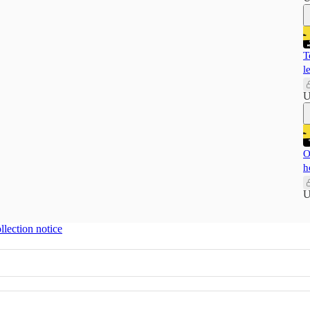
T
l
U
O
h
U
llection notice