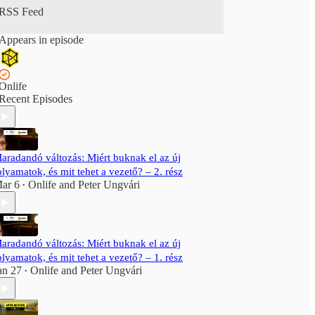
RSS Feed
Appears in episode
Onlife
Recent Episodes
aradandó változás: Miért buknak el az új
olyamatok, és mit tehet a vezető? – 2. rész
ar 6
Onlife
and
Peter Ungvári
•
aradandó változás: Miért buknak el az új
olyamatok, és mit tehet a vezető? – 1. rész
an 27
Onlife
and
Peter Ungvári
•