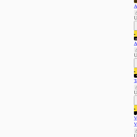
A
U
A
U
T
U
V
V
U