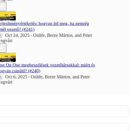
eljesítményértékelés: hogyan írd meg, ha nemrég
ettél vezető? (#241)
Oct 24, 2025
Onlife
,
Berze Márton
, and
Peter
•
ngvári
ne On One megbeszélések vezetőtársakkal: miért és
ogyan csináld? (#240)
Oct 6, 2025
Onlife
,
Berze Márton
, and
Peter
•
ngvári