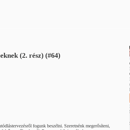
knek (2. rész) (#64)
utódlástervezésről fogunk beszélni. Szeretnénk megerősíteni,