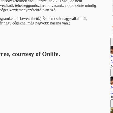
felsővezetőknek szól. Persze, nekik is szól, de nem
rvezésről, tehetséggondozásról olvasunk, akkor szinte mindig
gy céges kezdeményezésekről van szó.
gramként is bevezethető.) És nemcsak nagyvállalatnál,
bár nagy cégeknél még nagyobb haszna van.)
ree, courtesy of Onlife.
M
f
M
M
f
J