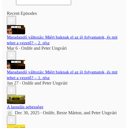
Recent Episodes
Maradandó változás: Miért buknak el az új folyamatok, és mit
tehet a vezető? – 2. rész
Mar 6
Onlife
and
Peter Ungvári
•
Maradandó változás: Miért buknak el az új folyamatok, és mit
tehet a vezető? – 1. rész
Jan 27
Onlife
and
Peter Ungvári
•
A lassulás sebessége
Dec 30, 2025
Onlife
,
Berze Márton
, and
Peter Ungvári
•