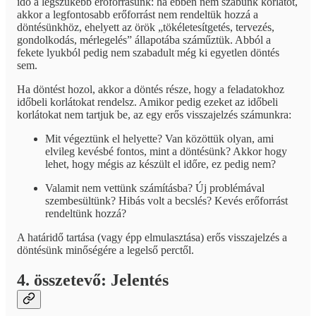
idő a legszűkebb erőforrásunk: ha ebben nem szabunk korlátot,
akkor a legfontosabb erőforrást nem rendeltük hozzá a
döntésünkhöz, ehelyett az örök „tökéletesítgetés, tervezés,
gondolkodás, mérlegelés” állapotába száműztük. Abból a
fekete lyukból pedig nem szabadult még ki egyetlen döntés
sem.
Ha döntést hozol, akkor a döntés része, hogy a feladatokhoz
időbeli korlátokat rendelsz. Amikor pedig ezeket az időbeli
korlátokat nem tartjuk be, az egy erős visszajelzés számunkra:
Mit végeztünk el helyette? Van közöttük olyan, ami
elvileg kevésbé fontos, mint a döntésünk? Akkor hogy
lehet, hogy mégis az készült el időre, ez pedig nem?
Valamit nem vettünk számításba? Új problémával
szembesültünk? Hibás volt a becslés? Kevés erőforrást
rendeltünk hozzá?
A határidő tartása (vagy épp elmulasztása) erős visszajelzés a
döntésünk minőségére a legelső perctől.
4. összetevő: Jelentés