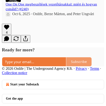
One On One megbeszélések vezetőtársakkal: miért és hogyan
csináld? (#240)
Oct 6, 2025
Onlife
,
Berze Márton
, and
Peter Ungvári
•
4
Ready for more?
Subscribe
© 2026 Onlife | The Underground Agency Kft.
·
Privacy
∙
Terms
∙
Collection notice
Start your Substack
Get the app