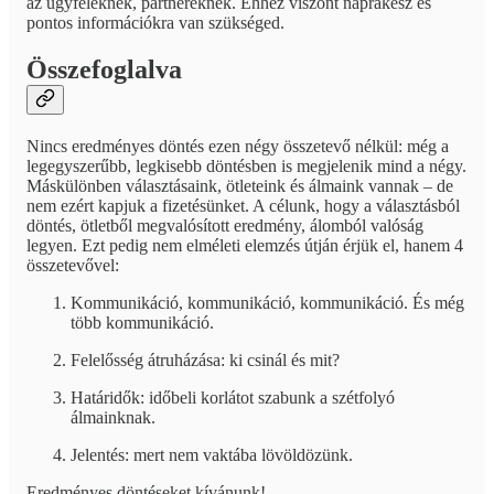
az ügyfeleknek, partnereknek. Ehhez viszont naprakész és
pontos információkra van szükséged.
Összefoglalva
Nincs eredményes döntés ezen négy összetevő nélkül: még a
legegyszerűbb, legkisebb döntésben is megjelenik mind a négy.
Máskülönben választásaink, ötleteink és álmaink vannak – de
nem ezért kapjuk a fizetésünket. A célunk, hogy a választásból
döntés, ötletből megvalósított eredmény, álomból valóság
legyen. Ezt pedig nem elméleti elemzés útján érjük el, hanem 4
összetevővel:
Kommunikáció, kommunikáció, kommunikáció. És még
több kommunikáció.
Felelősség átruházása: ki csinál és mit?
Határidők: időbeli korlátot szabunk a szétfolyó
álmainknak.
Jelentés: mert nem vaktába lövöldözünk.
Eredményes döntéseket kívánunk!