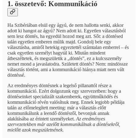
1. összetevő: Kommunikáció
Ha Szibériában elsül egy ágyú, de nem hallotta senki, akkor
adott ki hangot az ágyú? Nem adott ki. Egyetlen választásból
sem lesz döntés, ha egyedül hozod meg azt. Sőt: a döntésed
talán egyetlen emberen múlik majd. Gondolj bele egy
választásba, amiről hetekig egyeztettél számtalan emberrel – és
csak egyetlen személyt hagytál ki. Miután mindent
átbeszéltetek, és megszületik a „döntés”, ez a kulcsszemély
nemet mond a javaslatodra. Született döntés? Nem: mindössze
választás történt, ami a kommunikáció hiánya miatt nem vált
döntéssé.
Az eredményes döntésnek a legelső pillanattól része a
kommunikáció. Ezért dolgozunk egy szervezetben: hogy a
döntéseinket specializált szakemberek, együttműködés és
kommunikáció révén valósítsuk meg. Ennek legjobb példája
talán az előmelegített meeting: már a választás
előtt
kommunikálunk a leendő döntésről, bevonjuk annak
alakításába az érintett személyeket.
Az eredményes
szervezetekben már azelőtt kommunikálnak a döntésekről,
mielőtt azok megszületnének.