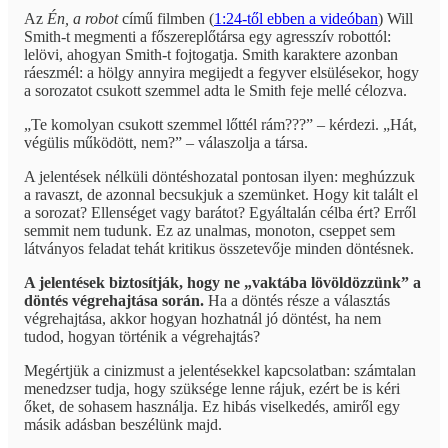
Az
Én, a robot
című filmben (
1:24-től ebben a videóban
) Will
Smith-t megmenti a főszereplőtársa egy agresszív robottól:
lelövi, ahogyan Smith-t fojtogatja. Smith karaktere azonban
ráeszmél: a hölgy annyira megijedt a fegyver elsülésekor, hogy
a sorozatot csukott szemmel adta le Smith feje mellé célozva.
„Te komolyan csukott szemmel lőttél rám???” – kérdezi. „Hát,
végülis működött, nem?” – válaszolja a társa.
A jelentések nélküli döntéshozatal pontosan ilyen: meghúzzuk
a ravaszt, de azonnal becsukjuk a szemünket. Hogy kit talált el
a sorozat? Ellenséget vagy barátot? Egyáltalán célba ért? Erről
semmit nem tudunk. Ez az unalmas, monoton, cseppet sem
látványos feladat tehát kritikus összetevője minden döntésnek.
A jelentések biztosítják, hogy ne „vaktába lövöldözzünk” a
döntés végrehajtása során.
Ha a döntés része a választás
végrehajtása, akkor hogyan hozhatnál jó döntést, ha nem
tudod, hogyan történik a végrehajtás?
Megértjük a cinizmust a jelentésekkel kapcsolatban: számtalan
menedzser tudja, hogy szüksége lenne rájuk, ezért be is kéri
őket, de sohasem használja. Ez hibás viselkedés, amiről egy
másik adásban beszélünk majd.