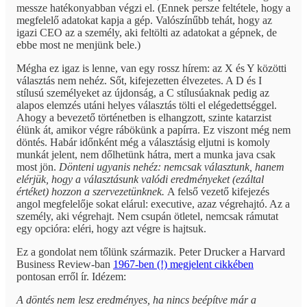
messze hatékonyabban végzi el. (Ennek persze feltétele, hogy a
megfelelő adatokat kapja a gép. Valószínűbb tehát, hogy az
igazi CEO az a személy, aki feltölti az adatokat a gépnek, de
ebbe most ne menjünk bele.)
Mégha ez igaz is lenne, van egy rossz hírem: az X és Y közötti
választás nem nehéz. Sőt, kifejezetten élvezetes. A D és I
stílusú személyeket az újdonság, a C stílusúaknak pedig az
alapos elemzés utáni helyes választás tölti el elégedettséggel.
Ahogy a bevezető történetben is elhangzott, szinte katarzist
élünk át, amikor végre rábökünk a papírra. Ez viszont még nem
döntés. Habár időnként még a választásig eljutni is komoly
munkát jelent, nem dőlhetünk hátra, mert a munka java csak
most jön.
Dönteni ugyanis nehéz: nemcsak választunk, hanem
elérjük, hogy a választásunk valódi eredményeket (ezáltal
értéket) hozzon a szervezetünknek.
A felső vezető kifejezés
angol megfelelője sokat elárul: executive, azaz végrehajtó. Az a
személy, aki végrehajt. Nem csupán ötletel, nemcsak rámutat
egy opcióra: eléri, hogy azt végre is hajtsuk.
Ez a gondolat nem tőlünk származik. Peter Drucker a Harvard
Business Review-ban
1967-ben (!) megjelent cikkében
pontosan erről ír. Idézem:
A döntés nem lesz eredményes, ha nincs beépítve már a