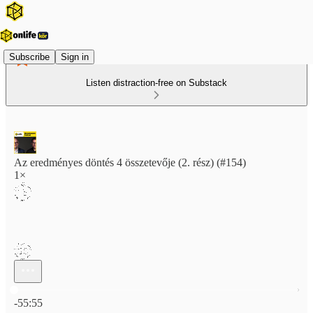
Subscribe
Sign in
Listen distraction-free on Substack
Az eredményes döntés 4 összetevője (2. rész) (#154)
1×
Current time: 0:00 / Total time: -55:55
-55:55