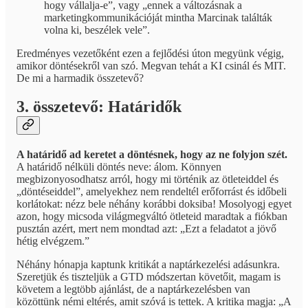
hogy vállalja-e”, vagy „ennek a változásnak a
marketingkommunikációját mintha Marcinak találták
volna ki, beszélek vele”.
Eredményes vezetőként ezen a fejlődési úton megyünk végig,
amikor döntésekről van szó. Megvan tehát a KI csinál és MIT.
De mi a harmadik összetevő?
3. összetevő: Határidők
A határidő ad keretet a döntésnek, hogy az ne folyjon szét.
A határidő nélküli döntés neve: álom. Könnyen
megbizonyosodhatsz arról, hogy mi történik az ötleteiddel és
„döntéseiddel”, amelyekhez nem rendeltél erőforrást és időbeli
korlátokat: nézz bele néhány korábbi doksiba! Mosolyogj egyet
azon, hogy micsoda világmegváltó ötleteid maradtak a fiókban
pusztán azért, mert nem mondtad azt: „Ezt a feladatot a jövő
hétig elvégzem.”
Néhány hónapja kaptunk kritikát a naptárkezelési adásunkra.
Szeretjük és tiszteljük a GTD módszertan követőit, magam is
követem a legtöbb ajánlást, de a naptárkezelésben van
közöttünk némi eltérés, amit szóvá is tettek. A kritika magja: „A