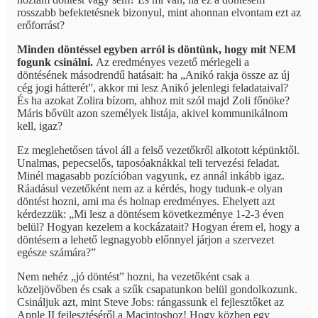
rosszabb befektetésnek bizonyul, mint ahonnan elvontam ezt az
erőforrást?
Minden döntéssel egyben arról is döntünk, hogy mit NEM
fogunk csinálni.
Az eredményes vezető mérlegeli a
döntésének másodrendű hatásait: ha „Anikó rakja össze az új
cég jogi hátterét”, akkor mi lesz Anikó jelenlegi feladataival?
És ha azokat Zolira bízom, ahhoz mit szól majd Zoli főnöke?
Máris bővült azon személyek listája, akivel kommunikálnom
kell, igaz?
Ez meglehetősen távol áll a felső vezetőkről alkotott képünktől.
Unalmas, pepecselős, taposóaknákkal teli tervezési feladat.
Minél magasabb pozícióban vagyunk, ez annál inkább igaz.
Ráadásul vezetőként nem az a kérdés, hogy tudunk-e olyan
döntést hozni, ami ma és holnap eredményes. Ehelyett azt
kérdezzük: „Mi lesz a döntésem következménye 1-2-3 éven
belül? Hogyan kezelem a kockázatait? Hogyan érem el, hogy a
döntésem a lehető legnagyobb előnnyel járjon a szervezet
egésze számára?”
Nem nehéz „jó döntést” hozni, ha vezetőként csak a
közeljövőben és csak a szűk csapatunkon belül gondolkozunk.
Csináljuk azt, mint Steve Jobs: rángassunk el fejlesztőket az
Apple II fejlesztéséről a Macintoshoz! Hogy közben egy