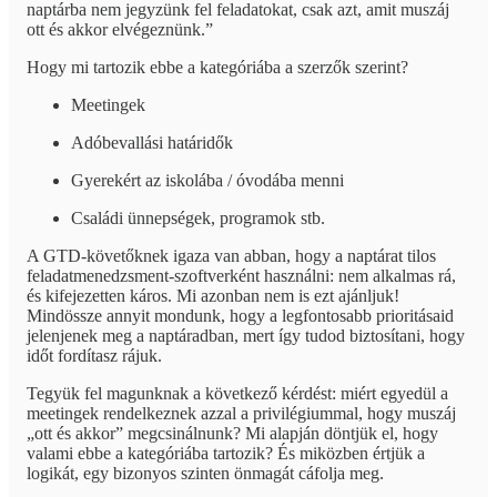
naptárba nem jegyzünk fel feladatokat, csak azt, amit muszáj
ott és akkor elvégeznünk.”
Hogy mi tartozik ebbe a kategóriába a szerzők szerint?
Meetingek
Adóbevallási határidők
Gyerekért az iskolába / óvodába menni
Családi ünnepségek, programok stb.
A GTD-követőknek igaza van abban, hogy a naptárat tilos
feladatmenedzsment-szoftverként használni: nem alkalmas rá,
és kifejezetten káros. Mi azonban nem is ezt ajánljuk!
Mindössze annyit mondunk, hogy a legfontosabb prioritásaid
jelenjenek meg a naptáradban, mert így tudod biztosítani, hogy
időt fordítasz rájuk.
Tegyük fel magunknak a következő kérdést: miért egyedül a
meetingek rendelkeznek azzal a privilégiummal, hogy muszáj
„ott és akkor” megcsinálnunk? Mi alapján döntjük el, hogy
valami ebbe a kategóriába tartozik? És miközben értjük a
logikát, egy bizonyos szinten önmagát cáfolja meg.