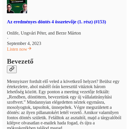
Az eredményes döntés 4 összetevője (1. rész) (#153)
Onlife
,
Ungvári Péter
, and
Berze Márton
·
September 4, 2023
Listen now
Bevezető
Mennyiszer fordult elő veled a következő helyzet? Beülsz egy
értekezletre, ahol másfél órán keresztül vitáztok három
lehetőség között. Egy ponton a meeting vezetője felkiált:
„Rendben, döntöttem, bevezetünk egy új vállalatirányítási
szoftvert.” Mindannyian elégedetten néztek egymásra,
mosolyogtok, tapsoltok, ünnepeltek. Végre megszületett a
döntés: az ilyen pillanatokért lettél vezető. Amikor valamilyen
fontos döntés születik. Felálltok az asztaltól, majd a tárgyalóból
kilépve olvasatlan e-mailek hada fogad, és újra a
mókuskerékben találod magad.