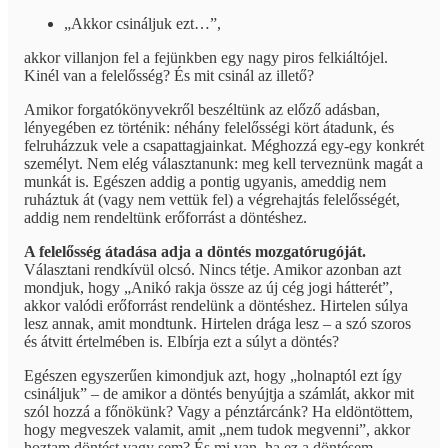
„Akkor csináljuk ezt…”,
akkor villanjon fel a fejünkben egy nagy piros felkiáltójel.
Kinél van a felelősség? És mit csinál az illető?
Amikor forgatókönyvekről beszéltünk az előző adásban,
lényegében ez történik: néhány felelősségi kört átadunk, és
felruházzuk vele a csapattagjainkat. Méghozzá egy-egy konkrét
személyt. Nem elég választanunk: meg kell terveznünk magát a
munkát is. Egészen addig a pontig ugyanis, ameddig nem
ruháztuk át (vagy nem vettük fel) a végrehajtás felelősségét,
addig nem rendeltünk erőforrást a döntéshez.
A felelősség átadása adja a döntés mozgatórugóját.
Választani rendkívül olcsó. Nincs tétje. Amikor azonban azt
mondjuk, hogy „Anikó rakja össze az új cég jogi hátterét”,
akkor valódi erőforrást rendelünk a döntéshez. Hirtelen súlya
lesz annak, amit mondtunk. Hirtelen drága lesz – a szó szoros
és átvitt értelmében is. Elbírja ezt a súlyt a döntés?
Egészen egyszerűen kimondjuk azt, hogy „holnaptól ezt így
csináljuk” – de amikor a döntés benyújtja a számlát, akkor mit
szól hozzá a főnökünk? Vagy a pénztárcánk? Ha eldöntöttem,
hogy megveszek valamit, amit „nem tudok megvenni”, akkor
hoztam döntést vagy sem? És mi van, ha ez a döntésem