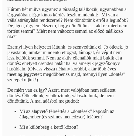
Három hét múlva ugyanez a társaság találkozik, ugyanabban a
tárgyalóban. Egy kínos kérdés feszít mindenkit: „Mi van a
vállalatirányítási rendszerrel? Nem döntöttünk erről a legutóbb?
De, igen, úgy emlékszem, hogy döntöttünk… akkor miért nem
történt semmi? Miért nem változott semmi az előző találkozó
óta?”
Ezernyi ilyen helyzetet láttunk, és szenvedtünk el. Jó ötletek, jó
javaslatok, amiket mindenki elfogad, támogat, és végül nem
lesz belőlük semmi. Nem az aktív ellenállók miatt bukik el a
döntés: ehelyett csendes halált hal valamelyik jegyzőkönyv
hasábjain. (Olvass vissza néhány korábbi, akár több éves
meeting jegyzetet: megdöbbensz majd, mennyi ilyen „döntés”
szerepel rajtuk!)
De miért van ez így? Azért, mert valójában nem született
döntés. Ötleteltünk, vitatkoztunk, választottunk, de nem
döntöttünk. A mai adásból megtudod:
Mi az alapvető félreértés a „döntések” kapcsán az
átlagember (és számos menedzser) fejében?
Mi a különbség a kettő között?