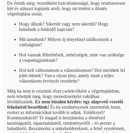
De értsük meg: vezetőként kulcsfontosságú, hogy rendszeresen
hírt és státuszt kapjunk arról, hogy mi történt a döntés
végrehajtása során.
Hogy állunk? Sikerült vagy nem sikerült? Hogy
haladunk a határidő kapcsán?
Mit tanultunk? Milyen új tényekkel találkoztunk a
valóságban?
Hol vannak félreértések, nehézségek, mire van szüksége
a csapattagjainknak?
Hol kell változtatnom a választásomon? Hol merültek fel
jobb ötletek? Van-e olyan tény, amely miatt a teljes
választásom érvényét veszítette?
Még ha nem is veszünk részt cselekvőként a végrehajtásban,
nem tehetjük meg, hogy menedzserként vaktában
lövöldözzünk.
Ez nem bizalmi kérdés: egy alapvető vezetői
feladatról beszélünk!
És ha eredményesek szeretnénk lenni,
ezeket az információkat tovább is adjuk. Emlékszel?
Kommunikáció! Te magad is beszámolsz a döntésed
tanulságairól, tapasztalatairól, eredményeiről – és persze a
haladásról. Beszámolsz a stakeholdereknek, a felső vezetésnek,