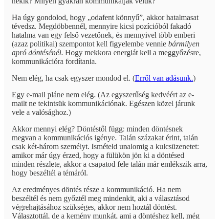
nekik? Milyen gyakran kommunikáljak velük?
Ha úgy gondolod, hogy „odafent könnyű”, akkor hatalmasat
tévedsz. Megdöbbennél, mennyire kicsi pozícióból fakadó
hatalma van egy felső vezetőnek, és mennyivel több emberi
(azaz politikai) szempontot kell figyelembe vennie
bármilyen
apró döntésénél
. Hogy mekkora energiát kell a meggyőzésre,
kommunikációra fordítania.
Nem elég, ha csak egyszer mondod el. (
Erről van adásunk.
)
Egy e-mail pláne nem elég. (Az egyszerűség kedvéért az e-
mailt ne tekintsük kommunikációnak. Egészen közel járunk
vele a valósághoz.)
Akkor mennyi elég? Döntéstől függ: minden döntésnek
megvan a kommunikációs igénye. Talán százakat érint, talán
csak két-három személyt. Ismételd unalomig a kulcsüzenetet:
amikor már úgy érzed, hogy a fülükön jön ki a döntésed
minden részlete, akkor a csapatod fele talán már emlékszik arra,
hogy beszéltél a témáról.
Az eredményes döntés része a kommunikáció. Ha nem
beszéltél és nem győztél meg mindenkit, aki a választásod
végrehajtásához szükséges, akkor nem hoztál döntést.
Választottál, de a kemény munkát, ami a döntéshez kell, még