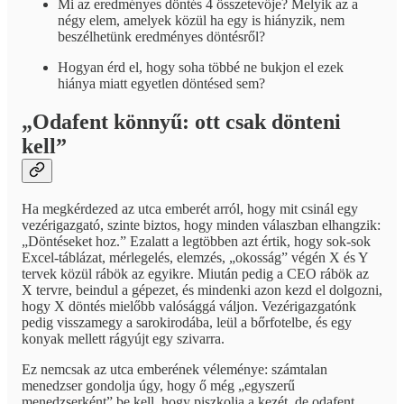
Mi az eredményes döntés 4 összetevője? Melyik az a
négy elem, amelyek közül ha egy is hiányzik, nem
beszélhetünk eredményes döntésről?
Hogyan érd el, hogy soha többé ne bukjon el ezek
hiánya miatt egyetlen döntésed sem?
„Odafent könnyű: ott csak dönteni
kell”
Ha megkérdezed az utca emberét arról, hogy mit csinál egy
vezérigazgató, szinte biztos, hogy minden válaszban elhangzik:
„Döntéseket hoz.” Ezalatt a legtöbben azt értik, hogy sok-sok
Excel-táblázat, mérlegelés, elemzés, „okosság” végén X és Y
tervek közül rábök az egyikre. Miután pedig a CEO rábök az
X tervre, beindul a gépezet, és mindenki azon kezd el dolgozni,
hogy X döntés mielőbb valósággá váljon. Vezérigazgatónk
pedig visszamegy a sarokirodába, leül a bőrfotelbe, és egy
konyak mellett rágyújt egy szivarra.
Ez nemcsak az utca emberének véleménye: számtalan
menedzser gondolja úgy, hogy ő még „egyszerű
menedzserként” be kell, hogy piszkolja a kezét, de odafent