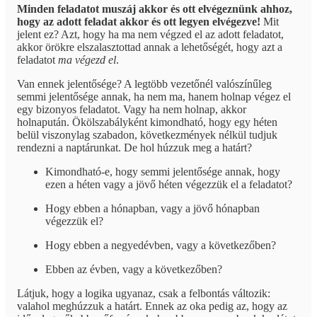
Minden feladatot muszáj akkor és ott elvégeznünk ahhoz,
hogy az adott feladat akkor és ott legyen elvégezve!
Mit
jelent ez? Azt, hogy ha ma nem végzed el az adott feladatot,
akkor örökre elszalasztottad annak a lehetőségét, hogy azt a
feladatot
ma végezd el
.
Van ennek jelentősége? A legtöbb vezetőnél valószínűleg
semmi jelentősége annak, ha nem ma, hanem holnap végez el
egy bizonyos feladatot. Vagy ha nem holnap, akkor
holnapután. Ökölszabályként kimondható, hogy egy héten
belül viszonylag szabadon, következmények nélkül tudjuk
rendezni a naptárunkat. De hol húzzuk meg a határt?
Kimondható-e, hogy semmi jelentősége annak, hogy
ezen a héten vagy a jövő héten végezzük el a feladatot?
Hogy ebben a hónapban, vagy a jövő hónapban
végezzük el?
Hogy ebben a negyedévben, vagy a következőben?
Ebben az évben, vagy a következőben?
Látjuk, hogy a logika ugyanaz, csak a felbontás változik:
valahol meghúzzuk a határt. Ennek az oka pedig az, hogy az