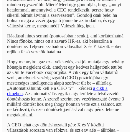
minden egyszerűbb. Miért? Mert úgy gondolják, hogy „annyi
hatalommal, amennyivel a CEO rendelkezik, persze hogy
sikerül bármit átvinni a szervezeten”. Gondolj csak bele: ha
holnap maga a vezérigazgató jönne be az irodádba, és egy
változást kérne, megtennéd? Valószínűleg igen.
Ráadásul nincs semmi (pontosabban: senki), ami korlátozhatná.
Nincs főnöke, nincs ott a zavaró HR-es, aki beleszólna a
döntéseibe. Teljesen szabadon választhat X és Y között: ebben
rejlik a felső vezetők hatalma.
Hogy mennyire igaz ez a vélekedés, azt jól mutatja egy néhány
hónapja megjelent cikk, amelyet egy kedves hallgatónk tett be
az Onlife Facebook-csoportjába. A cikk egy kínai vállalatról
szólt, amelynek vezérigazgatói (CEO) pozíciójába egy
mesterséges intelligencia alapú szoftver ült be – állítólag.
„Automatizálnunk kell-e a CEO-t?” – kérdezi
a cikk a
címében
. Az automatizálás egyik nagy területe a felsővezetői
döntéshozás lenne. A szerző szerint egy vezérigazgató évente 3
milliárd döntést hoz meg (hogy honnan vette ezt a számot, azt
ne kérdezd), és ezen döntések javításával nagy pénzt lehetne
megtakarítani.
A CEO tehát egy döntéshozatali gép: X és Y közötti
választások sorozata van rábízva, és ezt egy gép – állítólag –