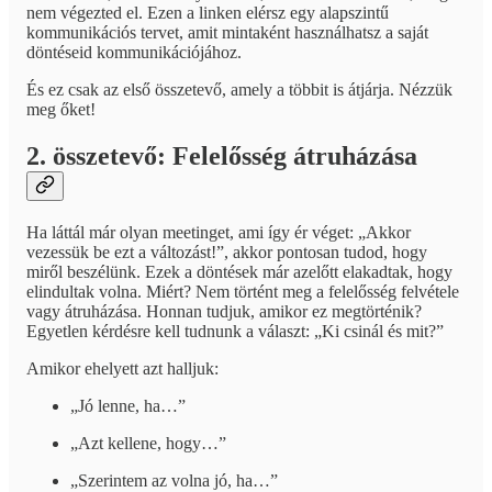
nem végezted el. Ezen a linken elérsz egy alapszintű
kommunikációs tervet, amit mintaként használhatsz a saját
döntéseid kommunikációjához.
És ez csak az első összetevő, amely a többit is átjárja. Nézzük
meg őket!
2. összetevő: Felelősség átruházása
Ha láttál már olyan meetinget, ami így ér véget: „Akkor
vezessük be ezt a változást!”, akkor pontosan tudod, hogy
miről beszélünk. Ezek a döntések már azelőtt elakadtak, hogy
elindultak volna. Miért? Nem történt meg a felelősség felvétele
vagy átruházása. Honnan tudjuk, amikor ez megtörténik?
Egyetlen kérdésre kell tudnunk a választ: „Ki csinál és mit?”
Amikor ehelyett azt halljuk:
„Jó lenne, ha…”
„Azt kellene, hogy…”
„Szerintem az volna jó, ha…”