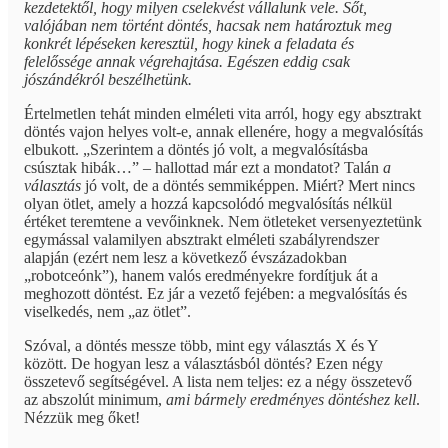
kezdetektől, hogy milyen cselekvést vállalunk vele. Sőt,
valójában nem történt döntés, hacsak nem határoztuk meg
konkrét lépéseken keresztül, hogy kinek a feladata és
felelőssége annak végrehajtása. Egészen eddig csak
jószándékról beszélhetünk.
Értelmetlen tehát minden elméleti vita arról, hogy egy absztrakt
döntés vajon helyes volt-e, annak ellenére, hogy a megvalósítás
elbukott. „Szerintem a döntés jó volt, a megvalósításba
csúsztak hibák…” – hallottad már ezt a mondatot? Talán
a
választás
jó volt, de a döntés semmiképpen. Miért? Mert nincs
olyan ötlet, amely a hozzá kapcsolódó megvalósítás nélkül
értéket teremtene a vevőinknek. Nem ötleteket versenyeztetünk
egymással valamilyen absztrakt elméleti szabályrendszer
alapján (ezért nem lesz a következő évszázadokban
„robotceónk”), hanem valós eredményekre fordítjuk át a
meghozott döntést. Ez jár a vezető fejében: a megvalósítás és
viselkedés, nem „az ötlet”.
Szóval, a döntés messze több, mint egy választás X és Y
között. De hogyan lesz a választásból döntés? Ezen négy
összetevő segítségével. A lista nem teljes: ez a négy összetevő
az abszolút minimum,
ami bármely eredményes döntéshez kell
.
Nézzük meg őket!