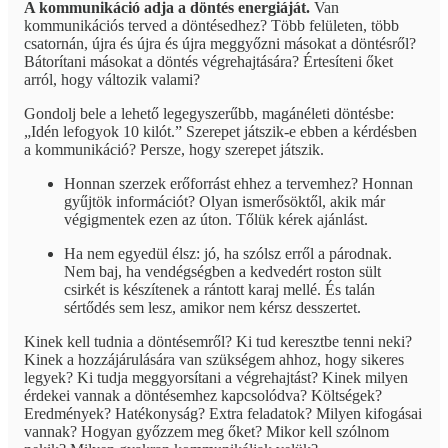
A kommunikáció adja a döntés energiáját.
Van
kommunikációs terved a döntésedhez? Több felületen, több
csatornán, újra és újra és újra meggyőzni másokat a döntésről?
Bátorítani másokat a döntés végrehajtására? Értesíteni őket
arról, hogy változik valami?
Gondolj bele a lehető legegyszerűbb, magánéleti döntésbe:
„Idén lefogyok 10 kilót.” Szerepet játszik-e ebben a kérdésben
a kommunikáció? Persze, hogy szerepet játszik.
Honnan szerzek erőforrást ehhez a tervemhez? Honnan
gyűjtök információt? Olyan ismerősöktől, akik már
végigmentek ezen az úton. Tőlük kérek ajánlást.
Ha nem egyedül élsz: jó, ha szólsz erről a párodnak.
Nem baj, ha vendégségben a kedvedért roston sült
csirkét is készítenek a rántott karaj mellé. És talán
sértődés sem lesz, amikor nem kérsz desszertet.
Kinek kell tudnia a döntésemről? Ki tud keresztbe tenni neki?
Kinek a hozzájárulására van szükségem ahhoz, hogy sikeres
legyek? Ki tudja meggyorsítani a végrehajtást? Kinek milyen
érdekei vannak a döntésemhez kapcsolódva? Költségek?
Eredmények? Hatékonyság? Extra feladatok? Milyen kifogásai
vannak? Hogyan győzzem meg őket? Mikor kell szólnom