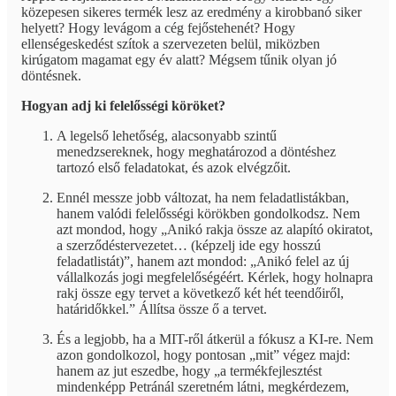
közepesen sikeres termék lesz az eredmény a kirobbanó siker
helyett? Hogy levágom a cég fejőstehenét? Hogy
ellenségeskedést szítok a szervezeten belül, miközben
kirúgatom magamat egy év alatt? Mégsem tűnik olyan jó
döntésnek.
Hogyan adj ki felelősségi köröket?
A legelső lehetőség, alacsonyabb szintű
menedzsereknek, hogy meghatározod a döntéshez
tartozó első feladatokat, és azok elvégzőit.
Ennél messze jobb változat, ha nem feladatlistákban,
hanem valódi felelősségi körökben gondolkodsz. Nem
azt mondod, hogy „Anikó rakja össze az alapító okiratot,
a szerződéstervezetet… (képzelj ide egy hosszú
feladatlistát)”, hanem azt mondod: „Anikó felel az új
vállalkozás jogi megfelelőségéért. Kérlek, hogy holnapra
rakj össze egy tervet a következő két hét teendőiről,
határidőkkel.” Állítsa össze ő a tervet.
És a legjobb, ha a MIT-ről átkerül a fókusz a KI-re. Nem
azon gondolkozol, hogy pontosan „mit” végez majd:
hanem az jut eszedbe, hogy „a termékfejlesztést
mindenképp Petránál szeretném látni, megkérdezem,